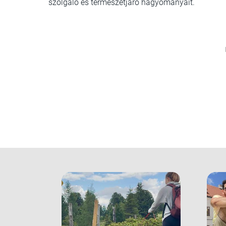
szolgáló és természetjáró hagyományait.