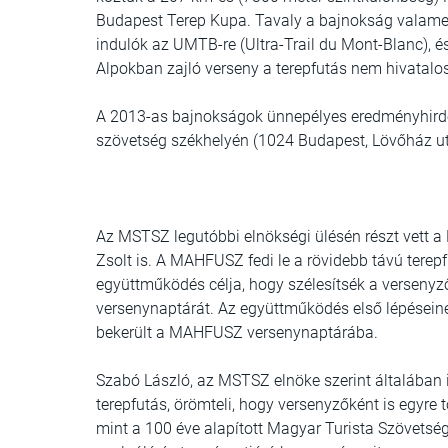
Budapest Terep Kupa
. Tavaly a bajnokság valame
indulók az UMTB-re (Ultra-Trail du Mont-Blanc), é
Alpokban zajló verseny a terepfutás nem hivatal
A 2013-as bajnokságok ünnepélyes eredményhirdeté
szövetség székhelyén (1024 Budapest, Lövőház ut
Az MSTSZ legutóbbi elnökségi ülésén részt vett a
Zsolt is. A MAHFUSZ fedi le a rövidebb távú terepf
együttműködés célja, hogy szélesítsék a versenyz
versenynaptárát. Az együttműködés első lépésein
bekerült a MAHFUSZ versenynaptárába.
Szabó László, az MSTSZ elnöke szerint általában 
terepfutás, örömteli, hogy versenyzőként is egyr
mint a 100 éve alapított Magyar Turista Szövetség