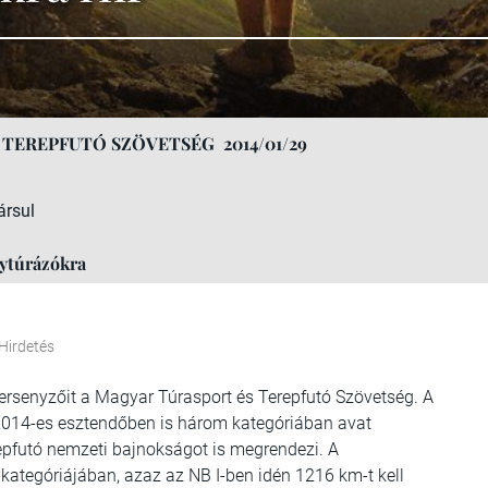
 TEREPFUTÓ SZÖVETSÉG
2014/01/29
ársul
nytúrázókra
Hirdetés
 versenyzőit a Magyar Túrasport és Terepfutó Szövetség. A
 2014-es esztendőben is három kategóriában avat
repfutó nemzeti bajnokságot is megrendezi. A
kategóriájában, azaz az NB I-ben idén 1216 km-t kell