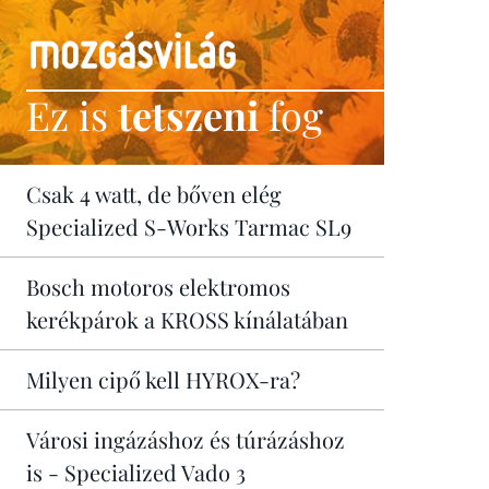
Ez is
tetszeni
fog
Csak 4 watt, de bőven elég
Specialized S-Works Tarmac SL9
Bosch motoros elektromos
kerékpárok a KROSS kínálatában
Milyen cipő kell HYROX-ra?
Városi ingázáshoz és túrázáshoz
is - Specialized Vado 3