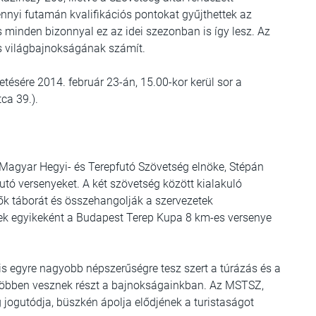
nnyi futamán kvalifikációs pontokat gyűjthettek az
s minden bizonnyal ez az idei szezonban is így lesz. Az
os világbajnokságának számít.
sére 2014. február 23-án, 15.00-kor kerül sor a
ca 39.).
 Magyar Hegyi- és Terepfutó Szövetség elnöke, Stépán
utó versenyeket. A két szövetség között kialakuló
ők táborát és összehangolják a szervezetek
ek egyikeként a
Budapest Terep Kupa
8 km-es versenye
is egyre nagyobb népszerűségre tesz szert a túrázás és a
e többen vesznek részt a bajnokságainkban. Az MSTSZ,
 jogutódja, büszkén ápolja elődjének a turistaságot