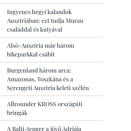
Ingyenes hegyi kalandok
Ausztriában: ezt tudja Murau
családdal és kutyával
Alsó-Ausztria már három
bikeparkkal csábít
Burgenland három arca:
Amazonas, Toszkána és a
Serengeti Ausztria keleti szélén
Allrounder KROSS országúti
bringák
A Balti-tenger a jövő Adriája