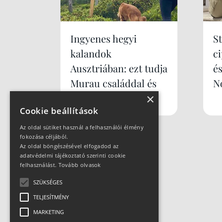
Ingyenes hegyi
S
kalandok
c
Ausztriában: ezt tudja
é
Murau családdal és
N
kutyával
×
Cookie beállítások
Az oldal sütiket használ a felhasználói élmény
fokozása céljából.
Az oldal böngészésével elfogadod az
adatvédelmi tájékoztató szerinti cookie
felhasználást.
Tovább olvasok
SZÜKSÉGES
TELJESÍTMÉNY
MARKETING