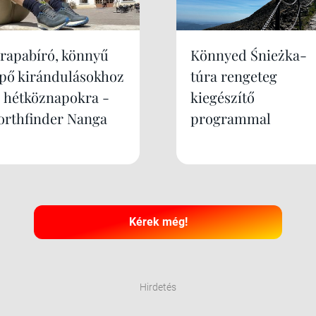
trapabíró, könnyű
Könnyed Śnieżka-
ipő kirándulásokhoz
túra rengeteg
s hétköznapokra -
kiegészítő
orthfinder Nanga
programmal
Kérek még!
Hirdetés