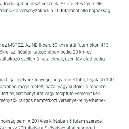
i fordulójában részt vesznek. Az őrületes táv mellé
küzdeniük a versenyzőknek a 10 futamból álló bajnokság
ki az MSTSZ. Az NB II-ben, 50 km alatti futamokon 413
kre, az ifjúsági kategóriában pedig 20 km-es
llalkozó szellemű fiataloknak, ezen táv alatt pedig
ra Liga
, melynek lényege, hogy minél több, legalább 100
orábban meghirdetett, hazai vagy külföldi, a rendező
ített teljesítménytúrát vagy terepfutó versenyt kell
 versenyzők rangos nemzetközi versenyekre nyerhetnek
ajnokság
sem. A 2014-es kiírásban 5 futam szerepel,
Kazinczy 200
, illetve a Szövetség által rendezett