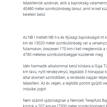
teljesíteniük azoknak, akik a bajnokság valamenny
40480 méter szintkülönbség társul, amit le kell 
keretein belül.
Az
NB I
mellett
NB II
-s és
Ifjúsági bajnokságot
írt 
km és 13020 méter szintkülönbség vár a versenyző
futamokon, összesen 170 km-t kell megtenniük a vá
4780 méteres szintkülönbséggel küzdenek meg.
Idén harmadik alkalommal kerül kiírásra a
Giga Tú
km távú, nyílt rendezvényű, legalább 3 hónappal k
által elismert szintidőben, a rendezés napján teljes
teljesíteni. Az év végén, a legtöbb pontot gyűjtő
indulási jogot.
Nem számít újdonságnak a
Nemzeti Terepfutó B
köztük a 207 km-es (7300 méter szintkülönbség)