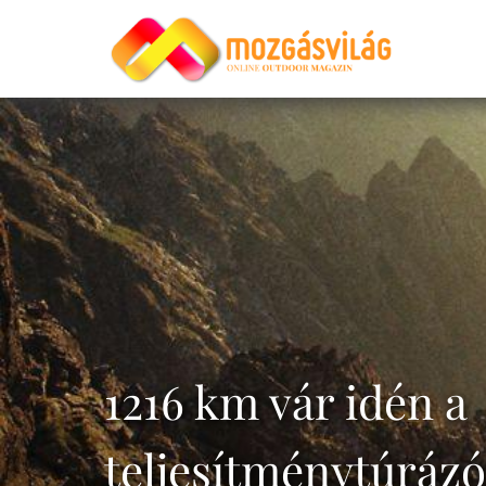
1216 km vár idén a
teljesítménytúrázó