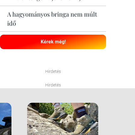
A hagyományos bringa nem múlt
idő
Kérek még!
Hirdetés
Hirdetés