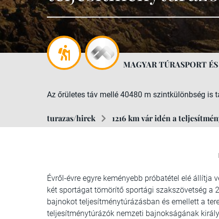
MAGYAR TÚRASPORT ÉS
Az őrületes táv mellé 40480 m szintkülönbség is t
turazas/hirek
1216 km vár idén a teljesítmé
Évről-évre egyre keményebb próbatétel elé állítja
két sportágat tömörítő sportági szakszövetség a
bajnokot teljesítménytúrázásban és emellett a te
teljesítménytúrázók nemzeti bajnokságának király