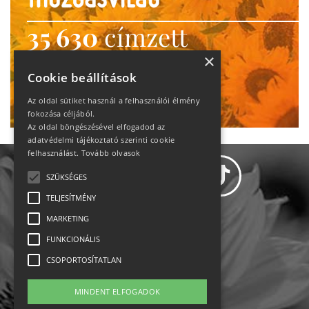
35 630
címzett
heti motiváció
×
Cookie beállítások
Ne maradj le!
Az oldal sütiket használ a felhasználói élmény
fokozása céljából.
Az oldal böngészésével elfogadod az
adatvédelmi tájékoztató szerinti cookie
felhasználást.
Tovább olvasok
SZÜKSÉGES
TELJESÍTMÉNY
MARKETING
Adatvédelem
FUNKCIONÁLIS
CSOPORTOSÍTATLAN
Állásajánlatok
MINDENT ELFOGADOK
Impresszum-kapcsolat