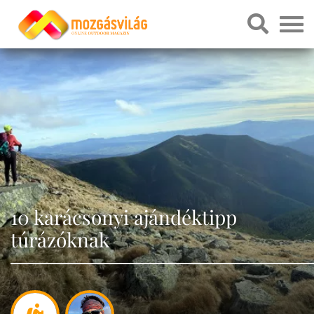
10 karácsonyi ajándéktipp
túrázóknak