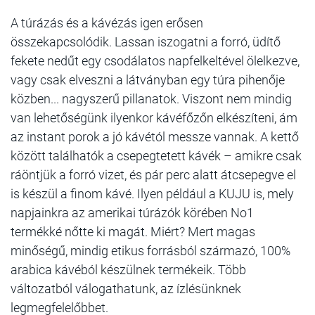
A túrázás és a kávézás igen erősen
összekapcsolódik. Lassan iszogatni a forró, üdítő
fekete nedűt egy csodálatos napfelkeltével ölelkezve,
vagy csak elveszni a látványban egy túra pihenője
közben... nagyszerű pillanatok. Viszont nem mindig
van lehetőségünk ilyenkor kávéfőzőn elkészíteni, ám
az instant porok a jó kávétól messze vannak. A kettő
között találhatók a csepegtetett kávék – amikre csak
ráöntjük a forró vizet, és pár perc alatt átcsepegve el
is készül a finom kávé. Ilyen például a KUJU is, mely
napjainkra az amerikai túrázók körében No1
termékké nőtte ki magát. Miért? Mert magas
minőségű, mindig etikus forrásból származó, 100%
arabica kávéból készülnek termékeik. Több
változatból válogathatunk, az ízlésünknek
legmegfelelőbbet.