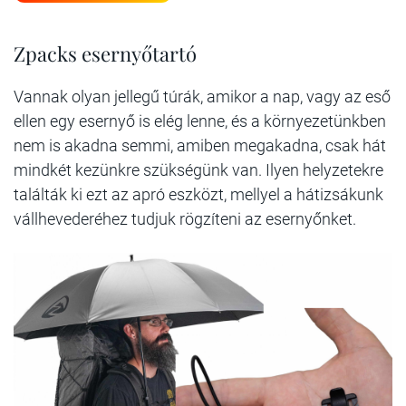
Zpacks esernyőtartó
Vannak olyan jellegű túrák, amikor a nap, vagy az eső
ellen egy esernyő is elég lenne, és a környezetünkben
nem is akadna semmi, amiben megakadna, csak hát
mindkét kezünkre szükségünk van. Ilyen helyzetekre
találták ki ezt az apró eszközt, mellyel a hátizsákunk
vállhevederéhez tudjuk rögzíteni az esernyőnket.