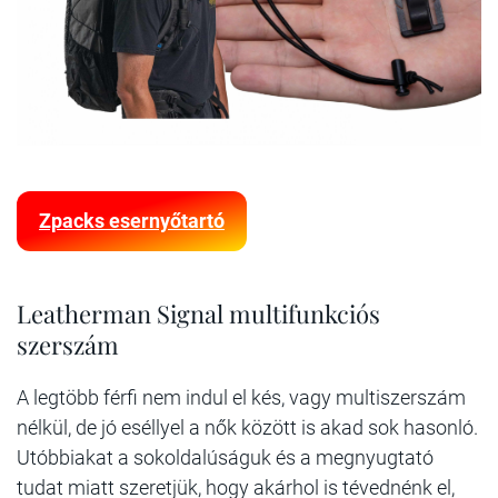
Zpacks esernyőtartó
Leatherman Signal multifunkciós
szerszám
A legtöbb férfi nem indul el kés, vagy multiszerszám
nélkül, de jó eséllyel a nők között is akad sok hasonló.
Utóbbiakat a sokoldalúságuk és a megnyugtató
tudat miatt szeretjük, hogy akárhol is tévednénk el,