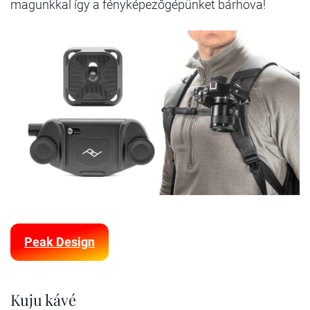
magunkkal így a fényképezőgépünket bárhova!
Peak Design
Kuju kávé