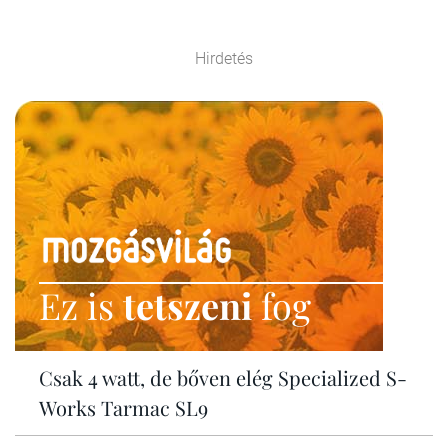
Hirdetés
Ez is
tetszeni
fog
Csak 4 watt, de bőven elég Specialized S-
Works Tarmac SL9