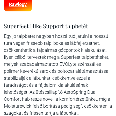
Rawlogy
Superfeet Hike Support talpbetét
Egy jó talpbetét nagyban hozzá tud járulni a hosszú
túra végén frissebb talp, boka és lábfej érzethet,
csökkenthetik a fájdalmas gócpontok kialakulását.
Ilyen célból tervezték meg a Superfeet talpbetéteket,
melyek szabadalmaztatott EVOLyte szénszál és
polimer keverékű sarok és boltozat alátámasztással
stabilizálják a lábunkat, csökkentve ezzel a
fáradtságot és a fájdalom kialakulásának
lehetőségét. Az ütéscsillapító AeroSpring Dual
Comfort hab része növeli a komfortérzetünket, míg a
Moisturewick felső borítása pedig segít csökkenteni a
szagokat és frissen tartja a lábunkat.