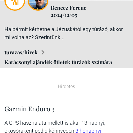
Benecz Ferenc
2024/12/05
Ha bármit kérhetne a Jézuskától egy túrázó, akkor
mi volna az? Szerintünk...
turazas/hirek
Karácsonyi ajándék ötletek túrázók számára
Hirdetés
Garmin Enduro 3
A GPS használata mellett is akár 13 napnyi,
okosóraként pedig könnyedén
3 hónapnyi