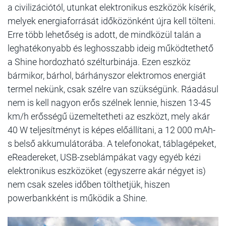
a civilizációtól, utunkat elektronikus eszközök kísérik,
melyek energiaforrását időközönként újra kell tölteni.
Erre több lehetőség is adott, de mindközül talán a
leghatékonyabb és leghosszabb ideig működtethető
a Shine hordozható szélturbinája. Ezen eszköz
bármikor, bárhol, bárhányszor elektromos energiát
termel nekünk, csak szélre van szükségünk. Ráadásul
nem is kell nagyon erős szélnek lennie, hiszen 13-45
km/h erősségű üzemeltetheti az eszközt, mely akár
40 W teljesítményt is képes előállítani, a 12 000 mAh-
s belső akkumulátorába. A telefonokat, táblagépeket,
eReadereket, USB-zseblámpákat vagy egyéb kézi
elektronikus eszközöket (egyszerre akár négyet is)
nem csak szeles időben tölthetjük, hiszen
powerbankként is működik a Shine.