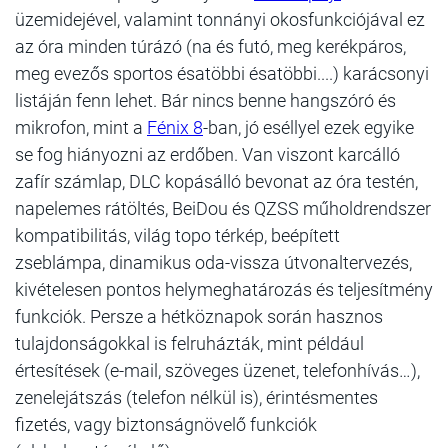
üzemidejével, valamint tonnányi okosfunkciójával ez
az óra minden túrázó (na és futó, meg kerékpáros,
meg evezős sportos ésatöbbi ésatöbbi....) karácsonyi
listáján fenn lehet. Bár nincs benne hangszóró és
mikrofon, mint a
Fénix 8
-ban, jó eséllyel ezek egyike
se fog hiányozni az erdőben. Van viszont karcálló
zafír számlap, DLC kopásálló bevonat az óra testén,
napelemes rátöltés, BeiDou és QZSS műholdrendszer
kompatibilitás, világ topo térkép, beépített
zseblámpa, dinamikus oda-vissza útvonaltervezés,
kivételesen pontos helymeghatározás és teljesítmény
funkciók. Persze a hétköznapok során hasznos
tulajdonságokkal is felruházták, mint például
értesítések (e-mail, szöveges üzenet, telefonhívás…),
zenelejátszás (telefon nélkül is), érintésmentes
fizetés, vagy biztonságnövelő funkciók