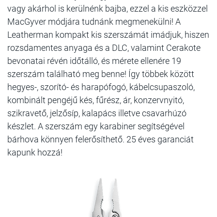
vagy akárhol is kerülnénk bajba, ezzel a kis eszközzel
MacGyver módjára tudnánk megmenekülni! A
Leatherman kompakt kis szerszámát imádjuk, hiszen
rozsdamentes anyaga és a DLC, valamint Cerakote
bevonatai révén időtálló, és mérete ellenére 19
szerszám található meg benne! Így többek között
hegyes-, szorító- és harapófogó, kábelcsupaszoló,
kombinált pengéjű kés, fűrész, ár, konzervnyitó,
szikravető, jelzősíp, kalapács illetve csavarhúzó
készlet. A szerszám egy karabiner segítségével
bárhova könnyen felerősíthető. 25 éves garanciát
kapunk hozzá!