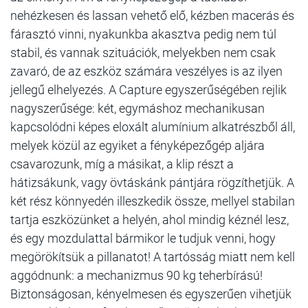
nehézkesen és lassan vehető elő, kézben macerás és
fárasztó vinni, nyakunkba akasztva pedig nem túl
stabil, és vannak szituációk, melyekben nem csak
zavaró, de az eszköz számára veszélyes is az ilyen
jellegű elhelyezés. A Capture egyszerűségében rejlik
nagyszerűsége: két, egymáshoz mechanikusan
kapcsolódni képes eloxált alumínium alkatrészből áll,
melyek közül az egyiket a fényképezőgép aljára
csavarozunk, míg a másikat, a klip részt a
hátizsákunk, vagy övtáskánk pántjára rögzíthetjük. A
két rész könnyedén illeszkedik össze, mellyel stabilan
tartja eszközünket a helyén, ahol mindig kéznél lesz,
és egy mozdulattal bármikor le tudjuk venni, hogy
megörökítsük a pillanatot! A tartósság miatt nem kell
aggódnunk: a mechanizmus 90 kg teherbírású!
Biztonságosan, kényelmesen és egyszerűen vihetjük