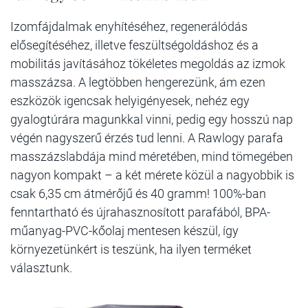
Izomfájdalmak enyhítéséhez, regenerálódás
elősegítéséhez, illetve feszültségoldáshoz és a
mobilitás javításához tökéletes megoldás az izmok
masszázsa. A legtöbben hengerezünk, ám ezen
eszközök igencsak helyigényesek, nehéz egy
gyalogtúrára magunkkal vinni, pedig egy hosszú nap
végén nagyszerű érzés tud lenni. A Rawlogy parafa
masszázslabdája mind méretében, mind tömegében
nagyon kompakt – a két mérete közül a nagyobbik is
csak 6,35 cm átmérőjű és 40 gramm! 100%-ban
fenntartható és újrahasznosított parafából, BPA-
műanyag-PVC-kőolaj mentesen készül, így
környezetünkért is teszünk, ha ilyen terméket
választunk.