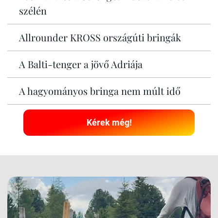
szélén
Allrounder KROSS országúti bringák
A Balti-tenger a jövő Adriája
A hagyományos bringa nem múlt idő
Kérek még!