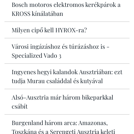
Bosch motoros elektromos kerékpárok a
KROSS kínálatában
Milyen cipő kell HYROX-ra?
Városi ingázáshoz és túrázáshoz is -
Specialized Vado 3
Ingyenes hegyi kalandok Ausztriában: ezt
tudja Murau családdal és kutyával
Alsó-Ausztria már három bikeparkkal
csábít
Burgenland három arca: Amazonas,
Toszkána és a Serengeti Ausztria keleti