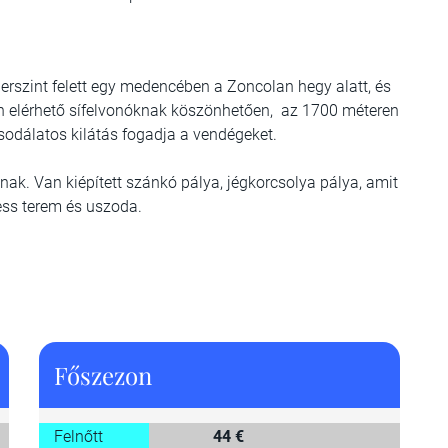
erszint felett egy medencében a Zoncolan hegy alatt, és
en elérhető sífelvonóknak köszönhetően, az 1700 méteren
 csodálatos kilátás fogadja a vendégeket.
nak. Van kiépített szánkó pálya, jégkorcsolya pálya, amit
ness terem és uszoda.
Főszezon
Felnőtt
44 €