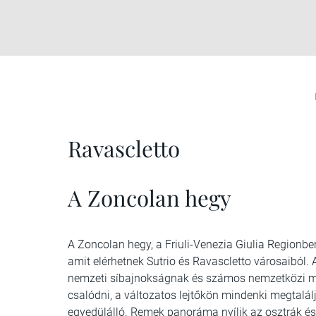
Ravascletto
A Zoncolan hegy
A Zoncolan hegy, a Friuli-Venezia Giulia Regionben
amit elérhetnek Sutrio és Ravascletto városaiból.
nemzeti síbajnokságnak és számos nemzetközi me
csalódni, a változatos lejtőkön mindenki megtalál
egyedülálló. Remek panoráma nyílik az osztrák és