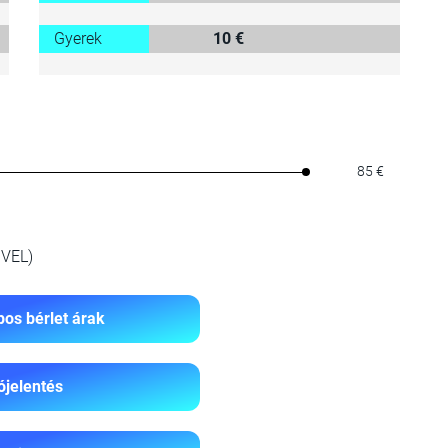
Gyerek
10 €
85 €
VEL)
os bérlet árak
ójelentés