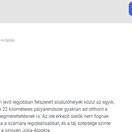
Hirdetés
 levő legjobban felszerelt síüdülőhelyek közül az egyik,
 A 22 kilométeres pályarendszer gyakran ad otthont a
gmérettetésnek is. Az ide érkező síelők nem fognak
ja a számára legideálisabbat, és a táj szépsége szinte
 a szlovén Júlia-Alpokra.