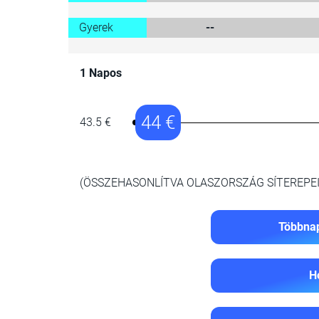
Gyerek
--
1 Napos
44 €
43.5 €
(ÖSSZEHASONLÍTVA OLASZORSZÁG SÍTEREPEI
Többnap
H