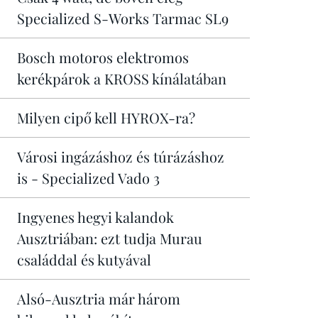
Specialized S-Works Tarmac SL9
Bosch motoros elektromos
kerékpárok a KROSS kínálatában
Milyen cipő kell HYROX-ra?
Városi ingázáshoz és túrázáshoz
is - Specialized Vado 3
Ingyenes hegyi kalandok
Ausztriában: ezt tudja Murau
családdal és kutyával
Alsó-Ausztria már három