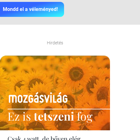
Mondd el a véleményed!
Hirdetés
Ez is
tetszeni
fog
Csak 4 watt, de bőven elég