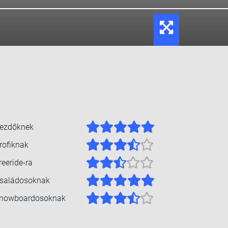
ezdőknek
rofiknak
reeride-ra
saládosoknak
nowboardosoknak