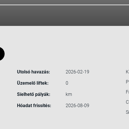
1
Utolsó havazás:
2026-02-19
K
P
Üzemelő liftek:
0
F
Síelhető pályák:
km
C
Hóadat frissítés:
2026-08-09
S