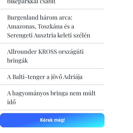
bikeparkkal csábít
Burgenland három arca:
Amazonas, Toszkána és a
Serengeti Ausztria keleti szélén
Allrounder KROSS országúti
bringák
A Balti-tenger a jövő Adriája
A hagyományos bringa nem múlt
idő
Kérek még!