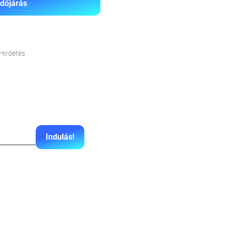
Időjárás
Hirdetés
Indulás!