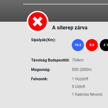
A síterep zárva
Sípályák(Km):
10.2
8.6
3.
Távolság Budapesttől:
704km
Magasság:
950-2000m
Felvonók:
1
Húzólift
5
Ülőlift
1
Kabinos felvonó