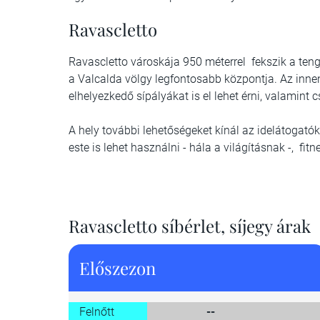
Ravascletto
Ravascletto városkája 950 méterrel fekszik a teng
a Valcalda völgy legfontosabb központja. Az inn
elhelyezkedő sípályákat is el lehet érni, valamint
A hely további lehetőségeket kínál az idelátogatók
este is lehet használni - hála a világításnak -, fit
Ravascletto síbérlet, síjegy árak
Előszezon
Felnőtt
--