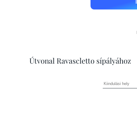
Útvonal Ravascletto sípályához