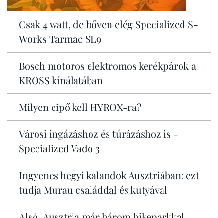
Csak 4 watt, de bőven elég Specialized S-
Works Tarmac SL9
Bosch motoros elektromos kerékpárok a
KROSS kínálatában
Milyen cipő kell HYROX-ra?
Városi ingázáshoz és túrázáshoz is -
Specialized Vado 3
Ingyenes hegyi kalandok Ausztriában: ezt
tudja Murau családdal és kutyával
Alsó-Ausztria már három bikeparkkal