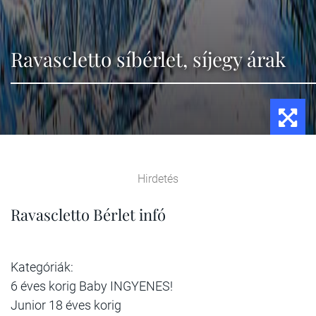
Ravascletto síbérlet, síjegy árak
Hirdetés
Ravascletto Bérlet infó
Kategóriák:
6 éves korig Baby INGYENES!
Junior 18 éves korig