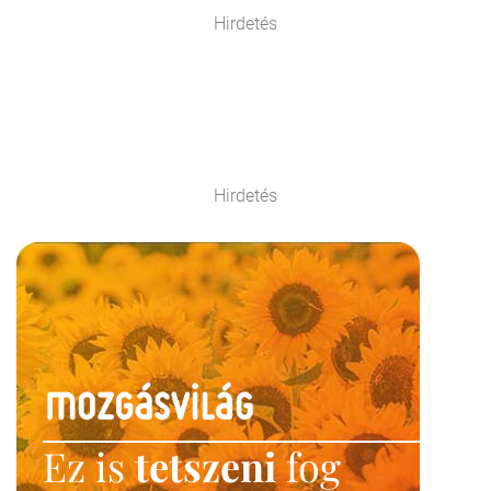
Hirdetés
Hirdetés
Ez is
tetszeni
fog