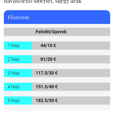
Ravascletto síbérlet, síjegy árak
Főszezon
Felnőtt/Gyerek
1 Nap
44/10 €
2 Nap
81/20 €
3 Nap
117.5/30 €
4 Nap
151.5/40 €
5 Nap
182.5/50 €