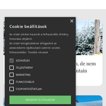
×
Cookie beállítások
Az oldal sütiket használ a felhasználói élmény
fokozása céljából.
Az oldal böngészésével elfogadod az
adatvédelmi tájékoztató szerinti cookie
felhasználást.
Tovább olvasok
SZÜKSÉGES
Síparadicsom Lengyelországban, de nem
TELJESÍTMÉNY
Zakopane... mi az? Szczyrk Mountain
MARKETING
Resort
FUNKCIONÁLIS
CSOPORTOSÍTATLAN
MINDENT ELFOGADOK