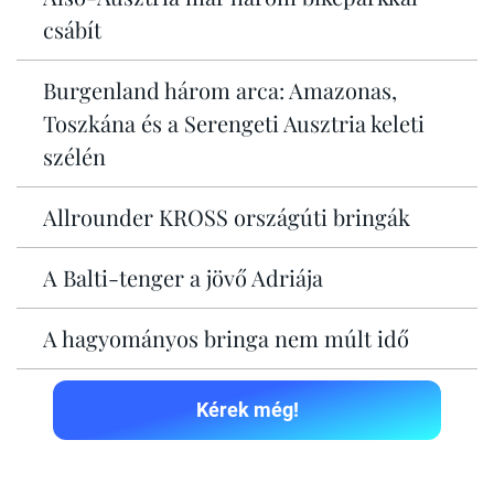
csábít
Burgenland három arca: Amazonas,
Toszkána és a Serengeti Ausztria keleti
szélén
Allrounder KROSS országúti bringák
A Balti-tenger a jövő Adriája
A hagyományos bringa nem múlt idő
Kérek még!