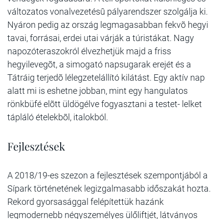
változatos vonalvezetésû pályarendszer szolgálja ki.
Nyáron pedig az ország legmagasabban fekvõ hegyi
tavai, forrásai, erdei utai várják a túristákat. Nagy
napozóteraszokról élvezhetjük majd a friss
hegyilevegõt, a simogató napsugarak erejét és a
Tátráig terjedõ lélegzetelállító kilátást. Egy aktív nap
alatt mi is eshetne jobban, mint egy hangulatos
rönkbüfé elõtt üldögélve fogyasztani a testet- lelket
tápláló ételekbõl, italokból.
Fejlesztések
A 2018/19-es szezon a fejlesztések szempontjából a
Sípark történetének legizgalmasabb időszakát hozta.
Rekord gyorsasággal felépítettük hazánk
legmodernebb négyszemélyes ülőliftjét, látványos