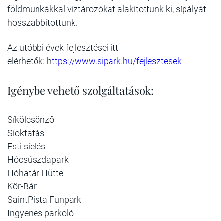
földmunkákkal víztározókat alakítottunk ki, sípályát
hosszabbítottunk.
Az utóbbi évek fejlesztései itt
elérhetők: h
ttps://www.sipark.hu/fejlesztesek
Igénybe vehető szolgáltatások:
Síkölcsönző
Síoktatás
Esti síelés
Hócsúszdapark
Hóhatár Hütte
Kör-Bár
SaintPista Funpark
Ingyenes parkoló