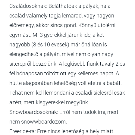
Családosoknak: Beláthatóak a pályák, ha a
család valamely tagja lemarad, vagy nagyon
előremegy, akkor sincs gond. Könnyű utolérni
egymást. Mi 3 gyerekkel járunk ide, a két
nagyobb (8 és 10 évesek) már önállóan is
elengedhető a pályán, mivel nem olyan nagy
síterepről beszélünk. A legkisebb fiunk tavaly 2 és
fél hónaposan töltött ott egy kellemes napot. A
hütte alagsorában lehetőség volt etetni a babát.
Tehát nem kell lemondani a családi sielésről csak
azért, mert kisgyerekkel megyünk.
Snowboardosoknak: Erről nem tudok írni, mert
nem snowwboardozom.
Freeride-ra: Erre nincs lehetőség a hely miatt.