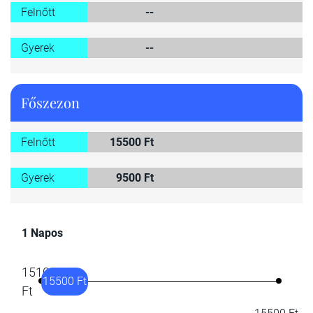
Felnőtt
--
Gyerek
--
Főszezon
Felnőtt
15500 Ft
Gyerek
9500 Ft
1 Napos
15100
15500 Ft
Ft