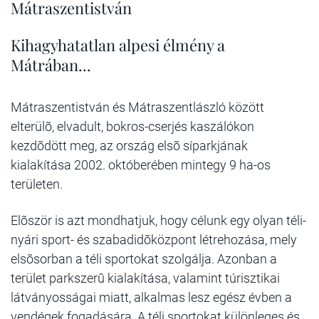
Mátraszentistván
Kihagyhatatlan alpesi élmény a
Mátrában...
Mátraszentistván és Mátraszentlászló között
elterülõ, elvadult, bokros-cserjés kaszálókon
kezdõdött meg, az ország elsõ síparkjának
kialakítása 2002. októberében mintegy 9 ha-os
területen.
Elõször is azt mondhatjuk, hogy célunk egy olyan téli-
nyári sport- és szabadidõközpont létrehozása, mely
elsõsorban a téli sportokat szolgálja. Azonban a
terület parkszerû kialakítása, valamint túrisztikai
látványosságai miatt, alkalmas lesz egész évben a
vendégek fogadására. A téli sportokat különleges és