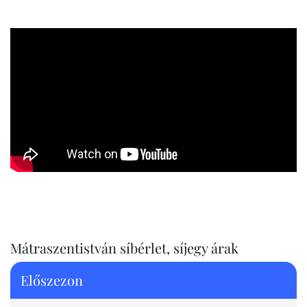
Mátraszentistván síbérlet, síjegy árak
Előszezon