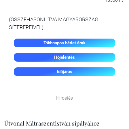
15500 Ft
(ÖSSZEHASONLÍTVA MAGYARORSZÁG
SÍTEREPEIVEL)
Többnapos bérlet árak
Hójelentés
Időjárás
Hirdetés
Útvonal Mátraszentistván sípályához