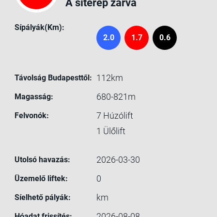
A síterep zárva
Sípályák(Km):
2.0
1.7
0.6
112km
Távolság Budapesttől:
680-821m
Magasság:
7
Húzólift
Felvonók:
1
Ülőlift
2026-03-30
Utolsó havazás:
0
Üzemelő liftek:
km
Síelhető pályák:
2026-08-08
Hóadat frissítés: