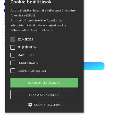
Cookie beállítások
Új ellenőrző kód
kérése
Az oldal sütiket használ a felhasználói élmény
fokozása céljából.
Az oldal böngészésével elfogadod az
adatvédelmi tájékoztató szerinti cookie
felhasználást.
Tovább olvasok
SZÜKSÉGES
TELJESÍTMÉNY
MARKETING
FUNKCIONÁLIS
Értékelés küldése
CSOPORTOSÍTATLAN
MINDENT ELFOGADOK
CSAK A SZÜKSÉGESET
COOKIE RÉSZLETEK
Hirdetés