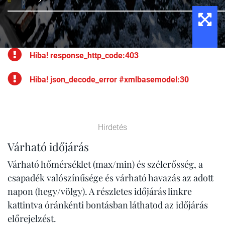
Hiba! response_http_code:403
Hiba! json_decode_error #xmlbasemodel:30
Hirdetés
Várható időjárás
Várható hőmérséklet (max/min) és szélerősség, a
csapadék valószínűsége és várható havazás az adott
napon (hegy/völgy). A részletes időjárás linkre
kattintva óránkénti bontásban láthatod az időjárás
előrejelzést.