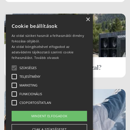
×
Cookie beállítások
Az oldal sütiket használ a felhasználói élmény
fokozása céljából.
Az oldal böngészésével elfogadod az
adatvédelmi tájékoztató szerinti cookie
felhasználást.
Tovább olvasok
Hóbiztos síterepek, akár tavasszal?
SZÜKSÉGES
TELJESÍTMÉNY
MARKETING
FUNKCIONÁLIS
CSOPORTOSÍTATLAN
MINDENT ELFOGADOK
CSAK A SZÜKSÉGESET