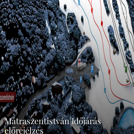
Mátraszentistván Időjárás
előrejelzés