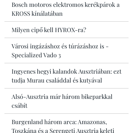
Bosch motoros elektromos kerékpárok a
KROSS kínálatában
Milyen cipő kell HYROX-ra?
Városi ingázáshoz és túrázáshoz is -
Specialized Vado 3
Ingyenes hegyi kalandok Ausztriában: ezt
tudja Murau családdal és kutyával
Alsó-Ausztria már három bikeparkkal
csábít
Burgenland három arca: Amazonas,
Toszkána és a Serengeti Ausztria keleti