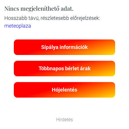
Nincs megjeleníthető adat.
Hosszabb távú, részletesebb előrejelzések:
meteoplaza
Sípálya információk
Többnapos bérlet árak
Hójelentés
Hirdetés