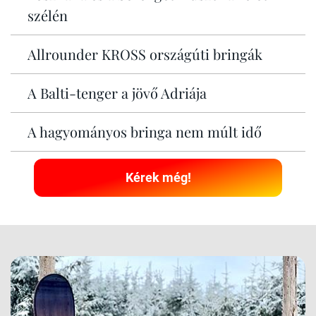
szélén
Allrounder KROSS országúti bringák
A Balti-tenger a jövő Adriája
A hagyományos bringa nem múlt idő
Kérek még!