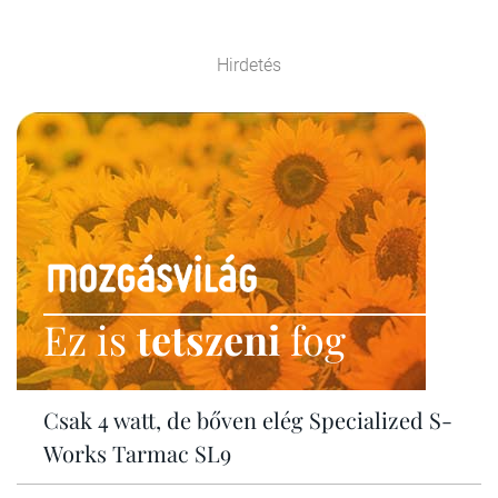
Hirdetés
Ez is
tetszeni
fog
Csak 4 watt, de bőven elég Specialized S-
Works Tarmac SL9