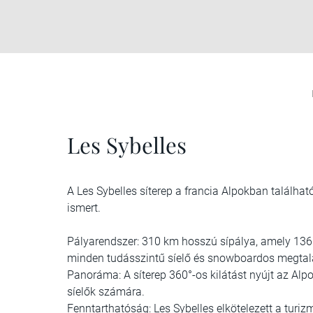
Les Sybelles
A Les Sybelles síterep a francia Alpokban találh
ismert.
Pályarendszer: 310 km hosszú sípálya, amely 136
minden tudásszintű síelő és snowboardos megtalá
Panoráma: A síterep 360°-os kilátást nyújt az Alpo
síelők számára.
Fenntarthatóság: Les Sybelles elkötelezett a turiz