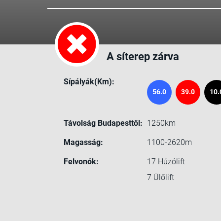
A síterep zárva
Sípályák(Km):
56.0
39.0
10.
Távolság Budapesttől:
1250km
Magasság:
1100-2620m
Felvonók:
17
Húzólift
7
Ülőlift