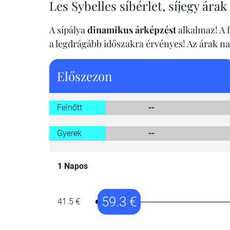
Les Sybelles síbérlet, síjegy árak
A sípálya
dinamikus árképzést
alkalmaz! A f
a legdrágább időszakra érvényes! Az árak n
Előszezon
Felnőtt
--
Gyerek
--
1 Napos
59.3 €
41.5 €