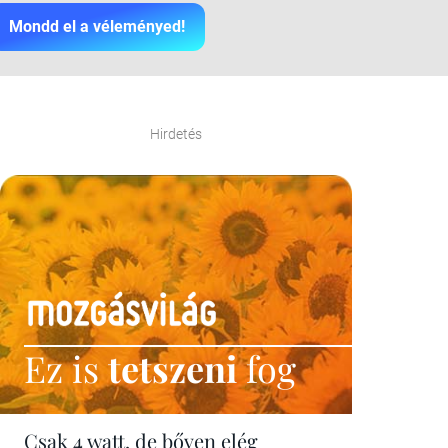
Mondd el a véleményed!
Hirdetés
Ez is
tetszeni
fog
Csak 4 watt, de bőven elég