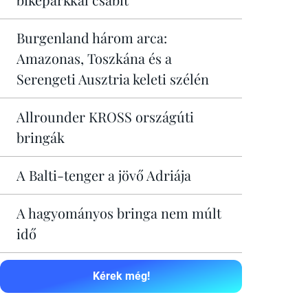
Burgenland három arca:
Amazonas, Toszkána és a
Serengeti Ausztria keleti szélén
Allrounder KROSS országúti
bringák
A Balti-tenger a jövő Adriája
A hagyományos bringa nem múlt
idő
Kérek még!