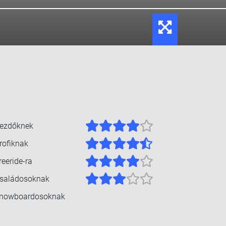
ezdőknek
rofiknak
reeride-ra
saládosoknak
nowboardosoknak