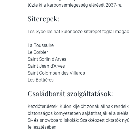
tűzte ki a karbonsemlegesség elérését 2037-re.
Síterepek:
Les Sybelles hat különböző síterepet foglal magá
La Toussuire
Le Corbier
Saint Sorlin d'Arves
Saint Jean d'Arves
Saint Colomban des Villards
Les Bottières
Családbarát szolgáltatások:
Kezdőterületek: Külön kijelölt zónák állnak rende
biztonságos környezetben sajátíthatják el a síelés 
Sí- és snowboard iskolák: Szakképzett oktatók ny
fejlesztésében.