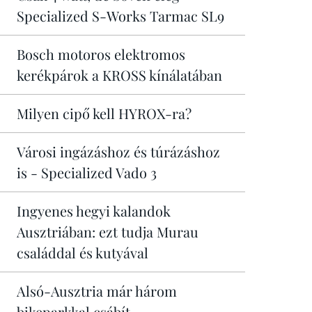
Specialized S-Works Tarmac SL9
Bosch motoros elektromos
kerékpárok a KROSS kínálatában
Milyen cipő kell HYROX-ra?
Városi ingázáshoz és túrázáshoz
is - Specialized Vado 3
Ingyenes hegyi kalandok
Ausztriában: ezt tudja Murau
családdal és kutyával
Alsó-Ausztria már három
bikeparkkal csábít