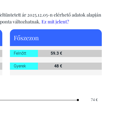
eltüntetett ár 2025.12.05-n elérhető adatok alapján
aponta változhatnak.
Ez mit jelent?
Főszezon
Felnőtt
59.3 €
Gyerek
48 €
74 €