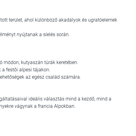
tott terület, ahol különböző akadályok és ugratóelemek
élményt nyújtanak a síelés során.
ló módon, kutyaszán túrák keretében.
 a festői alpesi tájakon.
lehetőségek az egész család számára.
lgáltatásaival ideális választás mind a kezdő, mind a
ményekre vágynak a francia Alpokban.