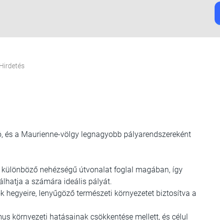
Hirdetés
ató, és a Maurienne-völgy legnagyobb pályarendszereként
 különböző nehézségű útvonalat foglal magában, így
lhatja a számára ideális pályát.
k hegyeire, lenyűgöző természeti környezetet biztosítva a
mus környezeti hatásainak csökkentése mellett, és célul