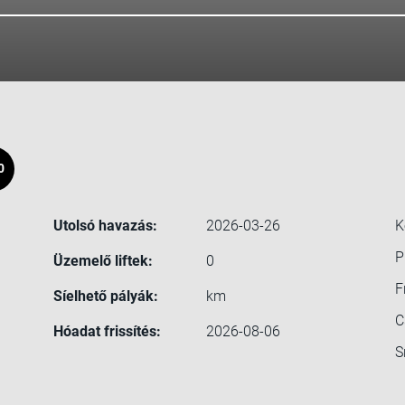
0
Utolsó havazás:
2026-03-26
K
P
Üzemelő liftek:
0
F
Síelhető pályák:
km
C
Hóadat frissítés:
2026-08-06
S