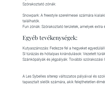
Szórakoztató zónák:
Snowpark: A freestyle szerelmesei számára kialakí
találhatók.
Fun zónák: Szórakoztató területek, amelyek extra 
Egyéb tevékenységek:
Kutyaszánozás: Fedezze fel a hegyeket egyedülál
Sí túrázás és hótalpas kirándulások: Vezetett túrák
Szánkópályák és jégpályák: További szórakozási 
A Les Sybelles síterep változatos pályáival és szo
tapasztalt síelők számára, akik felejthetetlen él