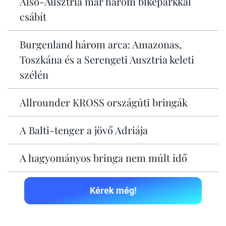
Alsó-Ausztria már három bikeparkkal
csábít
Burgenland három arca: Amazonas,
Toszkána és a Serengeti Ausztria keleti
szélén
Allrounder KROSS országúti bringák
A Balti-tenger a jövő Adriája
A hagyományos bringa nem múlt idő
Kérek még!