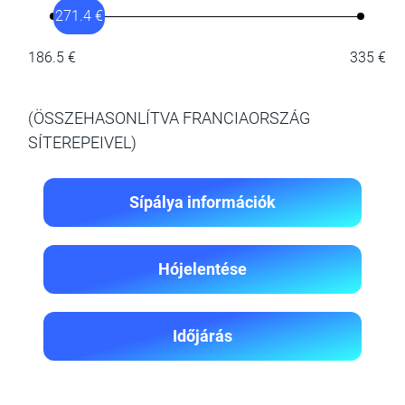
271.4 €
186.5 €
335 €
(ÖSSZEHASONLÍTVA FRANCIAORSZÁG
SÍTEREPEIVEL)
Sípálya információk
Hójelentése
Időjárás