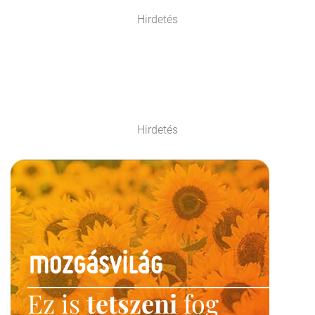
Hirdetés
Hirdetés
Ez is
tetszeni
fog