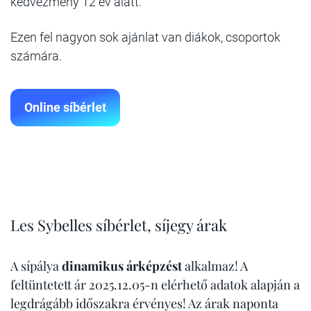
kedvezmény 12 év alatt.
Ezen fel nagyon sok ajánlat van diákok, csoportok
számára.
Online síbérlet
Les Sybelles síbérlet, síjegy árak
A sípálya
dinamikus árképzést
alkalmaz! A
feltüntetett ár 2025.12.05-n elérhető adatok alapján a
legdrágább időszakra érvényes! Az árak naponta