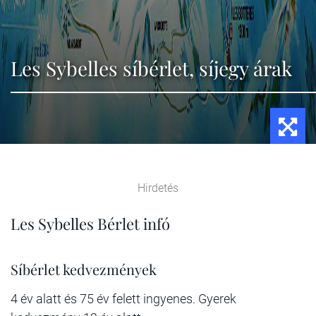
Les Sybelles síbérlet, síjegy árak
Hirdetés
Les Sybelles Bérlet infó
Síbérlet kedvezmények
4 év alatt és 75 év felett ingyenes. Gyerek