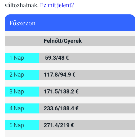
változhatnak.
Ez mit jelent?
Főszezon
Felnőtt/Gyerek
1 Nap
59.3/48 €
2 Nap
117.8/94.9 €
3 Nap
171.5/138.2 €
4 Nap
233.6/188.4 €
5 Nap
271.4/219 €