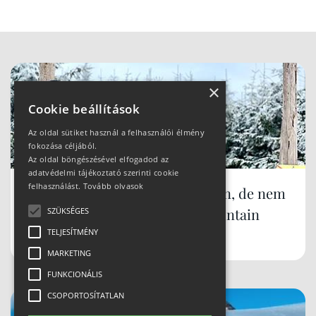
×
Cookie beállítások
Az oldal sütiket használ a felhasználói élmény
fokozása céljából.
Az oldal böngészésével elfogadod az
adatvédelmi tájékoztató szerinti cookie
felhasználást.
Tovább olvasok
Síparadicsom Lengyelországban, de nem
Zakopane... mi az? Szczyrk Mountain
SZÜKSÉGES
Resort
TELJESÍTMÉNY
MARKETING
FUNKCIONÁLIS
CSOPORTOSÍTATLAN