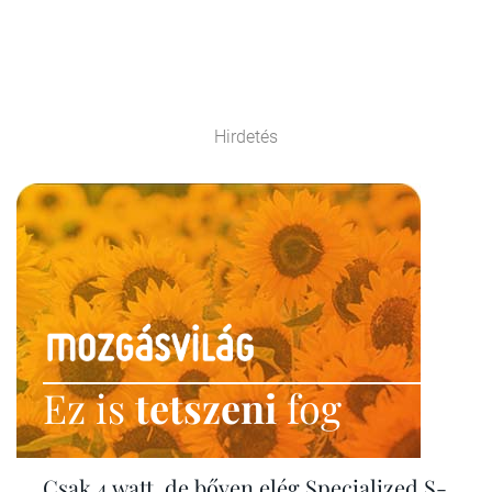
Hirdetés
Ez is
tetszeni
fog
Csak 4 watt, de bőven elég Specialized S-