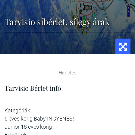
Tarvisio síbérlet, síjegy árak
Hirdetés
Tarvisio Bérlet infó
Kategóriák:
6 éves korig Baby INGYENES!
Junior 18 éves korig
Felnőttek