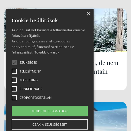
×
Cookie beállítások
Az oldal sütiket használ a felhasználói élmény
fokozása céljából.
Az oldal böngészésével elfogadod az
adatvédelmi tájékoztató szerinti cookie
felhasználást.
Tovább olvasok
Síparadicsom Lengyelországban, de nem
SZÜKSÉGES
Zakopane... mi az? Szczyrk Mountain
TELJESÍTMÉNY
Resort
MARKETING
FUNKCIONÁLIS
CSOPORTOSÍTATLAN
MINDENT ELFOGADOK
CSAK A SZÜKSÉGESET