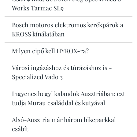
Works Tarmac SL9
Bosch motoros elektromos kerékpárok a
KROSS kínálatában
Milyen cipő kell HYROX-ra?
Városi ingázáshoz és túrázáshoz is -
Specialized Vado 3
Ingyenes hegyi kalandok Ausztriában: ezt
tudja Murau családdal és kutyával
Alsó-Ausztria már három bikeparkkal
csábít