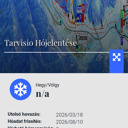
Tarvisio Hójelentése
Hegy/Völgy
n/a
Utolsó havazás:
2026/03/18
Hóadat frissítés:
2026/08/10