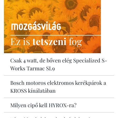
Ez is
tetszeni
fog
Csak 4 watt, de bőven elég Specialized S-
Works Tarmac SL9
Bosch motoros elektromos kerékpárok a
KROSS kínálatában
Milyen cipő kell HYROX-ra?