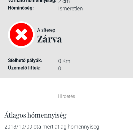
Várható hómennyiség:
2 cm
Hóminőség:
Ismeretlen
A síterep
Zárva
Síelhető pályák:
0 Km
Üzemelő liftek:
0
Hirdetés
Átlagos hómennyiség
2013/10/09 óta mért átlag hómennyiség