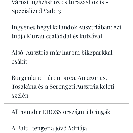
Városi ingázáshoz és túrázáshoz is -
Specialized Vado 3
Ingyenes hegyi kalandok Ausztriában: ezt
tudja Murau családdal és kutyával
Alsó-Ausztria már három bikeparkkal
csábít
Burgenland három arca: Amazonas,
Toszkána és a Serengeti Ausztria keleti
szélén
Allrounder KROSS országúti bringák
A Balti-tenger a jövő Adriája