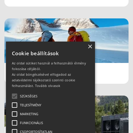
×
Cookie beállítások
Az oldal sütiket használ a felhasználói élmény
fokozása céljából.
Schladmingban teleltünk
Az oldal böngészésével elfogadod az
adatvédelmi tájékoztató szerinti cookie
felhasználást.
Tovább olvasok
SZÜKSÉGES
TELJESÍTMÉNY
MARKETING
FUNKCIONÁLIS
CSOPORTOSÍTATLAN