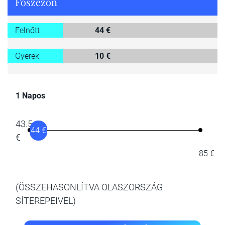
Főszezon
Felnőtt
44 €
Gyerek
10 €
1 Napos
43.5
44 €
€
85 €
(ÖSSZEHASONLÍTVA OLASZORSZÁG
SÍTEREPEIVEL)