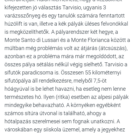
kifejezetten jó választás Tarvisio, ugyanis 3
varázsszőnyeg és egy tanulók számára fenntartott
húzólift is van, illetve a kék pályák üléses felvonókkal
is megközelíthetők. A pályarendszer két hegye, a
Monte Santo di Lussari és a Monte Florianca között a
múltban még problémás volt az átjárás (átcsúszás),
azonban ez a probléma mára már megoldódott, az
összes pálya sétálás nélkül végig síelhető. Tarvisio a
sífutók paradicsoma is. Összesen 55 kilométernyi
sífutópálya áll rendelkezésre, melyből 7,5-öt
hóágyúval is be lehet havazni, ha esetleg nem lenne
természetes hó. Ilyen (ritka) esetben az alpesi pályák
mindegyike behavazható. A környéken egyébként
számos sítúra útvonal is található, ahogy a
hótalpazás szerelmesei sem fognak unatkozni. A
városkában egy síiskola üzemel, amely a jegyekhez