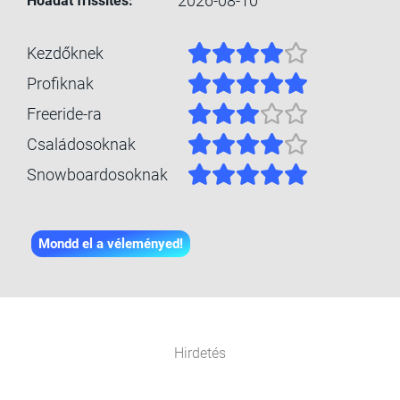
2026-08-10
Hóadat frissítés:
Kezdőknek
Profiknak
Freeride-ra
Családosoknak
Snowboardosoknak
Mondd el a véleményed!
Hirdetés