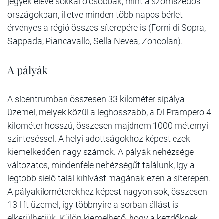
jegyek eleve sokkal olcsóbbak, mint a szomszédos
országokban, illetve minden több napos bérlet
érvényes a régió összes síterepére is (Forni di Sopra,
Sappada, Piancavallo, Sella Nevea, Zoncolan).
A pályák
A sícentrumban összesen 33 kilométer sípálya
üzemel, melyek közül a leghosszabb, a Di Prampero 4
kilométer hosszú, összesen majdnem 1000 méternyi
szinteséssel. A helyi adottságokhoz képest ezek
kiemelkedően nagy számok. A pályák nehézsége
változatos, mindenféle nehézségűt találunk, így a
legtöbb síelő talál kihívást magának ezen a síterepen.
A pályakilométerekhez képest nagyon sok, összesen
13 lift üzemel, így többnyire a sorban állást is
elkerülhetjük. Külön kiemelhető, hogy a kezdőknek