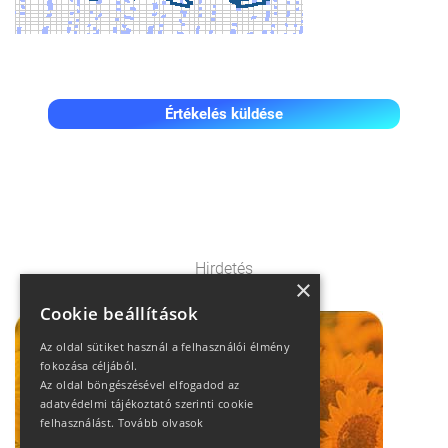
Értékelés küldése
Hirdetés
×
Cookie beállítások
Az oldal sütiket használ a felhasználói élmény
fokozása céljából.
Az oldal böngészésével elfogadod az
adatvédelmi tájékoztató szerinti cookie
felhasználást.
Tovább olvasok