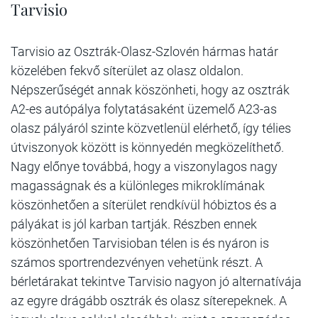
Tarvisio
Tarvisio az Osztrák-Olasz-Szlovén hármas határ
közelében fekvő síterület az olasz oldalon.
Népszerűségét annak köszönheti, hogy az osztrák
A2-es autópálya folytatásaként üzemelő A23-as
olasz pályáról szinte közvetlenül elérhető, így télies
útviszonyok között is könnyedén megközelíthető.
Nagy előnye továbbá, hogy a viszonylagos nagy
magasságnak és a különleges mikroklímának
köszönhetően a síterület rendkívül hóbiztos és a
pályákat is jól karban tartják. Részben ennek
köszönhetően Tarvisioban télen is és nyáron is
számos sportrendezvényen vehetünk részt. A
bérletárakat tekintve Tarvisio nagyon jó alternatívája
az egyre drágább osztrák és olasz síterepeknek. A