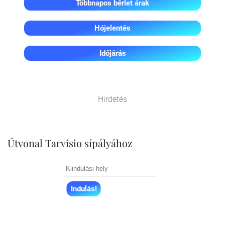
Többnapos bérlet árak
Hójelentés
Időjárás
Hirdetés
Útvonal Tarvisio sípályához
Indulás!