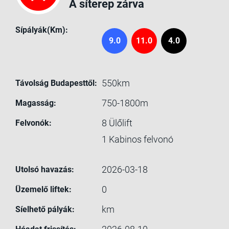
A síterep zárva
Sípályák(Km):
9.0
11.0
4.0
550km
Távolság Budapesttől:
750-1800m
Magasság:
8
Ülőlift
Felvonók:
1
Kabinos felvonó
2026-03-18
Utolsó havazás:
0
Üzemelő liftek:
km
Síelhető pályák: