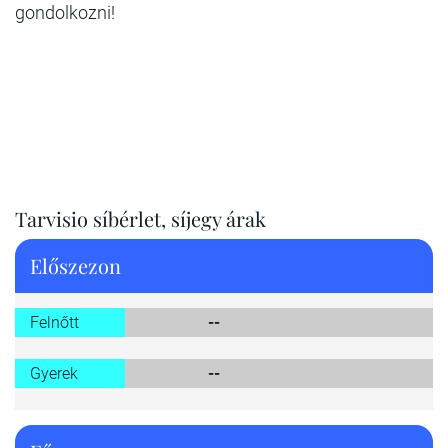
gondolkozni!
Tarvisio síbérlet, síjegy árak
Előszezon
Felnőtt
--
Gyerek
--