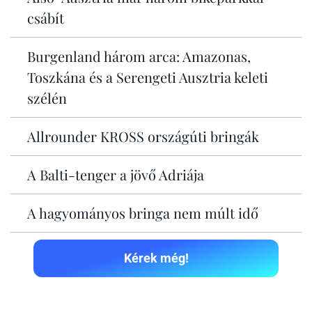
csábít
Burgenland három arca: Amazonas,
Toszkána és a Serengeti Ausztria keleti
szélén
Allrounder KROSS országúti bringák
A Balti-tenger a jövő Adriája
A hagyományos bringa nem múlt idő
Kérek még!