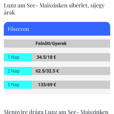
Lunz am See- Maiszinken síbérlet, síjegy
árak
Főszezon
Felnőtt/Gyerek
1 Nap
34.5/18 €
2 Nap
62.5/32.5 €
5 Nap
133/69 €
Mennyire drága Lunz am See- Maiszinken