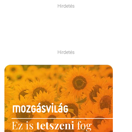
Hirdetés
Hirdetés
Ez is
tetszeni
fog