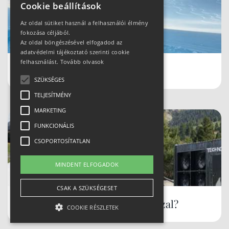
Cookie beállítások
Az oldal sütiket használ a felhasználói élmény
fokozása céljából.
Az oldal böngészésével elfogadod az
adatvédelmi tájékoztató szerinti cookie
felhasználást.
Tovább olvasok
Schladmingban teleltünk
SZÜKSÉGES
TELJESÍTMÉNY
MARKETING
FUNKCIONÁLIS
CSOPORTOSÍTATLAN
MINDENT ELFOGADOK
CSAK A SZÜKSÉGESET
Hóbiztos síterepek, akár tavasszal?
COOKIE RÉSZLETEK