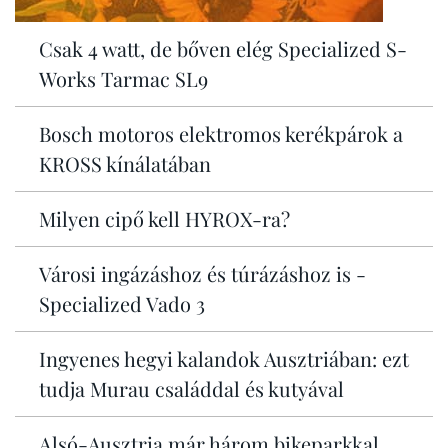
Csak 4 watt, de bőven elég Specialized S-
Works Tarmac SL9
Bosch motoros elektromos kerékpárok a
KROSS kínálatában
Milyen cipő kell HYROX-ra?
Városi ingázáshoz és túrázáshoz is -
Specialized Vado 3
Ingyenes hegyi kalandok Ausztriában: ezt
tudja Murau családdal és kutyával
Alsó-Ausztria már három bikeparkkal