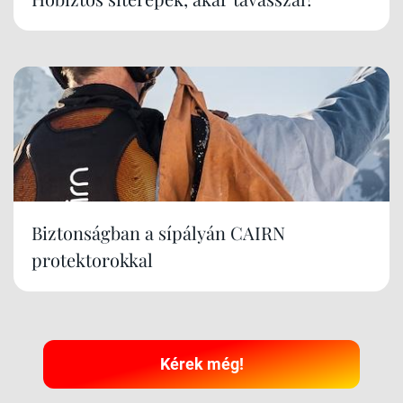
Biztonságban a sípályán CAIRN
protektorokkal
Kérek még!