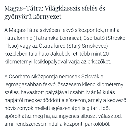
Magas-Tátra: Világklasszis síelés és
gyönyörű környezet
A Magas-Tátra szívében fekvő síközpontok, mint a
Tátralomnic (Tatranská Lomnica), Csorbató (Strbské
Pleso) vagy az Ótátrafüred (Starý Smokovec)
közelében található Jakubek-rét, több mint 20
kilométernyi lesiklópályával várja az érkezőket.
A Csorbató síközpontja nemcsak Szlovákia
legmagasabban fekvő, összesem kilenc kilométernyi
széles, havasított pályájával csábít. Már Mikulás
napjától megkezdőddött a síszezon, amely a kedvező
hóviszonyok mellett egészen áprilisig tart. Időt
spórolhatsz meg ha, az ingyenes síbuszt választod,
ami rendszeresen indul a központi parkolóból.