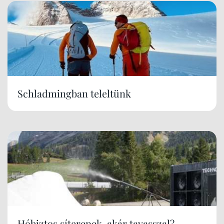
Schladmingban teleltünk
Hóbiztos síterepek, akár tavasszal?