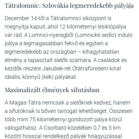
Tátralomnic: Szlovákia legmeredekebb pályája
December 14-től a Tátralomnici síközpont is
megnyitja kapuit, ahol 12 kilométernyi lesiklópálya
vár rád. A Lomnici-nyeregből (Lomnické sedlo) induló
pálya a legmagasabban fekvő és egyben a
legmeredekebb az országban – kihagyhatatlan
élmény a tapasztalt síelők számára. A családok és
kezdők részére Jakubek-rét Ótátrafüredem kínál
ideális, könnyű (kék) pályákat.
Maximalizált élmények sífutásban
A Magas-Tátra nemcsak a síelőknek kedvez, hanem
a sífutóknak is bőven tartogat lehetőséget. Összesen
több mint 75 kilométernyi gondozott pálya közül
válogathatsz. A Csorbató közelében 0,7 és 5 km
közötti hosszal rendelkező pályák hóágyúzással