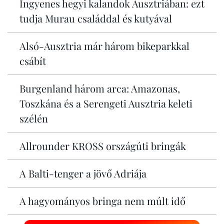
Ingyenes hegyi kalandok Ausztriában: ezt
tudja Murau családdal és kutyával
Alsó-Ausztria már három bikeparkkal
csábít
Burgenland három arca: Amazonas,
Toszkána és a Serengeti Ausztria keleti
szélén
Allrounder KROSS országúti bringák
A Balti-tenger a jövő Adriája
A hagyományos bringa nem múlt idő