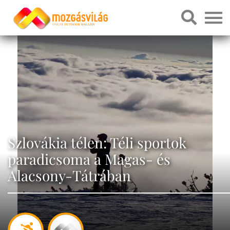
Szlovákia télen: Téli sportok
paradicsoma a Magas- és
Alacsony-Tátrában