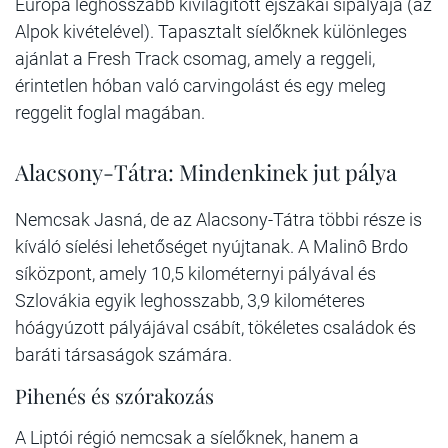
Európa leghosszabb kivilágított éjszakai sípályája (az
Alpok kivételével). Tapasztalt síelőknek különleges
ajánlat a Fresh Track csomag, amely a reggeli,
érintetlen hóban való carvingolást és egy meleg
reggelit foglal magában.
Alacsony-Tátra: Mindenkinek jut pálya
Nemcsak Jasná, de az Alacsony-Tátra többi része is
kíváló síelési lehetőséget nyújtanak. A Malinô Brdo
síközpont, amely 10,5 kilométernyi pályával és
Szlovákia egyik leghosszabb, 3,9 kilométeres
hóágyúzott pályájával csábít, tökéletes családok és
baráti társaságok számára.
Pihenés és szórakozás
A Liptói régió nemcsak a síelőknek, hanem a