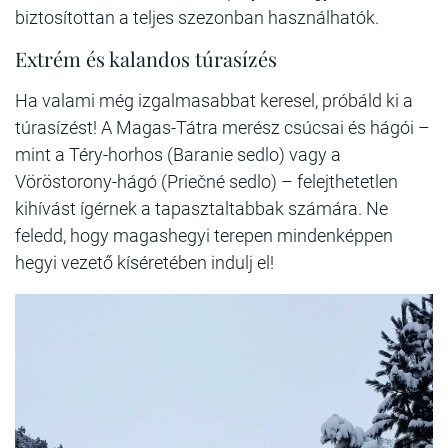
biztosítottan a teljes szezonban használhatók.
Extrém és kalandos túrasízés
Ha valami még izgalmasabbat keresel, próbáld ki a
túrasízést! A Magas-Tátra merész csúcsai és hágói –
mint a Téry-horhos (Baranie sedlo) vagy a
Vöröstorony-hágó (Priečné sedlo) – felejthetetlen
kihívást ígérnek a tapasztaltabbak számára. Ne
feledd, hogy magashegyi terepen mindenképpen
hegyi vezető kíséretében indulj el!