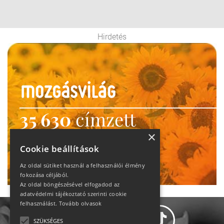
Hirdetés
35 630
címzett
heti motiváció
×
Cookie beállítások
Ne maradj le!
Az oldal sütiket használ a felhasználói élmény
fokozása céljából.
Az oldal böngészésével elfogadod az
adatvédelmi tájékoztató szerinti cookie
felhasználást.
Tovább olvasok
SZÜKSÉGES