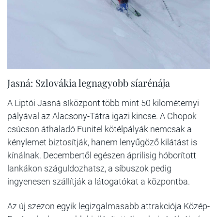
Jasná: Szlovákia legnagyobb síarénája
A Liptói Jasná síközpont több mint 50 kilométernyi
pályával az Alacsony-Tátra igazi kincse. A Chopok
csúcson áthaladó Funitel kötélpályák nemcsak a
kénylemet biztosítják, hanem lenyűgöző kilátást is
kínálnak. Decembertől egészen áprilisig hóborított
lankákon száguldozhatsz, a síbuszok pedig
ingyenesen szállítják a látogatókat a központba.
Az új szezon egyik legizgalmasabb attrakciója Közép-