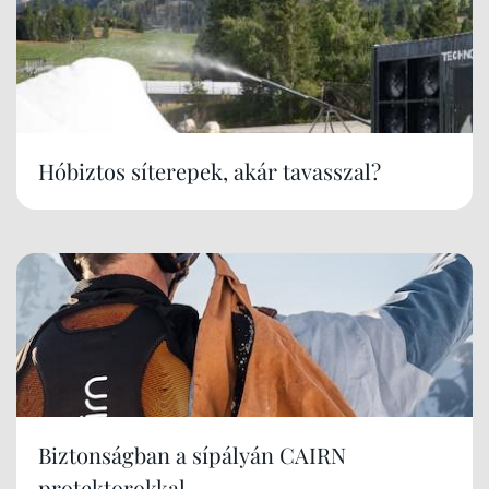
Hóbiztos síterepek, akár tavasszal?
Biztonságban a sípályán CAIRN
protektorokkal