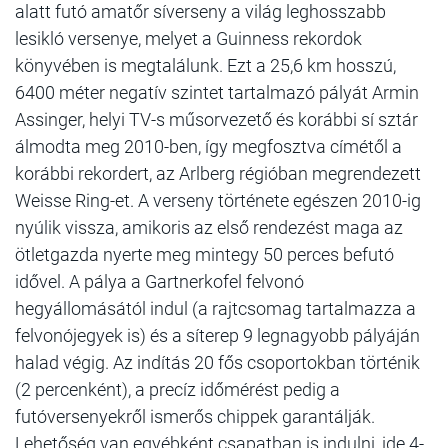
alatt futó amatőr síverseny a világ leghosszabb
lesikló versenye, melyet a Guinness rekordok
könyvében is megtalálunk. Ezt a 25,6 km hosszú,
6400 méter negatív szintet tartalmazó pályát Armin
Assinger, helyi TV-s műsorvezető és korábbi sí sztár
álmodta meg 2010-ben, így megfosztva címétől a
korábbi rekordert, az Arlberg régióban megrendezett
Weisse Ring-et. A verseny története egészen 2010-ig
nyúlik vissza, amikoris az első rendezést maga az
ötletgazda nyerte meg mintegy 50 perces befutó
idővel. A pálya a Gartnerkofel felvonó
hegyállomásától indul (a rajtcsomag tartalmazza a
felvonójegyek is) és a síterep 9 legnagyobb pályáján
halad végig. Az indítás 20 fős csoportokban történik
(2 percenként), a precíz időmérést pedig a
futóversenyekről ismerős chippek garantálják.
Lehetőség van egyébként csapatban is indulni, ide 4-