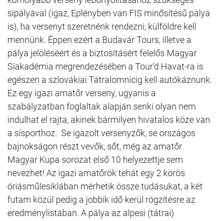
sípályával (igaz, Eplényben van FIS minősítésű pálya
is), ha versenyt szeretnénk rendezni, külföldre kell
mennünk. Éppen ezért a Budavár Tours, illetve a
pálya jelöléséért és a biztosításért felelős Magyar
Síakadémia megrendezésében a Tour’d Havat-ra is
egészen a szlovákiai Tátralomnicig kell autókáznunk.
Ez egy igazi amatőr verseny, ugyanis a
szabályzatban foglaltak alapján senki olyan nem
indulhat el rajta, akinek bármilyen hivatalos köze van
a sísporthoz. Se igazolt versenyzők, se országos
bajnokságon részt vevők, sőt, még az amatőr
Magyar Kupa sorozat első 10 helyezettje sem
nevezhet! Az igazi amatőrök tehát egy 2 körös
óriásműlesiklában mérhetik össze tudásukat, a két
futam közül pedig a jobbik idő kerül rögzítésre az
eredménylistában. A pálya az alpesi (tátrai)