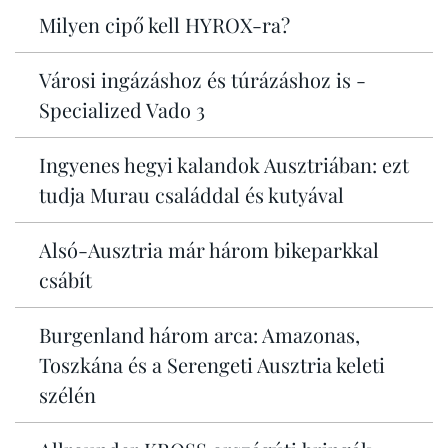
Milyen cipő kell HYROX-ra?
Városi ingázáshoz és túrázáshoz is -
Specialized Vado 3
Ingyenes hegyi kalandok Ausztriában: ezt
tudja Murau családdal és kutyával
Alsó-Ausztria már három bikeparkkal
csábít
Burgenland három arca: Amazonas,
Toszkána és a Serengeti Ausztria keleti
szélén