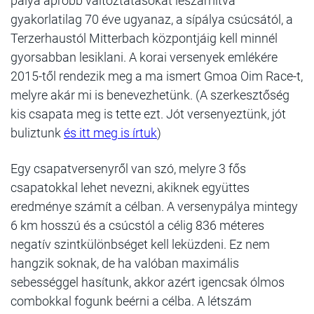
pálya apróbb változtatásokat leszámítva
gyakorlatilag 70 éve ugyanaz, a sípálya csúcsától, a
Terzerhaustól Mitterbach központjáig kell minnél
gyorsabban lesiklani. A korai versenyek emlékére
2015-től rendezik meg a ma ismert Gmoa Oim Race-t,
melyre akár mi is benevezhetünk. (A szerkesztőség
kis csapata meg is tette ezt. Jót versenyeztünk, jót
buliztunk
és itt meg is írtuk
)
Egy csapatversenyről van szó, melyre 3 fős
csapatokkal lehet nevezni, akiknek együttes
eredménye számít a célban. A versenypálya mintegy
6 km hosszú és a csúcstól a célig 836 méteres
negatív szintkülönbséget kell leküzdeni. Ez nem
hangzik soknak, de ha valóban maximális
sebességgel hasítunk, akkor azért igencsak ólmos
combokkal fogunk beérni a célba. A létszám