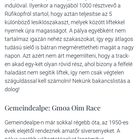
indulóval. Ilyenkor a nagyjából 1000 résztvevő a
Rüfikopfról startol, hogy aztán teljesítse az 5
különböző lesiklószakaszt, melyek között liftekkel
nyernek újra magasságot. A pálya egyébként nem
tartalmaz igazán nehéz szakaszokat, így egy átlagos
tudású síelő is bátran megmérettetheti magát a nagy
napon. Azt azért nem árt megemlíteni, hogy a track-
en akad egy-két olyan rövid rész, ahol bizony a felfelé
haladást nem segítik liftek, így nem csak végtelen
száguldással kell számolni! Nekünk bakancslistás a
dolog!
Gemeindealpe: Gmoa Oim Race
Gemeindealpe-n már sokkal régebb óta, az 1950-es
évek elejétől rendeznek amatőr síversenyeket. A