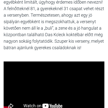
egyébként limitált, úgyhogy érdemes időben nevezni!
A felnőtteknél 81, a gyerekeknél 31 csapat vehet részt
a versenyben. Természetesen, ahogy azt egy jó
sípályán egyébként is megszokhattuk, a versenyt
követően nem áll le a „buli”, a zene és a jó hangulat a
központban található Das Ko'eck koktélbár előtt még
nagyon sokáig folytatódik. Szuper kis verseny, melyet
bátran ajánlunk gyerekes családoknak is!