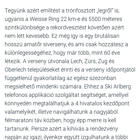
Tegyünk azért említést a trónfosztott „legről” is,
ugyanis a Weisse Ring 22 km-e és 5500 méteres
szintkülönbsége a rekordvesztést követően azért
nem lett kevesebb. Ez még így is egy brutálisan
hosszú amatőr síverseny, és ami csak hozzátesz a
különlegességéhez, hogy már több, mint 60 éve
létezik. A verseny útvonala Lech, Zürs, Zug és
Oberlech településeket érinti és a verseny időpontjától
függetlenül gyakorlatilag az egész szezonban
megsíelhető mindenki számára. Ehhez a Ski Arlberg
telefonos applikáció szolgáltat segítséget, amellyel
könnyedén megtalálhatjuk a 4 hivatalos kezdőpont
valamelyikét, illetve navigálhatunk a nagyjából
félmaratoni táv közben, hogy épp merre is kell
tartanunk. Persze azért a kihívás a rendezvény
napján az igazi, ilyenkor együtt izgulhatunk a többi