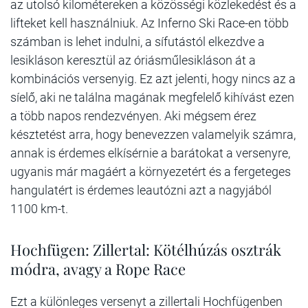
az utolsó kilométereken a közösségi közlekedést és a
lifteket kell használniuk. Az Inferno Ski Race-en több
számban is lehet indulni, a sífutástól elkezdve a
lesikláson keresztül az óriásműlesikláson át a
kombinációs versenyig. Ez azt jelenti, hogy nincs az a
síelő, aki ne találna magának megfelelő kihívást ezen
a több napos rendezvényen. Aki mégsem érez
késztetést arra, hogy benevezzen valamelyik számra,
annak is érdemes elkísérnie a barátokat a versenyre,
ugyanis már magáért a környezetért és a fergeteges
hangulatért is érdemes leautózni azt a nagyjából
1100 km-t.
Hochfügen: Zillertal: Kötélhúzás osztrák
módra, avagy a Rope Race
Ezt a különleges versenyt a zillertali Hochfügenben