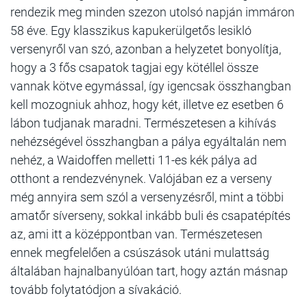
rendezik meg minden szezon utolsó napján immáron
58 éve. Egy klasszikus kapukerülgetős lesikló
versenyről van szó, azonban a helyzetet bonyolítja,
hogy a 3 fős csapatok tagjai egy kötéllel össze
vannak kötve egymással, így igencsak összhangban
kell mozogniuk ahhoz, hogy két, illetve ez esetben 6
lábon tudjanak maradni. Természetesen a kihívás
nehézségével összhangban a pálya egyáltalán nem
nehéz, a Waidoffen melletti 11-es kék pálya ad
otthont a rendezvénynek. Valójában ez a verseny
még annyira sem szól a versenyzésről, mint a többi
amatőr síverseny, sokkal inkább buli és csapatépítés
az, ami itt a középpontban van. Természetesen
ennek megfelelően a csúszások utáni mulattság
általában hajnalbanyúlóan tart, hogy aztán másnap
tovább folytatódjon a sívakáció.