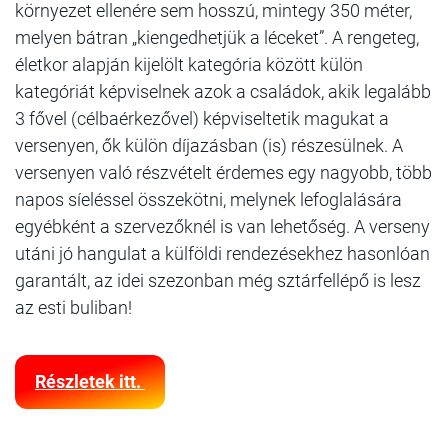
környezet ellenére sem hosszú, mintegy 350 méter,
melyen bátran „kiengedhetjük a léceket”. A rengeteg,
életkor alapján kijelölt kategória között külön
kategóriát képviselnek azok a családok, akik legalább
3 fővel (célbaérkezővel) képviseltetik magukat a
versenyen, ők külön díjazásban (is) részesülnek. A
versenyen való részvételt érdemes egy nagyobb, több
napos síeléssel összekötni, melynek lefoglalására
egyébként a szervezőknél is van lehetőség. A verseny
utáni jó hangulat a külföldi rendezésekhez hasonlóan
garantált, az idei szezonban még sztárfellépő is lesz
az esti buliban!
Részletek itt.