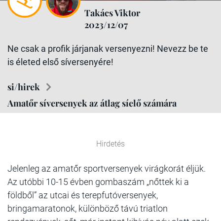
Takács Viktor
2023/12/07
Ne csak a profik járjanak versenyezni! Nevezz be te
is életed első síversenyére!
si/hirek
Amatőr síversenyek az átlag síelő számára
Hirdetés
Jelenleg az amatőr sportversenyek virágkorát éljük.
Az utóbbi 10-15 évben gombaszám „nőttek ki a
földből” az utcai és terepfutóversenyek,
bringamaratonok, különböző távú triatlon