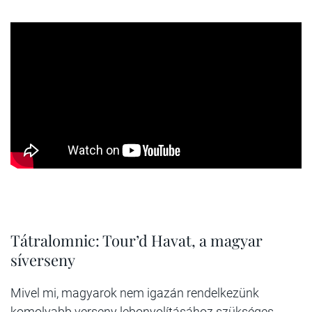
Tátralomnic: Tour’d Havat, a magyar
síverseny
Mivel mi, magyarok nem igazán rendelkezünk
komolyabb verseny lebonyolításához szükséges