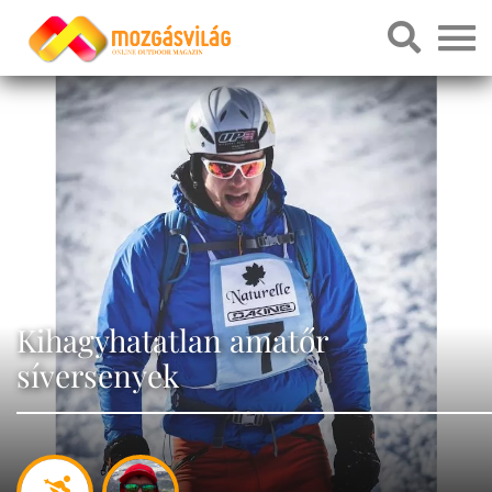
Kihagyhatatlan amatőr
síversenyek