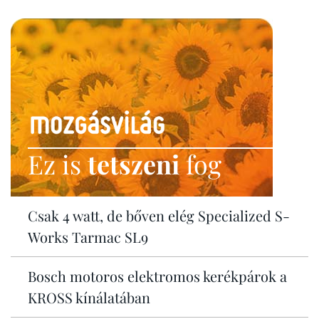
Ez is
tetszeni
fog
Csak 4 watt, de bőven elég Specialized S-
Works Tarmac SL9
Bosch motoros elektromos kerékpárok a
KROSS kínálatában