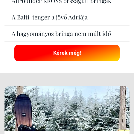
Allrounder KROSS országúti bringák
A Balti-tenger a jövő Adriája
A hagyományos bringa nem múlt idő
Kérek még!