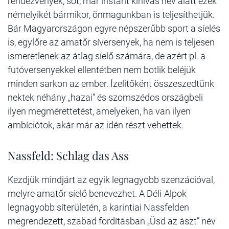
rendezvények, sőt, már instant kihívás név alatt ezek
némelyikét bármikor, önmagunkban is teljesíthetjük.
Bár Magyarországon egyre népszerűbb sport a síelés
is, egylőre az amatőr síversenyek, ha nem is teljesen
ismeretlenek az átlag síelő számára, de azért pl. a
futóversenyekkel ellentétben nem botlik beléjük
minden sarkon az ember. Ízelítőként összeszedtünk
nektek néhány „hazai” és szomszédos országbeli
ilyen megmérettetést, amelyeken, ha van ilyen
ambíciótok, akár már az idén részt vehettek.
Nassfeld: Schlag das Ass
Kezdjük mindjárt az egyik legnagyobb szenzációval,
melyre amatőr síelő benevezhet. A Déli-Alpok
legnagyobb síterületén, a karintiai Nassfelden
megrendezett, szabad fordításban „Üsd az ászt” név