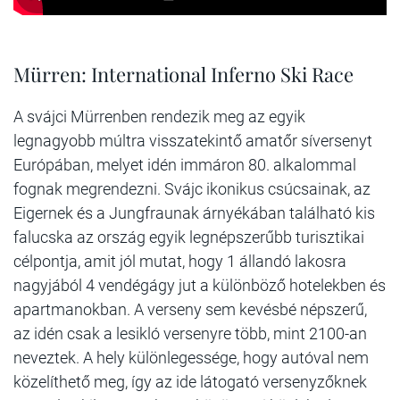
Mürren: International Inferno Ski Race
A svájci Mürrenben rendezik meg az egyik
legnagyobb múltra visszatekintő amatőr síversenyt
Európában, melyet idén immáron 80. alkalommal
fognak megrendezni. Svájc ikonikus csúcsainak, az
Eigernek és a Jungfraunak árnyékában található kis
falucska az ország egyik legnépszerűbb turisztikai
célpontja, amit jól mutat, hogy 1 állandó lakosra
nagyjából 4 vendégágy jut a különböző hotelekben és
apartmanokban. A verseny sem kevésbé népszerű,
az idén csak a lesikló versenyre több, mint 2100-an
neveztek. A hely különlegessége, hogy autóval nem
közelíthető meg, így az ide látogató versenyzőknek