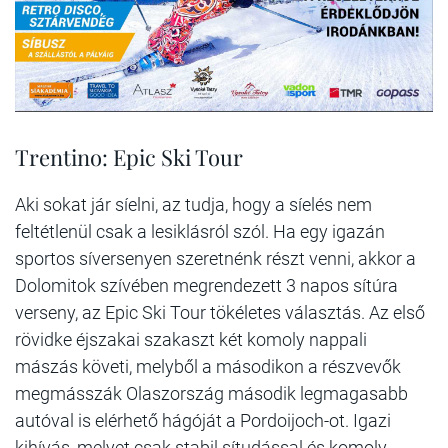
Trentino: Epic Ski Tour
Aki sokat jár síelni, az tudja, hogy a síelés nem
feltétlenül csak a lesiklásról szól. Ha egy igazán
sportos síversenyen szeretnénk részt venni, akkor a
Dolomitok szívében megrendezett 3 napos sítúra
verseny, az Epic Ski Tour tökéletes választás. Az első
rövidke éjszakai szakaszt két komoly nappali
mászás követi, melyből a másodikon a részvevők
megmásszák Olaszország második legmagasabb
autóval is elérhető hágóját a Pordoijoch-ot. Igazi
kihívás, melyet csak stabil sítudással és komoly