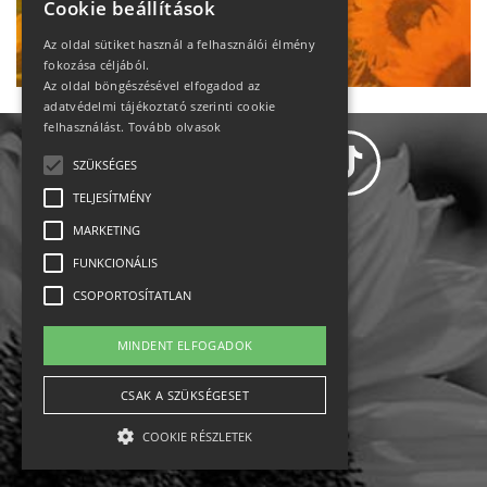
Cookie beállítások
Ne maradj le!
Az oldal sütiket használ a felhasználói élmény
fokozása céljából.
Az oldal böngészésével elfogadod az
adatvédelmi tájékoztató szerinti cookie
felhasználást.
Tovább olvasok
SZÜKSÉGES
TELJESÍTMÉNY
MARKETING
Adatvédelem
FUNKCIONÁLIS
CSOPORTOSÍTATLAN
Állásajánlatok
MINDENT ELFOGADOK
Impresszum-kapcsolat
CSAK A SZÜKSÉGESET
Jogi nyilatkozat
COOKIE RÉSZLETEK
Rólunk