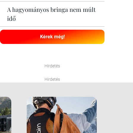
A hagyományos bringa nem múlt
idő
Kérek még!
Hirdetés
Hirdetés