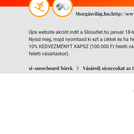
Mozgásvilág.hu;http://ww
Újra website akciót indít a Skioutlet.hu január 18-t
Nyisd meg, majd nyomtasd ki ezt a cikket és ha fe
10% KEDVEZMÉNYT KAPSZ (100.000 Ft feletti vá
feletti vásárláskor).
si-snowboard/hirek
Vásárolj sícuccokat az 