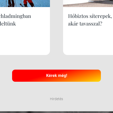
chladmingban
Hóbiztos síterepek,
leltünk
akár tavasszal?
Kérek még!
Hirdetés