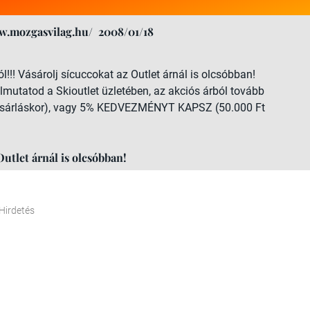
w.mozgasvilag.hu/
2008/01/18
ól!!! Vásárolj sícuccokat az Outlet árnál is olcsóbban!
lmutatod a Skioutlet üzletében, az akciós árból tovább
sárláskor), vagy 5% KEDVEZMÉNYT KAPSZ (50.000 Ft
Outlet árnál is olcsóbban!
Hirdetés