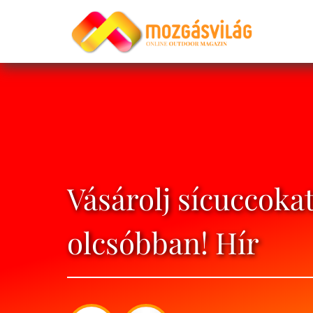
Vásárolj sícuccokat
olcsóbban! Hír