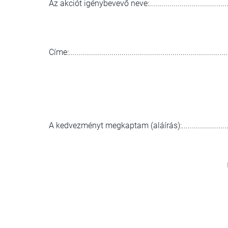
Az akciót igénybevevő neve:..............................................
Címe:...............................................................................
A kedvezményt megkaptam (aláírás):..................................