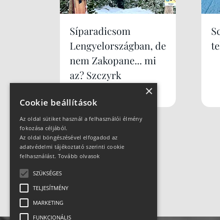
Síparadicsom
S
Lengyelországban, de
te
nem Zakopane... mi
az? Szczyrk
×
Mountain Resort
Cookie beállítások
Az oldal sütiket használ a felhasználói élmény
fokozása céljából.
Az oldal böngészésével elfogadod az
adatvédelmi tájékoztató szerinti cookie
felhasználást.
Tovább olvasok
SZÜKSÉGES
TELJESÍTMÉNY
MARKETING
FUNKCIONÁLIS