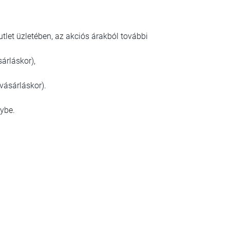
tlet üzletében, az akciós árakból további
árláskor),
ásárláskor).
nybe.