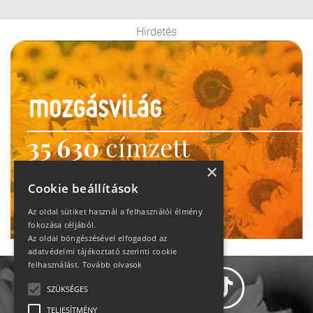
Hirdetés
35 630
címzett
heti motiváció
×
Cookie beállítások
Ne maradj le!
Az oldal sütiket használ a felhasználói élmény
fokozása céljából.
Az oldal böngészésével elfogadod az
adatvédelmi tájékoztató szerinti cookie
felhasználást.
Tovább olvasok
SZÜKSÉGES
TELJESÍTMÉNY