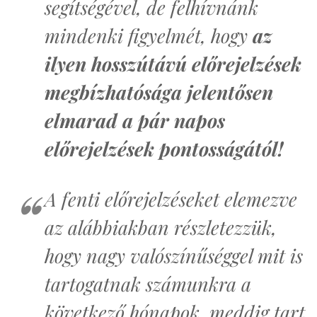
segítségével, de felhívnánk
mindenki figyelmét, hogy
az
ilyen hosszútávú előrejelzések
megbízhatósága jelentősen
elmarad a pár napos
előrejelzések pontosságától!
A fenti előrejelzéseket elemezve
az alábbiakban részletezzük,
hogy nagy valószínűséggel mit is
tartogatnak számunkra a
következő hónapok, meddig tart