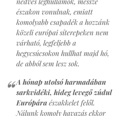
nedves léghullámok, messze
északon vonulnak, emiatt
komolyabb csapadék a hozzánk
közeli európai síterepeken nem
várható, legfeljebb a
hegycsúcsokon hullhat majd hó,
de abból sem lesz sok.
A hónap utolsó harmadában
sarkvidéki, hideg levegő zúdul
Európára
északkelet felől.
Nálunk komoly havazás ekkor