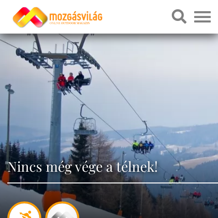
Nincs még vége a télnek!