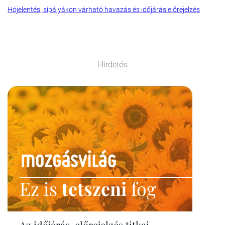
Hójelentés, sípályákon várható havazás és időjárás előrejelzés
Hirdetés
Ez is
tetszeni
fog
Az időjárás-előrejelzés titkai