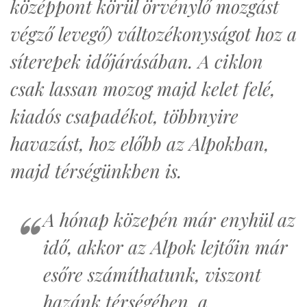
középpont körül örvénylő mozgást
végző levegő) változékonyságot hoz a
síterepek időjárásában. A ciklon
csak lassan mozog majd kelet felé,
kiadós csapadékot, többnyire
havazást, hoz előbb az Alpokban,
majd térségünkben is.
A hónap közepén már enyhül az
idő, akkor az Alpok lejtőin már
esőre számíthatunk, viszont
hazánk térségében, a