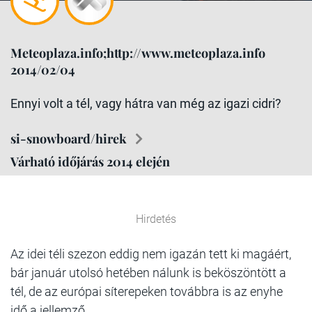
Meteoplaza.info;http://www.meteoplaza.info
2014/02/04
Ennyi volt a tél, vagy hátra van még az igazi cidri?
si-snowboard/hirek
Várható időjárás 2014 elején
Hirdetés
Az idei téli szezon eddig nem igazán tett ki magáért,
bár január utolsó hetében nálunk is beköszöntött a
tél, de az európai síterepeken továbbra is az enyhe
idő a jellemző.