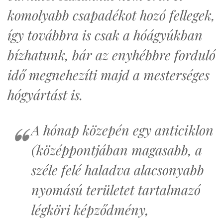
komolyabb csapadékot hozó fellegek,
így továbbra is csak a hóágyúkban
bízhatunk, bár az enyhébbre forduló
idő megnehezíti majd a mesterséges
hógyártást is.
A hónap közepén egy anticiklon
(középpontjában magasabb, a
széle felé haladva alacsonyabb
nyomású területet tartalmazó
légköri képződmény,