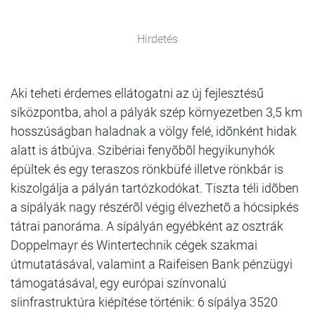
Hirdetés
Aki teheti érdemes ellátogatni az új fejlesztésű
síközpontba, ahol a pályák szép környezetben 3,5 km
hosszúságban haladnak a völgy felé, idõnként hidak
alatt is átbújva. Szibériai fenyõbõl hegyikunyhók
épültek és egy teraszos rönkbüfé illetve rönkbár is
kiszolgálja a pályán tartózkodókat. Tiszta téli idõben
a sípályák nagy részérõl végig élvezhetõ a hócsipkés
tátrai panoráma. A sípályán egyébként az osztrák
Doppelmayr és Wintertechnik cégek szakmai
útmutatásával, valamint a Raifeisen Bank pénzügyi
támogatásával, egy európai színvonalú
síinfrastruktúra kiépítése történik: 6 sípálya 3520