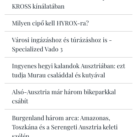
KROSS kínálatában
Milyen cipő kell HYROX-ra?
Városi ingázáshoz és túrázáshoz is -
Specialized Vado 3
Ingyenes hegyi kalandok Ausztriában: ezt
tudja Murau családdal és kutyával
Alsó-Ausztria már három bikeparkkal
csábít
Burgenland három arca: Amazonas,
Toszkána és a Serengeti Ausztria keleti
szélén