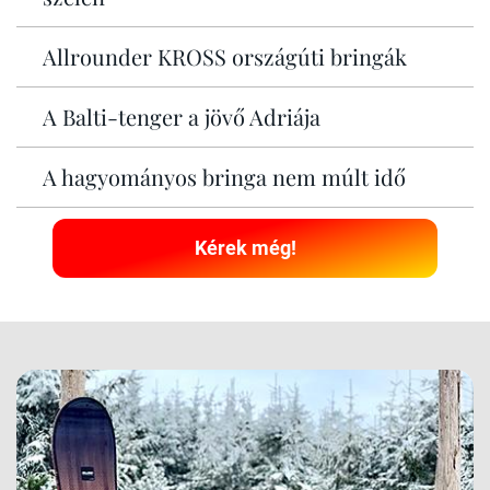
Allrounder KROSS országúti bringák
A Balti-tenger a jövő Adriája
A hagyományos bringa nem múlt idő
Kérek még!