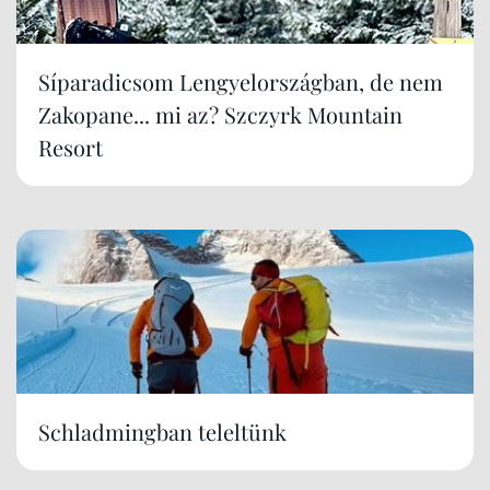
Síparadicsom Lengyelországban, de nem
Zakopane... mi az? Szczyrk Mountain
Resort
Schladmingban teleltünk