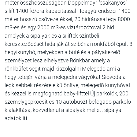
méter összhosszúságban Doppelmayr "csákányos"
sílift 1400 fõ/óra kapacitással Hóágyúrendszer 1400
méter hosszú csõvezetékkel, 20 hidránssal egy 8000
m3-es és egy 2000 m3-es víztározótóval 2 híd
amelyek a sípályák és a síliftek szintbeli
keresztezõdését hidalják át szibériai rönkfából épült 8
hegyikunyhó, melyekben a büfé és a pályakezelõ
személyzet lesz elhelyezve Rönkbár amely a
rönkbüfét segít majd kiszolgálni Melegedõ ami a
hegy tetején várja a melegedni vágyókat Síóvoda a
legkisebbek részére elkülönítve, melegedõ kunyhóval
és kézzel is megfogható baby-lifttel Új parkolók, 200
személygépkocsit és 10 autóbuszt befogadó parkoló
kialakítása, közvetlenül a sípályák mellett sípálya
adatok itt