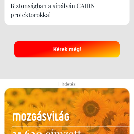
Biztonságban a sípályán CAIRN
protektorokkal
Kérek még!
Hirdetés
35 630
címzett