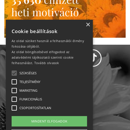
heti motiváció
Ne maradj le!
×
Cookie beállítások
Az oldal sütiket használ a felhasználói élmény
fokozása céljából.
Az oldal böngészésével elfogadod az
adatvédelmi tájékoztató szerinti cookie
felhasználást.
Tovább olvasok
SZÜKSÉGES
Adatvédelem
TELJESÍTMÉNY
MARKETING
Állásajánlatok
FUNKCIONÁLIS
Impresszum-kapcsolat
CSOPORTOSÍTATLAN
Jogi nyilatkozat
MINDENT ELFOGADOK