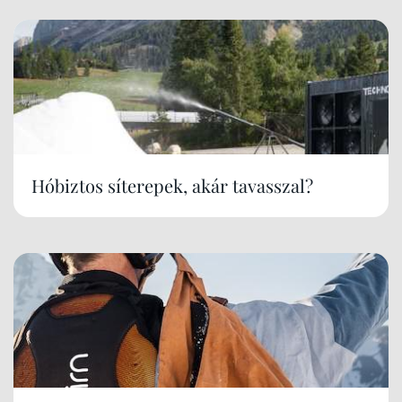
Hóbiztos síterepek, akár tavasszal?