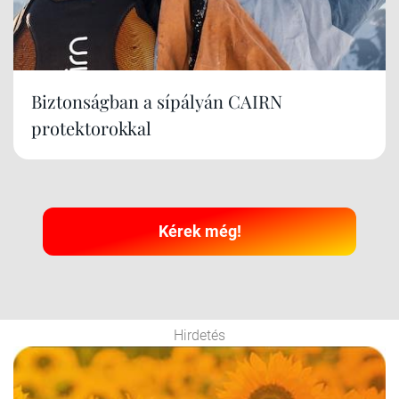
Biztonságban a sípályán CAIRN
protektorokkal
Kérek még!
Hirdetés