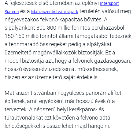
A fejlesztések első ütemében az eplényi
Intersport
és a
területén valósul meg
Síaréna
Mátraszentistváni sípark
négyévszakos felvonó-kapacitás bővítés. A
sípályánként 800-800 millió forintos beruházásból
150-150 millió forintot állami támogatásból fedeznek,
a fennmaradó összegeket pedig a sípályákat
üzemeltető magánvállalkozók biztosítják. Ez a
modell biztosítja azt, hogy a felvonók gazdaságosan,
hosszú éveken-évtizedeken át működhessenek,
hiszen ez az üzemeltető saját érdeke is.
Mátraszentistvánban négyüléses panorámaliftet
építenek, amit egyébként már hosszú évek óta
terveztek. A népszerű helyi kerékpáros- és
túraútvonalakat ezt követően a felvonó adta
lehetőségekkel is össze lehet majd hangolni.