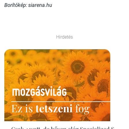
Borítókép: siarena.hu
Hirdetés
Ez is
tetszeni
fog
Csak 4 watt, de bőven elég Specialized S-