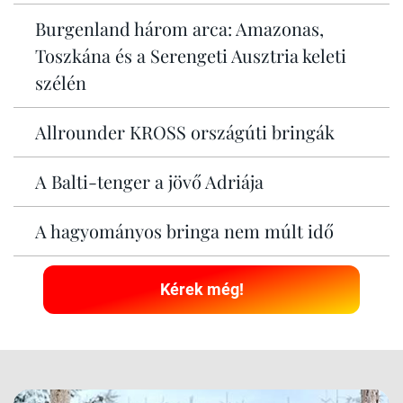
Burgenland három arca: Amazonas,
Toszkána és a Serengeti Ausztria keleti
szélén
Allrounder KROSS országúti bringák
A Balti-tenger a jövő Adriája
A hagyományos bringa nem múlt idő
Kérek még!