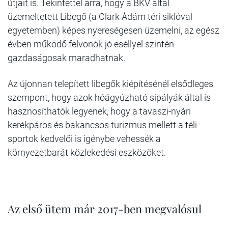
útjait is. Tekintettel arra, hogy a BKV által
üzemeltetett Libegő (a Clark Ádám téri siklóval
egyetemben) képes nyereségesen üzemelni, az egész
évben működő felvonók jó eséllyel szintén
gazdaságosak maradhatnak.
Az újonnan telepített libegők kiépítésénél elsődleges
szempont, hogy azok hóágyúzható sípályák által is
hasznosíthatók legyenek, hogy a tavaszi-nyári
kerékpáros és bakancsos turizmus mellett a téli
sportok kedvelői is igénybe vehessék a
környezetbarát közlekedési eszközöket.
Az első ütem már 2017-ben megvalósul