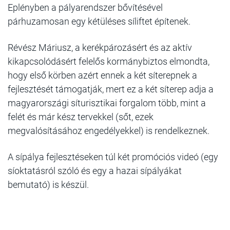
Eplényben a pályarendszer bővítésével
párhuzamosan egy kétüléses síliftet építenek.
Révész Máriusz, a kerékpározásért és az aktív
kikapcsolódásért felelős kormánybiztos elmondta,
hogy első körben azért ennek a két síterepnek a
fejlesztését támogatják, mert ez a két síterep adja a
magyarországi síturisztikai forgalom több, mint a
felét és már kész tervekkel (sőt, ezek
megvalósításához engedélyekkel) is rendelkeznek.
A sípálya fejlesztéseken túl két promóciós videó (egy
síoktatásról szóló és egy a hazai sípályákat
bemutató) is készül.