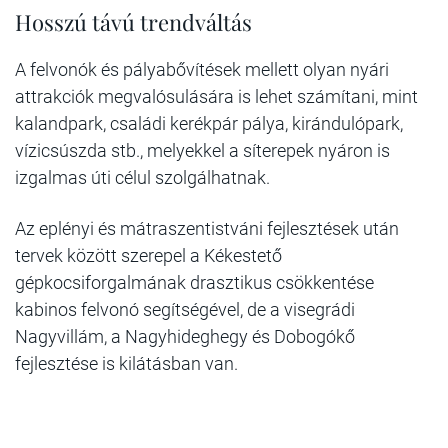
Hosszú távú trendváltás
A felvonók és pályabővítések mellett olyan nyári
attrakciók megvalósulására is lehet számítani, mint
kalandpark, családi kerékpár pálya, kirándulópark,
vízicsúszda stb., melyekkel a síterepek nyáron is
izgalmas úti célul szolgálhatnak.
Az eplényi és mátraszentistváni fejlesztések után
tervek között szerepel a Kékestető
gépkocsiforgalmának drasztikus csökkentése
kabinos felvonó segítségével, de a visegrádi
Nagyvillám, a Nagyhideghegy és Dobogókő
fejlesztése is kilátásban van.