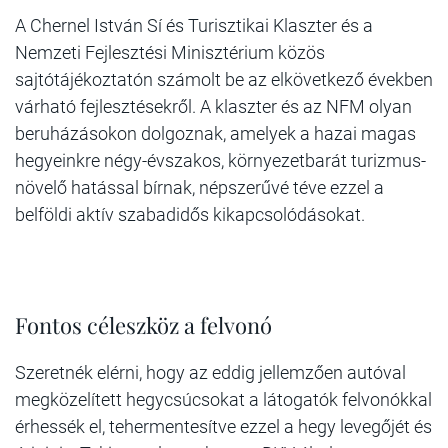
A Chernel István Sí és Turisztikai Klaszter és a
Nemzeti Fejlesztési Minisztérium közös
sajtótájékoztatón számolt be az elkövetkező években
várható fejlesztésekről. A klaszter és az NFM olyan
beruházásokon dolgoznak, amelyek a hazai magas
hegyeinkre négy-évszakos, környezetbarát turizmus-
növelő hatással bírnak, népszerűvé téve ezzel a
belföldi aktív szabadidős kikapcsolódásokat.
Fontos céleszköz a felvonó
Szeretnék elérni, hogy az eddig jellemzően autóval
megközelített hegycsúcsokat a látogatók felvonókkal
érhessék el, tehermentesítve ezzel a hegy levegőjét és