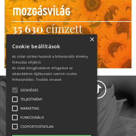
35 630
címzett
heti motiváció
×
Cookie beállítások
Ne maradj le!
Az oldal sütiket használ a felhasználói élmény
fokozása céljából.
Az oldal böngészésével elfogadod az
adatvédelmi tájékoztató szerinti cookie
felhasználást.
Tovább olvasok
SZÜKSÉGES
TELJESÍTMÉNY
MARKETING
Adatvédelem
FUNKCIONÁLIS
CSOPORTOSÍTATLAN
Állásajánlatok