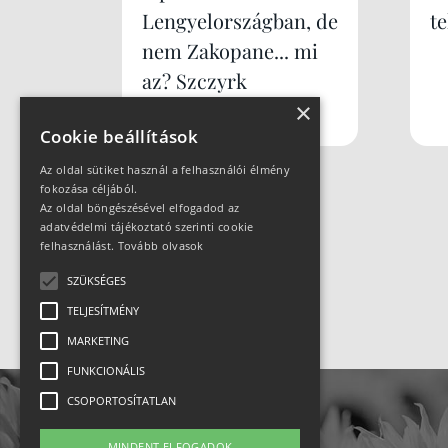
Lengyelországban, de
te
nem Zakopane... mi
az? Szczyrk
×
Mountain Resort
Cookie beállítások
Az oldal sütiket használ a felhasználói élmény
fokozása céljából.
Az oldal böngészésével elfogadod az
adatvédelmi tájékoztató szerinti cookie
felhasználást.
Tovább olvasok
SZÜKSÉGES
TELJESÍTMÉNY
MARKETING
FUNKCIONÁLIS
CSOPORTOSÍTATLAN
MINDENT ELFOGADOK