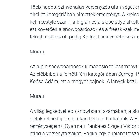
Több napos, színvonalas versenyzés után véget é
ahol öt kategóriában hirdettek eredményt. A kreisc
két freestyle szám : a big air és a slope stlye alk
ezt követően a snowboardosok és a freeski-sek mér
felnőtt nők között pedig Köllőd Luca vehette át a k
Murau
Az alpin snowboardosok kimagasló teljesítményt 
Az előbbiben a felnőtt férfi kategóriában Sümegi 
Koósa Ádám lett a magyar bajnok. A lányok közü
Murau
A világ legkedveltebb snowboard számában, a slo
síelőknél pedig Trso Lukas Lego lett a bajnok. A 
reménységeink, Gyarmati Panka és Szigeti Viktor 
mind a versenytársakat. Panka egy duplahátraszaltót