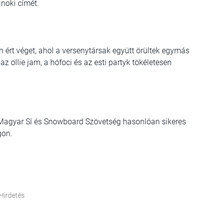
noki címét.
 ért véget, ahol a versenytársak együtt örültek egymás
z ollie jam, a hófoci és az esti partyk tökéletesen
 Magyar Sí és Snowboard Szövetség hasonlóan sikeres
gon.
Hirdetés