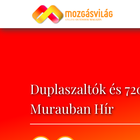
Duplaszaltók és 72
Murauban Hír