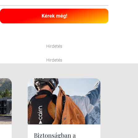
Kérek még!
Hirdetés
Hirdetés
Biztonságban a