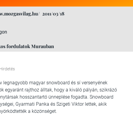
w.mozgasvilag.hu/
2011/03/18
gon
okos fordulatok Murauban
Hirdetés
év legnagyobb magyar snowboard és sí versenyének
ök egyaránt rajthoz álltak, hogy a kiváló pályán, szikrázó
senytársak hosszantartó ünneplése fogadta. Snowboard
égei, Gyarmati Panka és Szigeti Viktor lettek, akik
nyörködtették a közönséget.