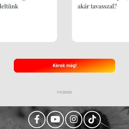
leltünk
akár tavasszal?
Kérek még!
Hirdetés