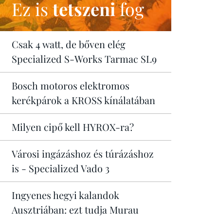
Ez is
tetszeni
fog
Csak 4 watt, de bőven elég
Specialized S-Works Tarmac SL9
Bosch motoros elektromos
kerékpárok a KROSS kínálatában
Milyen cipő kell HYROX-ra?
Városi ingázáshoz és túrázáshoz
is - Specialized Vado 3
Ingyenes hegyi kalandok
Ausztriában: ezt tudja Murau