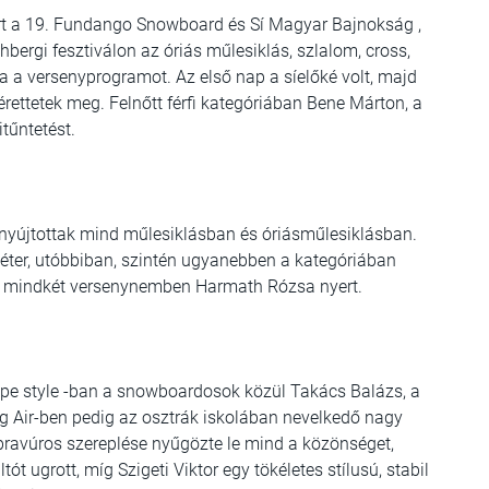
rt a 19. Fundango Snowboard és Sí Magyar Bajnokság ,
hbergi fesztiválon az óriás műlesiklás, szlalom, cross,
otta a versenyprogramot. Az első nap a síelőké volt, majd
ettetek meg. Felnőtt férfi kategóriában Bene Márton, a
itűntetést.
nyújtottak mind műlesiklásban és óriásműlesiklásban.
Péter, utóbbiban, szintén ugyanebben a kategóriában
l mindkét versenynemben Harmath Rózsa nyert.
pe style -ban a snowboardosok közül Takács Balázs, a
Big Air-ben pedig az osztrák iskolában nevelkedő nagy
bravúros szereplése nyűgözte le mind a közönséget,
 ugrott, míg Szigeti Viktor egy tökéletes stílusú, stabil