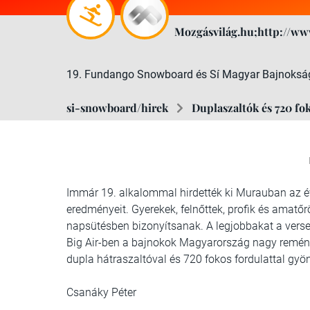
Mozgásvilág.hu;http://ww
19. Fundango Snowboard és Sí Magyar Bajnoksá
si-snowboard/hirek
Duplaszaltók és 720 f
Immár 19. alkalommal hirdették ki Murauban az 
eredményeit. Gyerekek, felnőttek, profik és amatőr
napsütésben bizonyítsanak. A legjobbakat a ver
Big Air-ben a bajnokok Magyarország nagy reménys
dupla hátraszaltóval és 720 fokos fordulattal gyö
Csanáky Péter