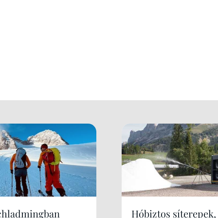
chladmingban
Hóbiztos síterepek,