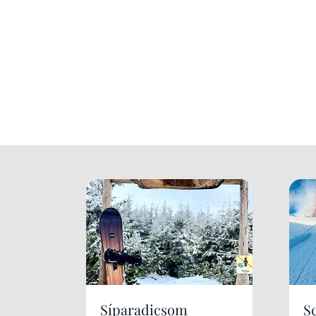
Síparadicsom
S