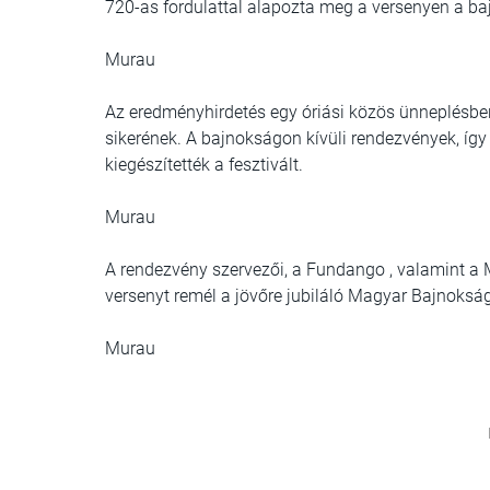
720-as fordulattal alapozta meg a versenyen a baj
Murau
Az eredményhirdetés egy óriási közös ünneplésben
sikerének. A bajnokságon kívüli rendezvények, így a
kiegészítették a fesztivált.
Murau
A rendezvény szervezői, a Fundango , valamint a
versenyt remél a jövőre jubiláló Magyar Bajnoksá
Murau