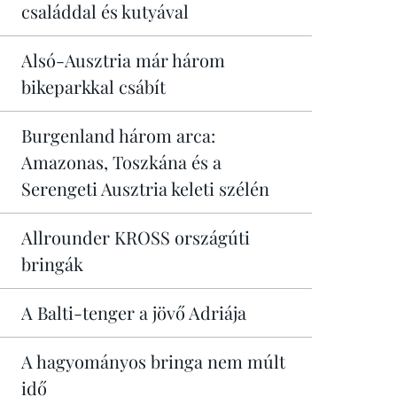
családdal és kutyával
Alsó-Ausztria már három
bikeparkkal csábít
Burgenland három arca:
Amazonas, Toszkána és a
Serengeti Ausztria keleti szélén
Allrounder KROSS országúti
bringák
A Balti-tenger a jövő Adriája
A hagyományos bringa nem múlt
idő