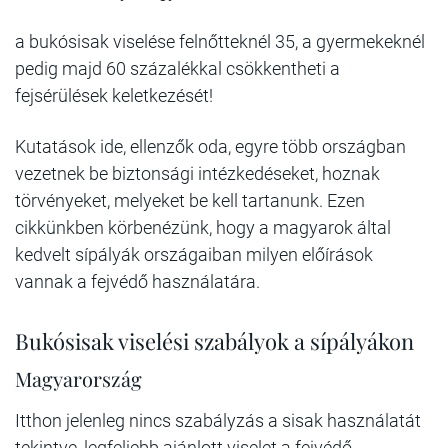
a bukósisak viselése felnőtteknél 35, a gyermekeknél
pedig majd 60 százalékkal csökkentheti a
fejsérülések keletkezését!
Kutatások ide, ellenzők oda, egyre több országban
vezetnek be biztonsági intézkedéseket, hoznak
törvényeket, melyeket be kell tartanunk. Ezen
cikkünkben körbenézünk, hogy a magyarok által
kedvelt sípályák országaiban milyen előírások
vannak a fejvédő használatára.
Bukósisak viselési szabályok a sípályákon
Magyarország
Itthon jelenleg nincs szabályzás a sisak használatát
tekintve, legfeljebb ajánlott viselet a fejvédő.