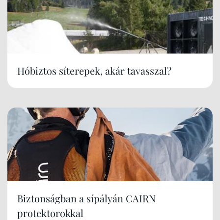
Hóbiztos síterepek, akár tavasszal?
Biztonságban a sípályán CAIRN
protektorokkal