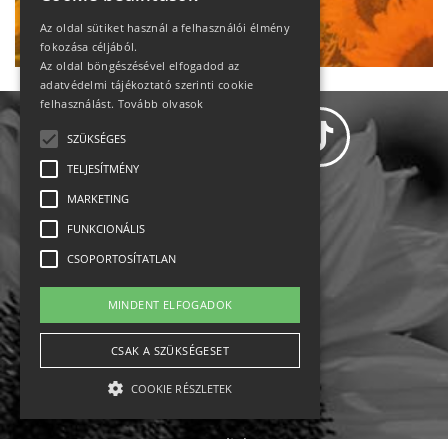
Ne maradj le!
Az oldal sütiket használ a felhasználói élmény
fokozása céljából.
Az oldal böngészésével elfogadod az
adatvédelmi tájékoztató szerinti cookie
felhasználást.
Tovább olvasok
SZÜKSÉGES
TELJESÍTMÉNY
MARKETING
Adatvédelem
FUNKCIONÁLIS
CSOPORTOSÍTATLAN
Állásajánlatok
MINDENT ELFOGADOK
Impresszum-kapcsolat
CSAK A SZÜKSÉGESET
Jogi nyilatkozat
COOKIE RÉSZLETEK
Rólunk
English