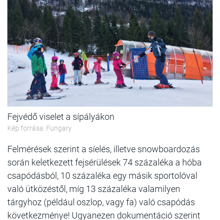
Fejvédő viselet a sípályákon
Kép forrása: Fungary
Felmérések szerint a síelés, illetve snowboardozás
során keletkezett fejsérülések 74 százaléka a hóba
csapódásból, 10 százaléka egy másik sportolóval
való ütközéstől, míg 13 százaléka valamilyen
tárgyhoz (például oszlop, vagy fa) való csapódás
következménye! Ugyanezen dokumentáció szerint