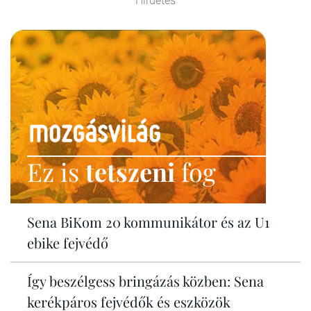
Hirdetés
Ez is
tetszeni
fog
Sena BiKom 20 kommunikátor és az U1
ebike fejvédő
Így beszélgess bringázás közben: Sena
kerékpáros fejvédők és eszközök