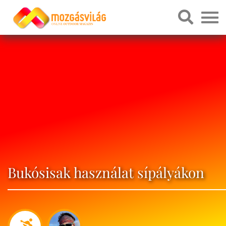
Bukósisak használat sípályákon