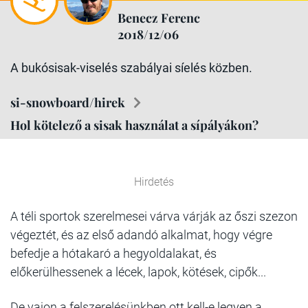
Benecz Ferenc
2018/12/06
A bukósisak-viselés szabályai síelés közben.
si-snowboard/hirek
Hol kötelező a sisak használat a sípályákon?
Hirdetés
A téli sportok szerelmesei várva várják az őszi szezon
végeztét, és az első adandó alkalmat, hogy végre
befedje a hótakaró a hegyoldalakat, és
előkerülhessenek a lécek, lapok, kötések, cipők...
De vajon a felszerelésünkben ott kell-e legyen a