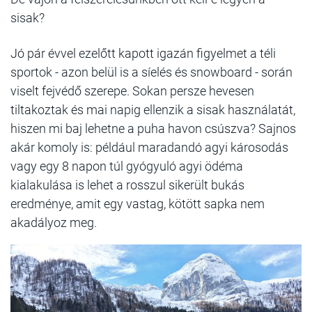
sisak?
Jó pár évvel ezelőtt kapott igazán figyelmet a téli
sportok - azon belül is a síelés és snowboard - során
viselt fejvédő szerepe. Sokan persze hevesen
tiltakoztak és mai napig ellenzik a sisak használatát,
hiszen mi baj lehetne a puha havon csúszva? Sajnos
akár komoly is: például maradandó agyi károsodás
vagy egy 8 napon túl gyógyuló agyi ödéma
kialakulása is lehet a rosszul sikerült bukás
eredménye, amit egy vastag, kötött sapka nem
akadályoz meg.