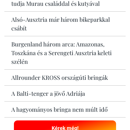
tudja Murau családdal és kutyával
Alsó-Ausztria már három bikeparkkal
csábít
Burgenland három arca: Amazonas,
Toszkána és a Serengeti Ausztria keleti
szélén
Allrounder KROSS országúti bringák
A Balti-tenger a jövő Adriája
A hagyományos bringa nem múlt idő
Kérek még!