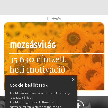
Hirdetés
35 630
címzett
heti motiváció
Ne maradj le!
×
Cookie beállítások
Az oldal sütiket használ a felhasználói élmény
fokozása céljából.
Az oldal böngészésével elfogadod az
adatvédelmi tájékoztató szerinti cookie