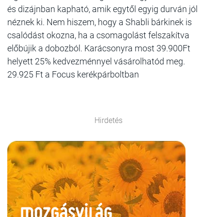
és dizájnban kapható, amik egytől egyig durván jól
néznek ki. Nem hiszem, hogy a Shabli bárkinek is
csalódást okozna, ha a csomagolást felszakítva
előbújik a dobozból. Karácsonyra most 39.900Ft
helyett 25% kedvezménnyel vásárolhatód meg.
29.925 Ft a Focus kerékpárboltban
Hirdetés