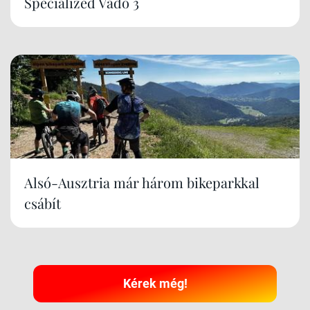
Specialized Vado 3
Alsó-Ausztria már három bikeparkkal
csábít
Kérek még!