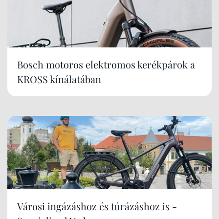
Bosch motoros elektromos kerékpárok a
KROSS kínálatában
Városi ingázáshoz és túrázáshoz is -