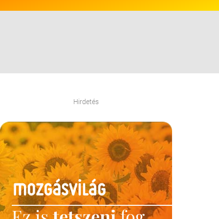
Hirdetés
Ez is
tetszeni
fog