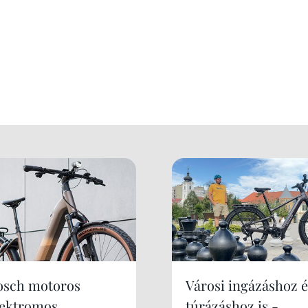
osch motoros
Városi ingázáshoz é
lektromos
túrázáshoz is -