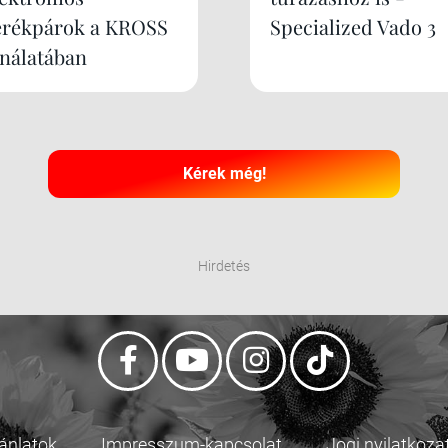
erékpárok a KROSS
Specialized Vado 3
ínálatában
Kérek még!
Hirdetés
jánlatok
Impresszum-kapcsolat
Jogi nyilatkoza