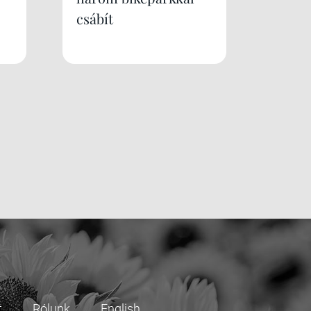
csábít
t
Rólunk
English