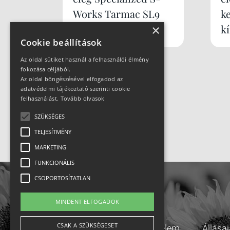
Works Tarmac SL9
k
×
k
Cookie beállítások
Az oldal sütiket használ a felhasználói élmény
fokozása céljából.
Az oldal böngészésével elfogadod az
adatvédelmi tájékoztató szerinti cookie
felhasználást.
Tovább olvasok
SZÜKSÉGES
TELJESÍTMÉNY
MARKETING
FUNKCIONÁLIS
CSOPORTOSÍTATLAN
MINDENT ELFOGADOK
CSAK A SZÜKSÉGESET
Adatvédelem
Állása