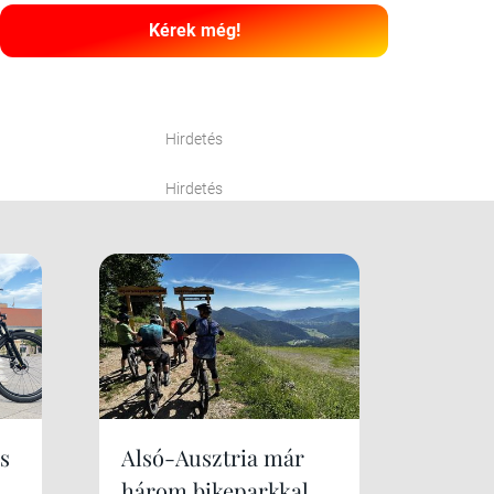
Kérek még!
Hirdetés
Hirdetés
s
Alsó-Ausztria már
három bikeparkkal