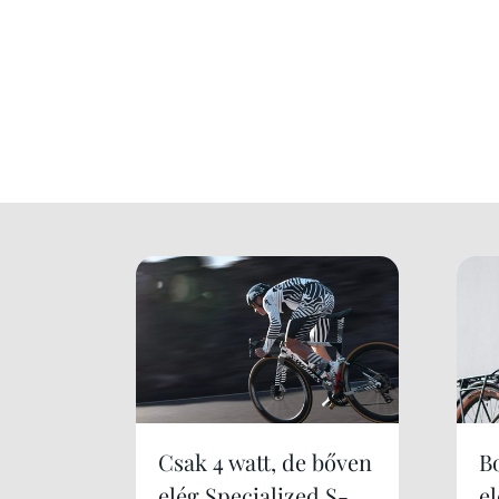
Csak 4 watt, de bőven
B
elég Specialized S-
e