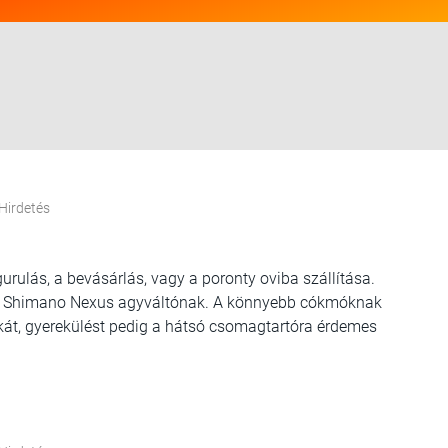
Hirdetés
rulás, a bevásárlás, vagy a poronty oviba szállítása.
tú Shimano Nexus agyváltónak. A könnyebb cókmóknak
skát, gyerekülést pedig a hátsó csomagtartóra érdemes