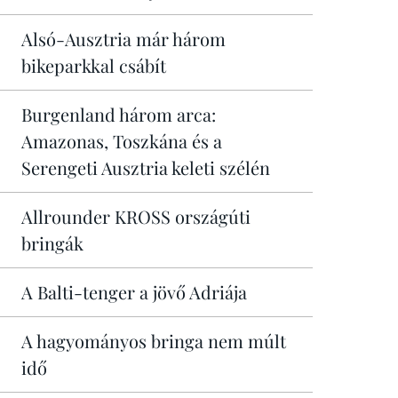
Alsó-Ausztria már három
bikeparkkal csábít
Burgenland három arca:
Amazonas, Toszkána és a
Serengeti Ausztria keleti szélén
Allrounder KROSS országúti
bringák
A Balti-tenger a jövő Adriája
A hagyományos bringa nem múlt
idő