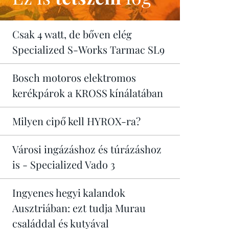
Csak 4 watt, de bőven elég
Specialized S-Works Tarmac SL9
Bosch motoros elektromos
kerékpárok a KROSS kínálatában
Milyen cipő kell HYROX-ra?
Városi ingázáshoz és túrázáshoz
is - Specialized Vado 3
Ingyenes hegyi kalandok
Ausztriában: ezt tudja Murau
családdal és kutyával