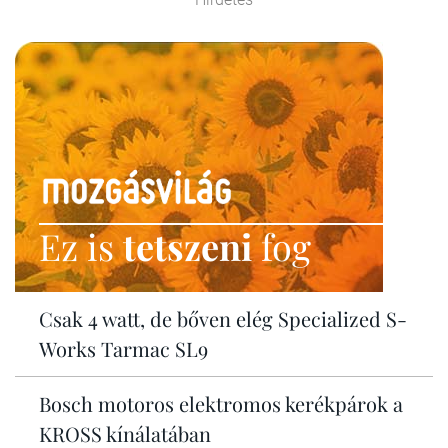
Ez is
tetszeni
fog
Csak 4 watt, de bőven elég Specialized S-
Works Tarmac SL9
Bosch motoros elektromos kerékpárok a
KROSS kínálatában