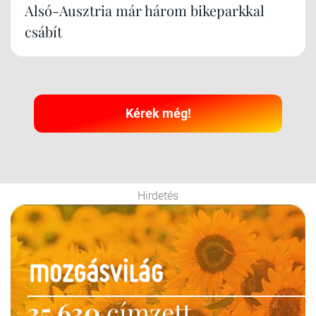
Alsó-Ausztria már három bikeparkkal
csábít
Kérek még!
Hirdetés
35 630
címzett