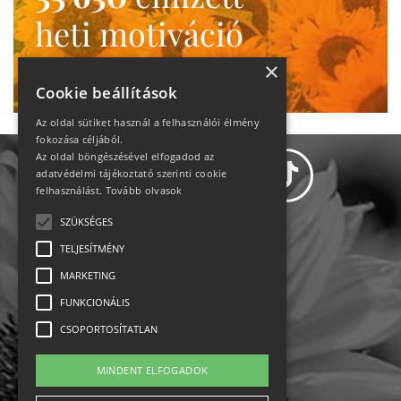
heti motiváció
Ne maradj le!
×
Cookie beállítások
Az oldal sütiket használ a felhasználói élmény
fokozása céljából.
Az oldal böngészésével elfogadod az
adatvédelmi tájékoztató szerinti cookie
felhasználást.
Tovább olvasok
SZÜKSÉGES
Adatvédelem
TELJESÍTMÉNY
MARKETING
Állásajánlatok
FUNKCIONÁLIS
Impresszum-kapcsolat
CSOPORTOSÍTATLAN
Jogi nyilatkozat
MINDENT ELFOGADOK