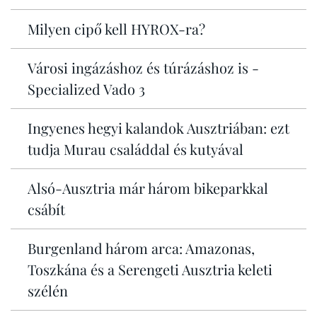
Milyen cipő kell HYROX-ra?
Városi ingázáshoz és túrázáshoz is -
Specialized Vado 3
Ingyenes hegyi kalandok Ausztriában: ezt
tudja Murau családdal és kutyával
Alsó-Ausztria már három bikeparkkal
csábít
Burgenland három arca: Amazonas,
Toszkána és a Serengeti Ausztria keleti
szélén