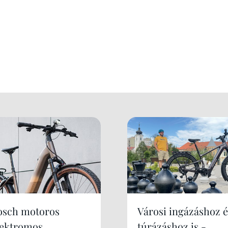
osch motoros
Városi ingázáshoz é
lektromos
túrázáshoz is -