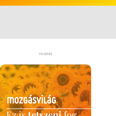
Hirdetés
Ez is
tetszeni
fog