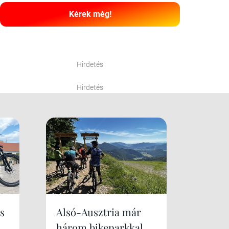
Kérek még!
Hirdetés
Hirdetés
s
Alsó-Ausztria már
három bikeparkkal