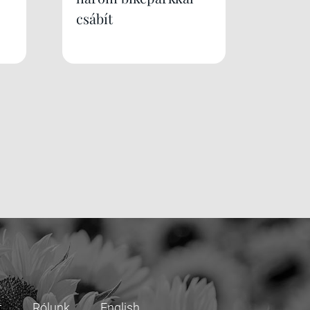
csábít
t
Rólunk
English