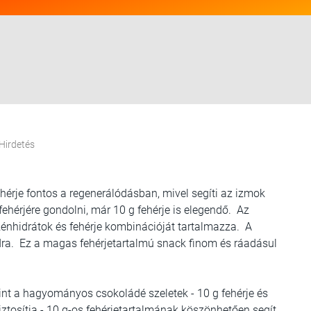
Hirdetés
hérje fontos a regenerálódásban, mivel segíti az izmok
ehérjére gondolni, már 10 g fehérje is elegendő. Az
zénhidrátok és fehérje kombinációját tartalmazza. A
dra. Ez a magas fehérjetartalmú snack finom és ráadásul
mint a hagyományos csokoládé szeletek - 10 g fehérje és
ztosítja - 10 g-os fehérjetartalmának köszönhetően segít