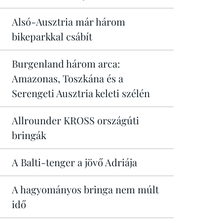
Alsó-Ausztria már három
bikeparkkal csábít
Burgenland három arca:
Amazonas, Toszkána és a
Serengeti Ausztria keleti szélén
Allrounder KROSS országúti
bringák
A Balti-tenger a jövő Adriája
A hagyományos bringa nem múlt
idő