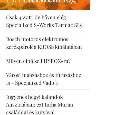
Csak 4 watt, de bőven elég
Specialized S-Works Tarmac SL9
Bosch motoros elektromos
kerékpárok a KROSS kínálatában
Milyen cipő kell HYROX-ra?
Városi ingázáshoz és túrázáshoz
is - Specialized Vado 3
Ingyenes hegyi kalandok
Ausztriában: ezt tudja Murau
családdal és kutyával