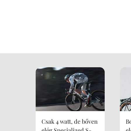
Csak 4 watt, de bőven
B
elég Specialized S-
e