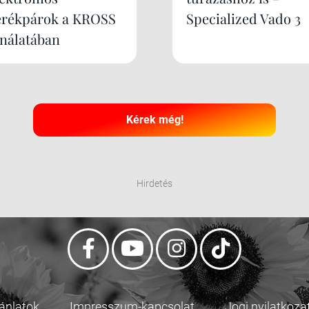
erékpárok a KROSS
Specialized Vado 3
ínálatában
Kérek még!
Hirdetés
jánlatok
Impresszum-kapcsolat
Jogi nyilatkoza