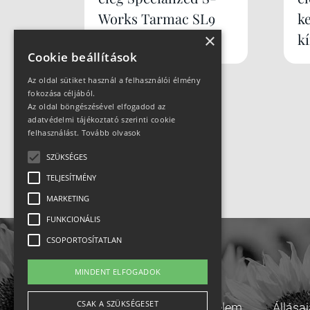
Works Tarmac SL9
k
×
k
Cookie beállítások
Az oldal sütiket használ a felhasználói élmény
fokozása céljából.
Az oldal böngészésével elfogadod az
adatvédelmi tájékoztató szerinti cookie
felhasználást.
Tovább olvasok
SZÜKSÉGES
TELJESÍTMÉNY
MARKETING
FUNKCIONÁLIS
CSOPORTOSÍTATLAN
MINDENT ELFOGADOK
CSAK A SZÜKSÉGESET
Adatvédelem
Állása