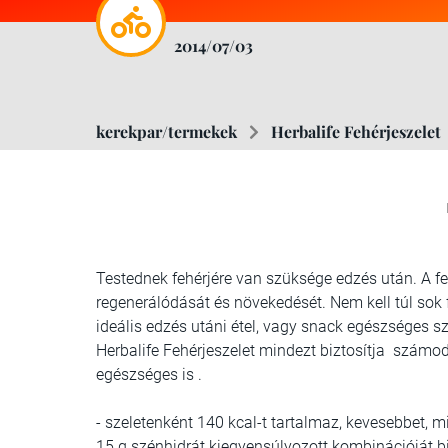
2014/07/03
kerekpar/termekek
Herbalife Fehérjeszelet
Testednek fehérjére van szüksége edzés után. A fe
regenerálódását és növekedését. Nem kell túl sok f
ideális edzés utáni étel, vagy snack egészséges s
Herbalife Fehérjeszelet mindezt biztosítja számo
egészséges is .
- szeletenként 140 kcal-t tartalmaz, kevesebbet, 
15 g szénhidrát kiegyensúlyozott kombinációját bi