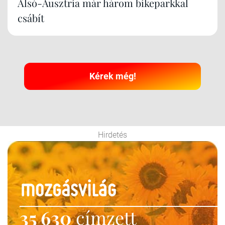
Alsó-Ausztria már három bikeparkkal
csábít
Kérek még!
Hirdetés
35 630
címzett