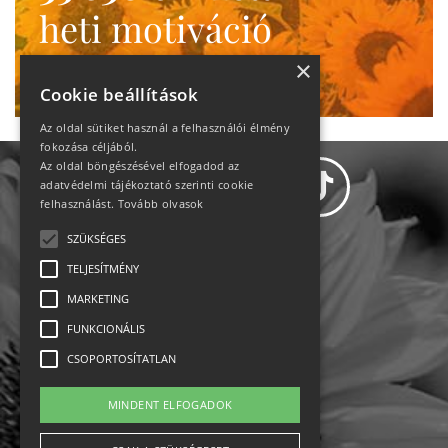
heti motiváció
Ne maradj le!
×
Cookie beállítások
Az oldal sütiket használ a felhasználói élmény
fokozása céljából.
Az oldal böngészésével elfogadod az
adatvédelmi tájékoztató szerinti cookie
felhasználást.
Tovább olvasok
SZÜKSÉGES
Adatvédelem
TELJESÍTMÉNY
MARKETING
Állásajánlatok
FUNKCIONÁLIS
Impresszum-kapcsolat
CSOPORTOSÍTATLAN
Jogi nyilatkozat
MINDENT ELFOGADOK