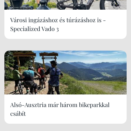
Városi ingázáshoz és túrázáshoz is -
Specialized Vado 3
Alsó-Ausztria már három bikeparkkal
csábít