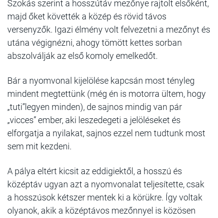
Szokás szerint a hosszútáv mezőnye rajtolt elsőként,
majd őket követték a közép és rövid távos
versenyzők. Igazi élmény volt felvezetni a mezőnyt és
utána végignézni, ahogy tömött kettes sorban
abszolválják az első komoly emelkedőt.
Bár a nyomvonal kijelölése kapcsán most tényleg
mindent megtettünk (még én is motorra ültem, hogy
„tuti”legyen minden), de sajnos mindig van pár
„vicces” ember, aki leszedegeti a jelöléseket és
elforgatja a nyilakat, sajnos ezzel nem tudtunk most
sem mit kezdeni.
A pálya eltért kicsit az eddigiektől, a hosszú és
középtáv ugyan azt a nyomvonalat teljesítette, csak
a hosszúsok kétszer mentek ki a körükre. Így voltak
olyanok, akik a középtávos mezőnnyel is közösen