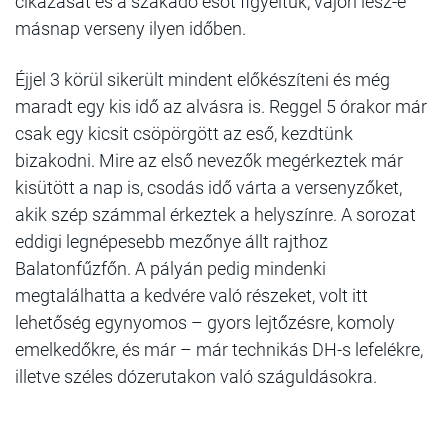
cikázását és a szakadó esőt figyeltük, vajon lesz-e
másnap verseny ilyen időben.
Éjjel 3 körül sikerült mindent előkészíteni és még
maradt egy kis idő az alvásra is. Reggel 5 órakor már
csak egy kicsit csöpörgött az eső, kezdtünk
bizakodni. Mire az első nevezők megérkeztek már
kisütött a nap is, csodás idő várta a versenyzőket,
akik szép számmal érkeztek a helyszínre. A sorozat
eddigi legnépesebb mezőnye állt rajthoz
Balatonfűzfőn. A pályán pedig mindenki
megtalálhatta a kedvére való részeket, volt itt
lehetőség egynyomos – gyors lejtőzésre, komoly
emelkedőkre, és már – már technikás DH-s lefelékre,
illetve széles dózerutakon való száguldásokra.