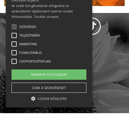
fokozása céljából.
Az oldal böngészésével elfogadod az
adatvédelmi tájékoztató szerinti cookie
felhasználást.
Tovább olvasok
SZÜKSÉGES
TELJESÍTMÉNY
MARKETING
Adatvédelem
FUNKCIONÁLIS
CSOPORTOSÍTATLAN
Állásajánlatok
MINDENT ELFOGADOK
Impresszum-kapcsolat
CSAK A SZÜKSÉGESET
Jogi nyilatkozat
COOKIE RÉSZLETEK
Rólunk
English
Szükséges
Teljesítmény
Marketing
Funkcionális
Csoportosítatlan