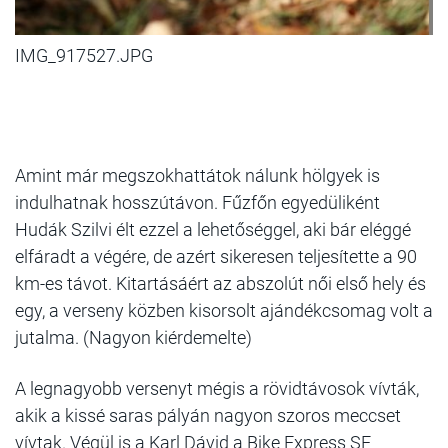
IMG_917527.JPG
Amint már megszokhattátok nálunk hölgyek is
indulhatnak hosszútávon. Fűzfőn egyedüliként
Hudák Szilvi élt ezzel a lehetőséggel, aki bár eléggé
elfáradt a végére, de azért sikeresen teljesítette a 90
km-es távot. Kitartásáért az abszolút női első hely és
egy, a verseny közben kisorsolt ajándékcsomag volt a
jutalma. (Nagyon kiérdemelte)
A legnagyobb versenyt mégis a rövidtávosok vívták,
akik a kissé saras pályán nagyon szoros meccset
vívtak. Végül is a Karl Dávid a Bike Express SE