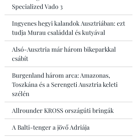
Specialized Vado 3
Ingyenes hegyi kalandok Ausztriában: ezt
tudja Murau családdal és kutyával
Alsó-Ausztria már három bikeparkkal
csábít
Burgenland három arca: Amazonas,
Toszkána és a Serengeti Ausztria keleti
szélén
Allrounder KROSS országúti bringák
A Balti-tenger a jövő Adriája