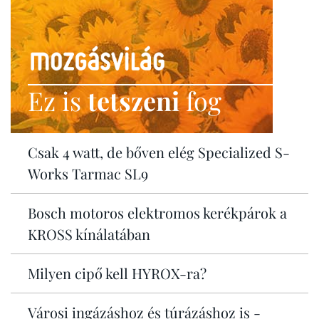
Ez is
tetszeni
fog
Csak 4 watt, de bőven elég Specialized S-
Works Tarmac SL9
Bosch motoros elektromos kerékpárok a
KROSS kínálatában
Milyen cipő kell HYROX-ra?
Városi ingázáshoz és túrázáshoz is -