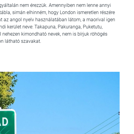
t egyáltalán nem érezzük. Amennyiben nem lenne annyi
tábla, simán elhinném, hogy London ismeretlen részére
t az angol nyelv használatában látom, a maorival igen
ndi kerület neve: Takapuna, Pakuranga, Puketutu,
l nehezen kimondható nevek, nem is bírjuk röhögés
on látható szavakat.