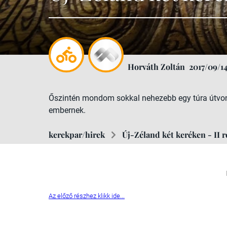
Horváth Zoltán
2017/09/1
Őszintén mondom sokkal nehezebb egy túra útvona
embernek.
kerekpar/hirek
Új-Zéland két keréken - II r
Az előző részhez klikk ide...