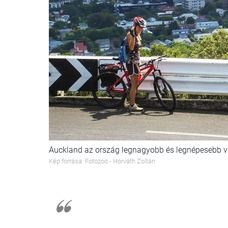
Auckland az ország legnagyobb és legnépesebb v
Kép forrása: Fotozoo - Horváth Zoltán