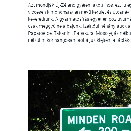
Azt mondják Új-Zéland gyéren lakott, nos, ezt it
viccesen kimondhatatlan nevű kerület és utcanév 
keveredtünk. A gyarmatosítás egyetlen pozitívumá
csak meggyűlne a bajunk. Ízelítőül néhány auckla
Papatoetoe, Takanini, Papakura. Mosolygás nélkü
nélkül mikor hangosan próbáljuk kiejteni a táblák