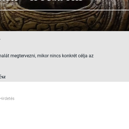
4
lát megtervezni, mikor nincs konkrét célja az
ész
Hirdetés