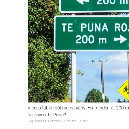
Vicces táblákból nincs hiány. Ha minden út 200 mé
bizonyos Te Puna?
Kép forrása: Fotozoo - Horváth Zoltán