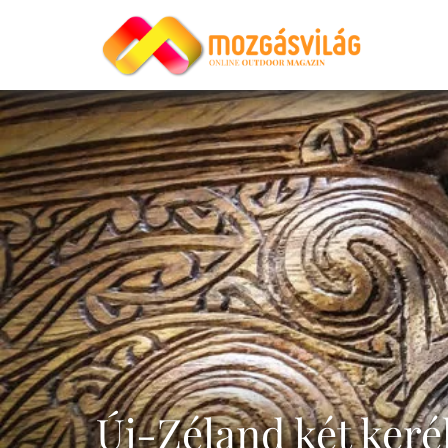
Új-Zéland két kerék