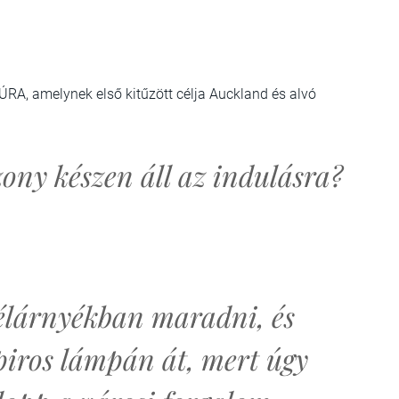
ÚRA, amelynek első kitűzött célja Auckland és alvó
ony készen áll az indulásra?
zélárnyékban maradni, és
 piros lámpán át, mert úgy