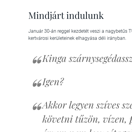
Mindjárt indulunk
Január 30-án reggel kezdetét veszi a nagybetűs T
kertvárosi kerületeinek elhagyása déli irányban.
Kinga szárnysegédassz
Igen?
Akkor legyen szíves s
követni tűzön, vízen,