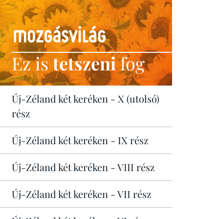
Ez is
tetszeni
fog
Új-Zéland két keréken - X (utolsó)
rész
Új-Zéland két keréken - IX rész
Új-Zéland két keréken - VIII rész
Új-Zéland két keréken - VII rész