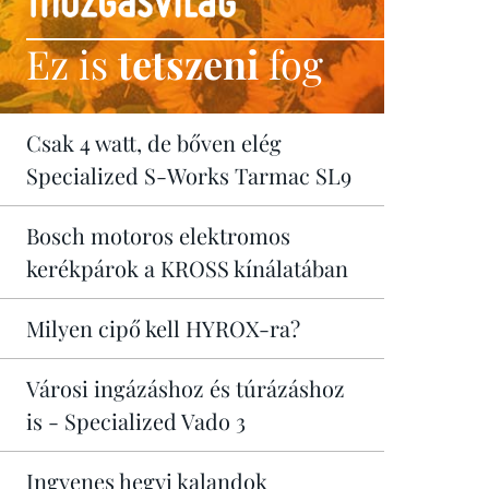
Ez is
tetszeni
fog
Csak 4 watt, de bőven elég
Specialized S-Works Tarmac SL9
Bosch motoros elektromos
kerékpárok a KROSS kínálatában
Milyen cipő kell HYROX-ra?
Városi ingázáshoz és túrázáshoz
is - Specialized Vado 3
Ingyenes hegyi kalandok