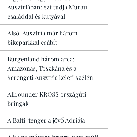
Ausztriában: ezt tudja Murau
családdal és kutyával
Alsó-Ausztria már három
bikeparkkal csábít
Burgenland három arca:
Amazonas, Toszkána és a
Serengeti Ausztria keleti szélén
Allrounder KROSS országúti
bringák
A Balti-tenger a jövő Adriája
A hagyományos bringa nem múlt