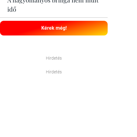
idő
Kérek még!
Hirdetés
Hirdetés