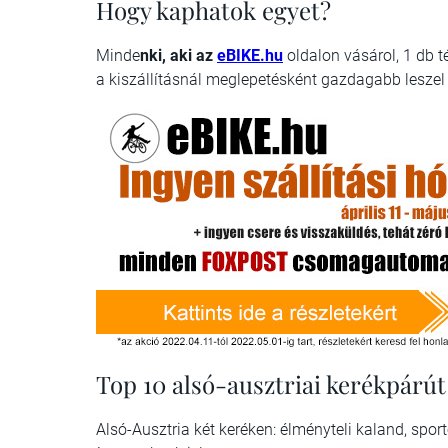
Hogy kaphatok egyet?
Minde
nki, aki
az
eBIKE.hu
oldalon vásárol, 1 db t
a kiszállításnál meglepetésként gazdagabb leszel 
Top 10 alsó-ausztriai kerékpárút
Alsó-Ausztria két keréken: élményteli kaland, sp