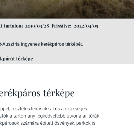
t tartalom
2019/03/28
Frissítve:
2022/04/05
-Ausztria ingyenes kerékpáros térképét.
ékpárút térképe
kerékpáros térképe
pel, részletes leírásokkal és a szükséges
atók a tartomány legkedveltebb útvonalai, túrák
kpárosok számára épített ösvények, parkok is.