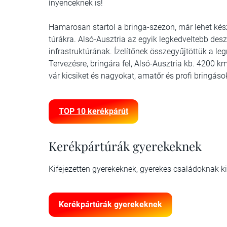
ínyenceknek is!
Hamarosan startol a bringa-szezon, már lehet ké
túrákra. Alsó-Ausztria az egyik legkedveltebb des
infrastruktúrának. Ízelítőnek összegyűjtöttük a l
Tervezésre, bringára fel, Alsó-Ausztria kb. 4200 
vár kicsiket és nagyokat, amatőr és profi bringáso
TOP 10 kerékpárút
Kerékpártúrák gyerekeknek
Kifejezetten gyerekeknek, gyerekes családoknak kif
Kerékpártúrák gyerekeknek