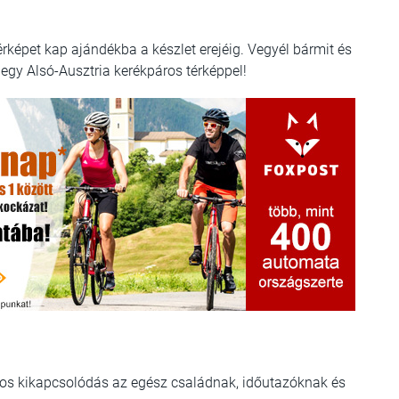
érképet kap ajándékba a készlet erejéig. Vegyél bármit és
egy Alsó-Ausztria kerékpáros térképpel!
ortos kikapcsolódás az egész családnak, időutazóknak és