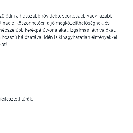
szülődni a hosszabb-rövidebb, sportosabb vagy lazább
ztináció, köszönhetően a jó megközelíthetőségnek, és
egnépszerűbb kerékpárútvonalakat, izgalmas látnivalókat.
km hosszú hálózatával idén is kihagyhatatlan élményekkel
kat!
ejlesztett túrák.