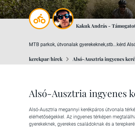
Kakuk András - Támogatot
MTB parkok, útvonalak gyerekeknek,stb...kérd Alsó
kerekpar/hirek
Alsó-Ausztria ingyenes ker
Alsó-Ausztria ingyenes 
Alsó-Ausztria megannyi kerékpáros útvonala térkép
elérhetőségekkel. Az ingyenes térképen megtalálh
gyerekeknek, gyerekes családoknak és a terepkeré