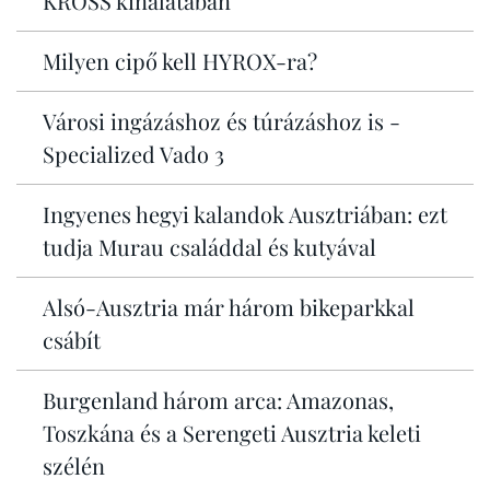
KROSS kínálatában
Milyen cipő kell HYROX-ra?
Városi ingázáshoz és túrázáshoz is -
Specialized Vado 3
Ingyenes hegyi kalandok Ausztriában: ezt
tudja Murau családdal és kutyával
Alsó-Ausztria már három bikeparkkal
csábít
Burgenland három arca: Amazonas,
Toszkána és a Serengeti Ausztria keleti
szélén