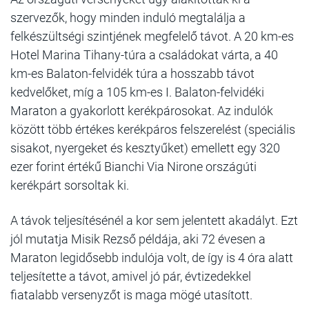
szervezők, hogy minden induló megtalálja a
felkészültségi szintjének megfelelő távot. A 20 km-es
Hotel Marina Tihany-túra a családokat várta, a 40
km-es Balaton-felvidék túra a hosszabb távot
kedvelőket, míg a 105 km-es I. Balaton-felvidéki
Maraton a gyakorlott kerékpárosokat. Az indulók
között több értékes kerékpáros felszerelést (speciális
sisakot, nyergeket és kesztyűket) emellett egy 320
ezer forint értékű Bianchi Via Nirone országúti
kerékpárt sorsoltak ki.
A távok teljesítésénél a kor sem jelentett akadályt. Ezt
jól mutatja Misik Rezső példája, aki 72 évesen a
Maraton legidősebb indulója volt, de így is 4 óra alatt
teljesítette a távot, amivel jó pár, évtizedekkel
fiatalabb versenyzőt is maga mögé utasított.