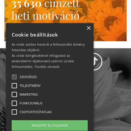
35 630
címzett
heti motiváció
Ne maradj le!
×
Cookie beállítások
Az oldal sütiket használ a felhasználói élmény
fokozása céljából.
Az oldal böngészésével elfogadod az
adatvédelmi tájékoztató szerinti cookie
felhasználást.
Tovább olvasok
SZÜKSÉGES
Adatvédelem
TELJESÍTMÉNY
MARKETING
Állásajánlatok
FUNKCIONÁLIS
Impresszum-kapcsolat
CSOPORTOSÍTATLAN
Jogi nyilatkozat
MINDENT ELFOGADOK