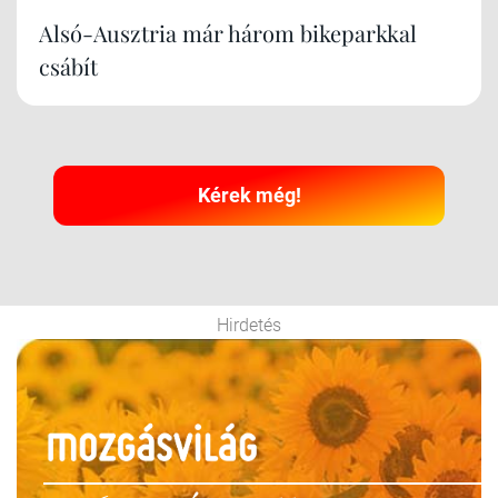
Alsó-Ausztria már három bikeparkkal
csábít
Kérek még!
Hirdetés