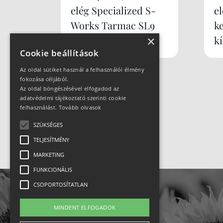
elég Specialized S-
e
Works Tarmac SL9
k
×
k
Cookie beállítások
Az oldal sütiket használ a felhasználói élmény
fokozása céljából.
Az oldal böngészésével elfogadod az
adatvédelmi tájékoztató szerinti cookie
felhasználást.
Tovább olvasok
SZÜKSÉGES
TELJESÍTMÉNY
MARKETING
FUNKCIONÁLIS
CSOPORTOSÍTATLAN
MINDENT ELFOGADOK