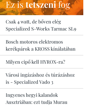
Ez is
tetszeni
fog
Csak 4 watt, de bőven elég
Specialized S-Works Tarmac SL9
Bosch motoros elektromos
kerékpárok a KROSS kínálatában
Milyen cipő kell HYROX-ra?
Városi ingázáshoz és túrázáshoz
is - Specialized Vado 3
Ingyenes hegyi kalandok
Ausztriában: ezt tudja Murau