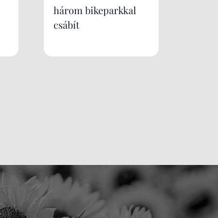
három bikeparkkal
csábít