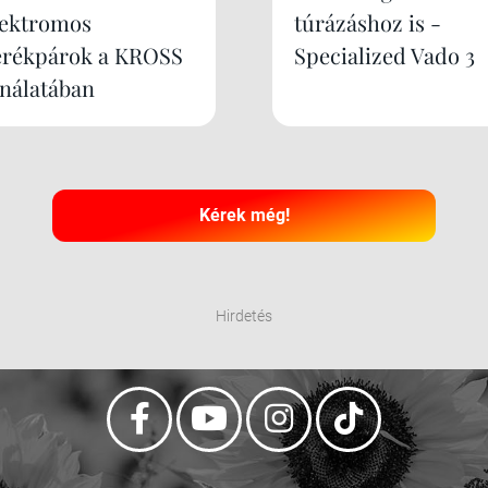
lektromos
túrázáshoz is -
erékpárok a KROSS
Specialized Vado 3
ínálatában
Kérek még!
Hirdetés