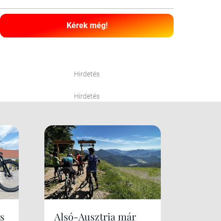
Kérek még!
Hirdetés
Hirdetés
s
Alsó-Ausztria már