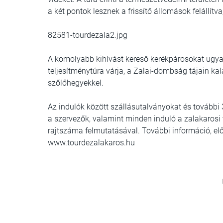
a két pontok lesznek a frissítő állomások felállítva,
82581-tourdezala2.jpg
A komolyabb kihívást kereső kerékpárosokat ugy
teljesítménytúra várja, a Zalai-dombság tájain k
szőlőhegyekkel.
Az indulók között szállásutalványokat és további
a szervezők, valamint minden induló a zalakarosi 
rajtszáma felmutatásával. További információ, e
www.tourdezalakaros.hu