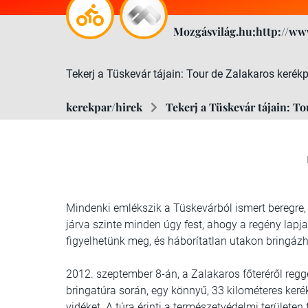
Mozgásvilág.hu;http://ww
Tekerj a Tüskevár tájain: Tour de Zalakaros kerék
kerekpar/hirek
Tekerj a Tüskevár tájain: T
Mindenki emlékszik a Tüskevárból ismert beregre,
járva szinte minden úgy fest, ahogy a regény lapja
figyelhetünk meg, és háborítatlan utakon bringázh
2012. szeptember 8-án, a Zalakaros főteréről regg
bringatúra során, egy könnyű, 33 kilométeres kerék
vidéket. A túra érinti a természetvédelmi területen