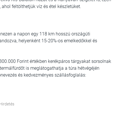
 ahol feltölthetjük víz és étel készletüket.
anezen a napon egy 118 km hosszú országúti
alandozva, helyenként 15-20%-os emelkedőkkel és
 300.000 Forint értékben kerékpáros tárgyakat sorsolnak
termálfürdőt is meglátogathatja a túra hétvégéjén
lőnevezés és kedvezményes szállásfoglalás:
Hirdetés