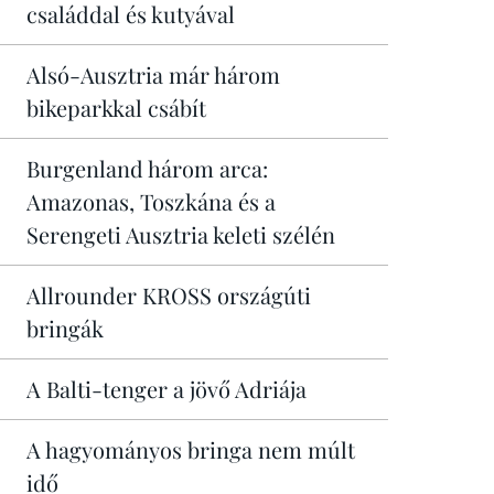
családdal és kutyával
Alsó-Ausztria már három
bikeparkkal csábít
Burgenland három arca:
Amazonas, Toszkána és a
Serengeti Ausztria keleti szélén
Allrounder KROSS országúti
bringák
A Balti-tenger a jövő Adriája
A hagyományos bringa nem múlt
idő