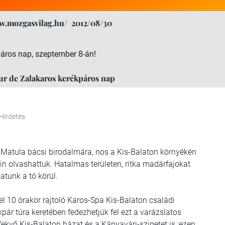
w.mozgasvilag.hu/
2012/08/30
páros nap, szeptember 8-án!
our de Zalakaros kerékpáros nap
Hirdetés
 Matula bácsi birodalmára, nos a Kis-Balaton környékén
in olvashattuk. Hatalmas területen, ritka madárfajokat
atunk a tó körül.
el 10 órakor rajtoló Karos-Spa Kis-Balaton családi
pár túra keretében fedezhetjük fel ezt a varázslatos
 fekvő Kis-Balaton házat és a Kányavári-szigetet is, ezen