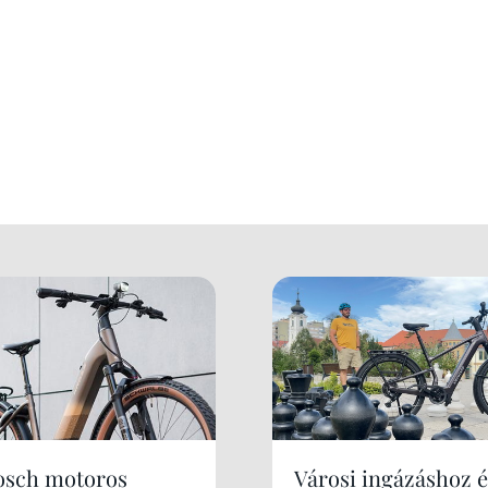
osch motoros
Városi ingázáshoz é