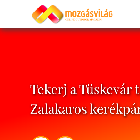
Tekerj a Tüskevár t
Zalakaros kerékpá