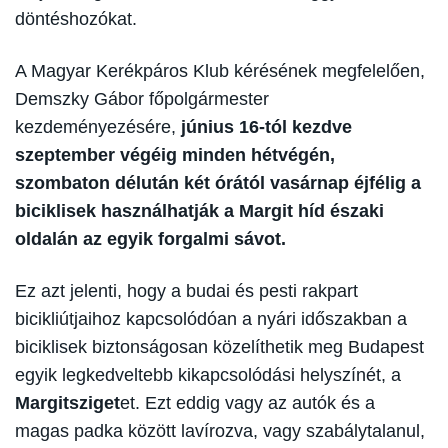
döntéshozókat.
A Magyar Kerékpáros Klub kérésének megfelelően,
Demszky Gábor főpolgármester
kezdeményezésére,
június 16-tól kezdve
szeptember végéig minden hétvégén,
szombaton délután két órától vasárnap éjfélig a
biciklisek használhatják a Margit híd északi
oldalán az egyik forgalmi sávot.
Ez azt jelenti, hogy a budai és pesti rakpart
bicikliútjaihoz kapcsolódóan a nyári időszakban a
biciklisek biztonságosan közelíthetik meg Budapest
egyik legkedveltebb kikapcsolódási helyszínét, a
Margitsziget
et. Ezt eddig vagy az autók és a
magas padka között lavírozva, vagy szabálytalanul,