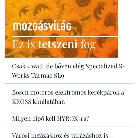
Ez is
tetszeni
fog
Csak 4 watt, de bőven elég Specialized S-
Works Tarmac SL9
Bosch motoros elektromos kerékpárok a
KROSS kínálatában
Milyen cipő kell HYROX-ra?
Városi ingázáshoz és túrázáshoz is -