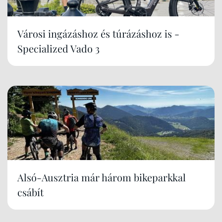
Városi ingázáshoz és túrázáshoz is -
Specialized Vado 3
Alsó-Ausztria már három bikeparkkal
csábít