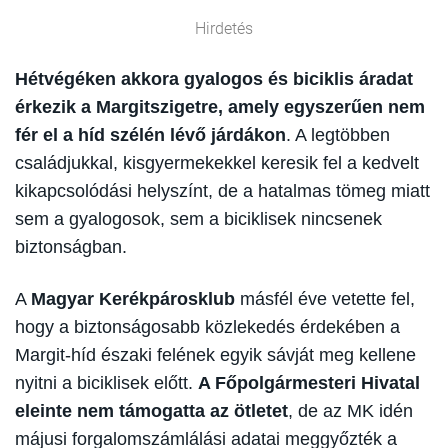
Hirdetés
Hétvégéken akkora gyalogos és biciklis áradat
érkezik a Margitszigetre, amely egyszerűen nem
fér el a híd szélén lévő járdákon
. A legtöbben
családjukkal, kisgyermekekkel keresik fel a kedvelt
kikapcsolódási helyszínt, de a hatalmas tömeg miatt
sem a gyalogosok, sem a biciklisek nincsenek
biztonságban.
A
Magyar Kerékpárosklub
másfél éve vetette fel,
hogy a biztonságosabb közlekedés érdekében a
Margit-híd északi felének egyik sávját meg kellene
nyitni a biciklisek előtt.
A Főpolgármesteri Hivatal
eleinte nem támogatta az ötletet
, de az MK idén
májusi forgalomszámlálási adatai meggyőzték a