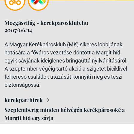
Mozgásvilág - kerekparosklub.hu
2007/06/14
A Magyar Kerékpárosklub (MK) sikeres lobbijának
hatására a főváros vezetése döntött a Margit-híd
egyik sávjának ideiglenes bringaúttá nyilvánításáról.
A szeptember végéig tartó akció a szigetet biciklivel
felkereső családok utazását könnyíti meg és teszi
biztonságossá.
kerekpar/hirek
Szeptemberig minden hétvégén kerékpárosoké a
Margit híd egy sávja