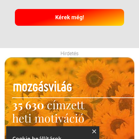
Kérek még!
Hirdetés
35 630
címzett
heti motiváció
Ne maradj le!
×
Cookie beállítások