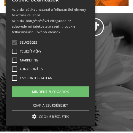
Az oldal sütiket használ a felhasználói élmény
fokozása céljából.
Az oldal böngészésével elfogadod az
adatvédelmi tájékoztató szerinti cookie
felhasználást.
Tovább olvasok
SZÜKSÉGES
Adatvédelem
TELJESÍTMÉNY
MARKETING
Állásajánlatok
FUNKCIONÁLIS
Impresszum-kapcsolat
CSOPORTOSÍTATLAN
Jogi nyilatkozat
MINDENT ELFOGADOK
Rólunk
CSAK A SZÜKSÉGESET
COOKIE RÉSZLETEK
English