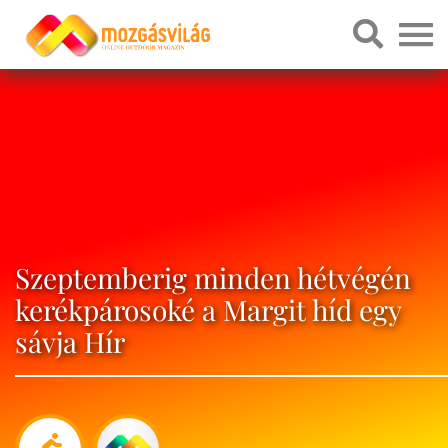
Szeptemberig minden hétvégén
kerékpárosoké a Margit híd egy
sávja Hír