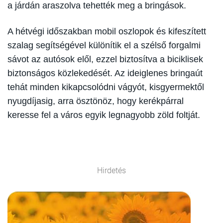
a járdán araszolva tehették meg a bringások.
A hétvégi időszakban mobil oszlopok és kifeszített
szalag segítségével különítik el a szélső forgalmi
sávot az autósok elől, ezzel biztosítva a biciklisek
biztonságos közlekedését. Az ideiglenes bringaút
tehát minden kikapcsolódni vágyót, kisgyermektől
nyugdíjasig, arra ösztönöz, hogy kerékpárral
keresse fel a város egyik legnagyobb zöld foltját.
Hirdetés