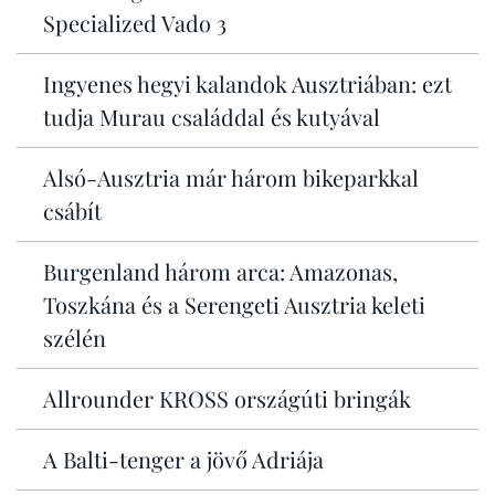
Specialized Vado 3
Ingyenes hegyi kalandok Ausztriában: ezt
tudja Murau családdal és kutyával
Alsó-Ausztria már három bikeparkkal
csábít
Burgenland három arca: Amazonas,
Toszkána és a Serengeti Ausztria keleti
szélén
Allrounder KROSS országúti bringák
A Balti-tenger a jövő Adriája