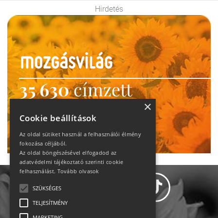
Hirdetés
35 630
címzett
heti motiváció
×
Cookie beállítások
Ne maradj le!
Az oldal sütiket használ a felhasználói élmény
fokozása céljából.
Az oldal böngészésével elfogadod az
adatvédelmi tájékoztató szerinti cookie
felhasználást.
Tovább olvasok
SZÜKSÉGES
TELJESÍTMÉNY
MARKETING