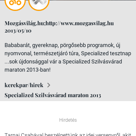
Mozgásvilág.hu;http://www.mozgasvilag.hu
2013/05/10
Bababarát, gyereknap, pörgősebb programok, új
nyomvonal, természetjáró túra, Specialized tesztnap
...sok újdonsággal vár a Specialized Szilvásvárad
maraton 2013-ban!
kerekpar/hirek
Specialized Szilvásvárad maraton 2013
Hirdetés
Tarnai Csabával
beszélgettünk az idei versenyről, akit