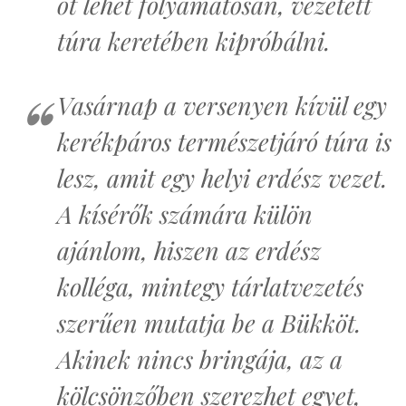
ot lehet folyamatosan, vezetett
túra keretében kipróbálni.
Vasárnap a versenyen kívül egy
kerékpáros természetjáró túra is
lesz, amit egy helyi erdész vezet.
A kísérők számára külön
ajánlom, hiszen az erdész
kolléga, mintegy tárlatvezetés
szerűen mutatja be a Bükköt.
Akinek nincs bringája, az a
kölcsönzőben szerezhet egyet,