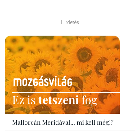
Hirdetés
Ez is
tetszeni
fog
Mallorcán Meridával... mi kell még!?