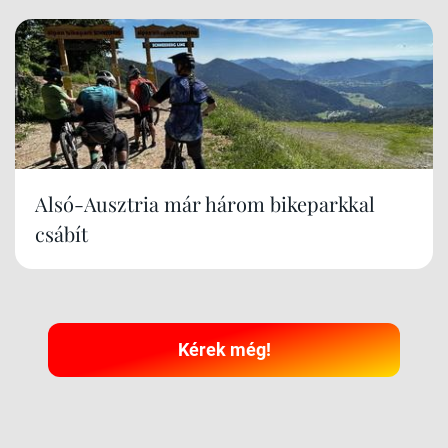
Alsó-Ausztria már három bikeparkkal
csábít
Kérek még!