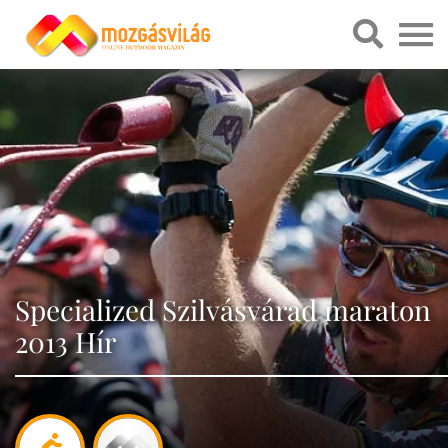
Specialized Szilvásvárad maraton
2013 Hír