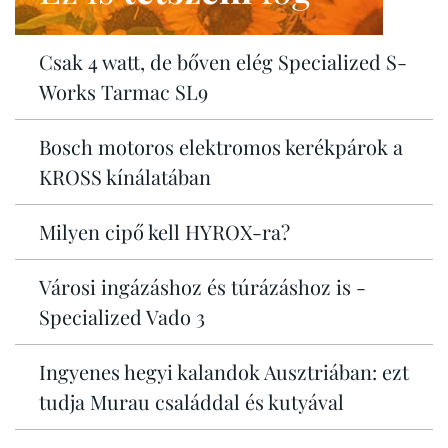
Csak 4 watt, de bőven elég Specialized S-
Works Tarmac SL9
Bosch motoros elektromos kerékpárok a
KROSS kínálatában
Milyen cipő kell HYROX-ra?
Városi ingázáshoz és túrázáshoz is -
Specialized Vado 3
Ingyenes hegyi kalandok Ausztriában: ezt
tudja Murau családdal és kutyával