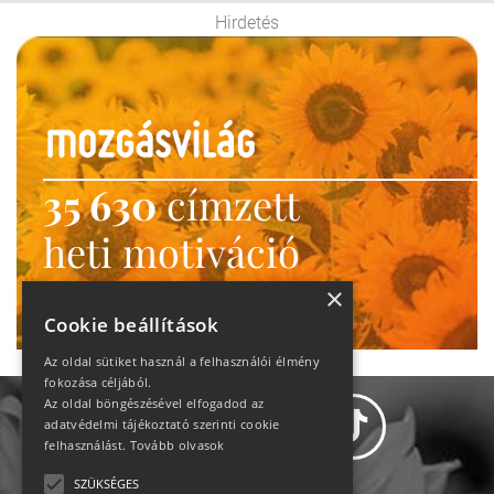
Hirdetés
35 630
címzett
heti motiváció
Ne maradj le!
×
Cookie beállítások
Az oldal sütiket használ a felhasználói élmény
fokozása céljából.
Az oldal böngészésével elfogadod az
adatvédelmi tájékoztató szerinti cookie
felhasználást.
Tovább olvasok
SZÜKSÉGES