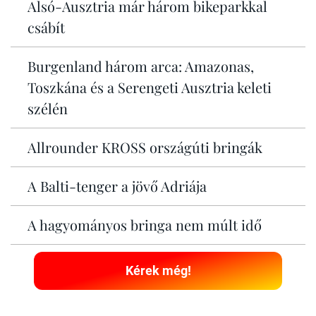
Alsó-Ausztria már három bikeparkkal
csábít
Burgenland három arca: Amazonas,
Toszkána és a Serengeti Ausztria keleti
szélén
Allrounder KROSS országúti bringák
A Balti-tenger a jövő Adriája
A hagyományos bringa nem múlt idő
Kérek még!