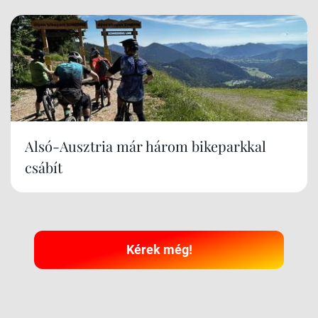
Alsó-Ausztria már három bikeparkkal
csábít
Kérek még!