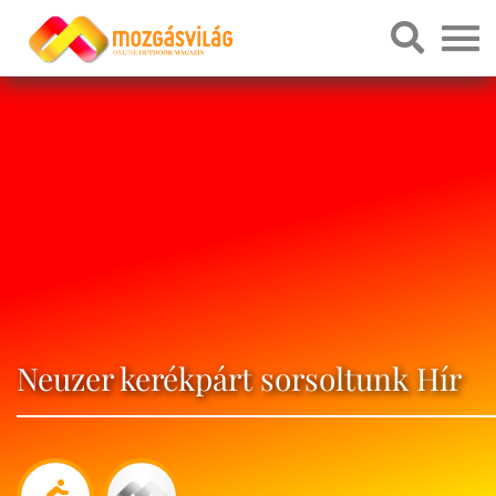
Neuzer kerékpárt sorsoltunk Hír