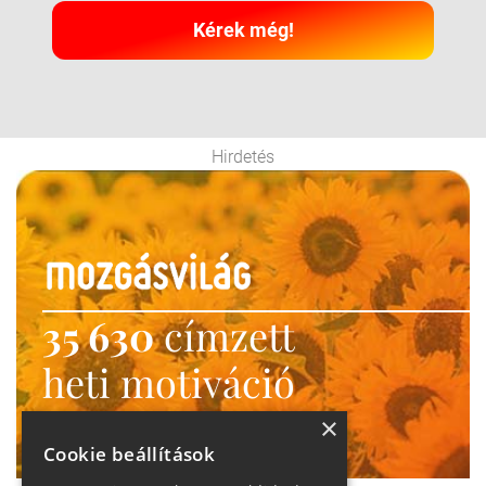
Kérek még!
Hirdetés
35 630
címzett
heti motiváció
Ne maradj le!
×
Cookie beállítások