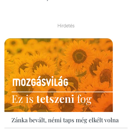
Hirdetés
Ez is
tetszeni
fog
Zánka bevált, némi taps még elkélt volna