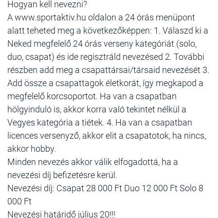
Hogyan kell nevezni?
A www.sportaktiv.hu oldalon a 24 órás menüpont
alatt teheted meg a következőképpen: 1. Válaszd ki a
Neked megfelelő 24 órás verseny kategóriát (solo,
duo, csapat) és ide regisztráld nevezésed 2. További
részben add meg a csapattársai/társaid nevezését 3.
Add össze a csapattagok életkorát, így megkapod a
megfelelő korcsoportot. Ha van a csapatban
hölgyinduló is, akkor korra való tekintet nélkül a
Vegyes kategória a tiétek. 4. Ha van a csapatban
licences versenyző, akkor elit a csapatotok, ha nincs,
akkor hobby.
Minden nevezés akkor válik elfogadottá, ha a
nevezési díj befizetésre kerül.
Nevezési díj: Csapat 28 000 Ft Duo 12 000 Ft Solo 8
000 Ft
Nevezési határidő július 20!!!