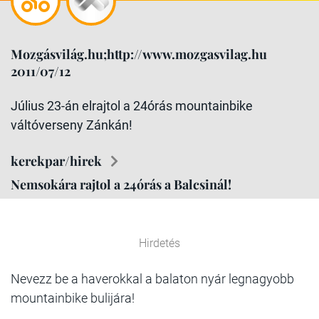
Mozgásvilág.hu;http://www.mozgasvilag.hu
2011/07/12
Július 23-án elrajtol a 24órás mountainbike
váltóverseny Zánkán!
kerekpar/hirek
Nemsokára rajtol a 24órás a Balcsinál!
Hirdetés
Nevezz be a haverokkal a balaton nyár legnagyobb
mountainbike bulijára!