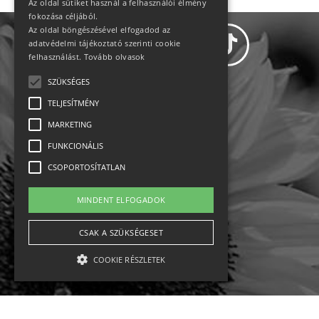
Az oldal sütiket használ a felhasználói élmény
fokozása céljából.
Az oldal böngészésével elfogadod az
adatvédelmi tájékoztató szerinti cookie
felhasználást.
Tovább olvasok
SZÜKSÉGES
Adatvédelem
TELJESÍTMÉNY
MARKETING
Állásajánlatok
FUNKCIONÁLIS
Impresszum-kapcsolat
CSOPORTOSÍTATLAN
Jogi nyilatkozat
MINDENT ELFOGADOK
Rólunk
CSAK A SZÜKSÉGESET
COOKIE RÉSZLETEK
English
Ebike
Osztrák sípályák
Magyar sípályák
Szükséges
Teljesítmény
Marketing