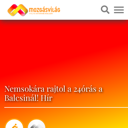
Nemsokára rajtol a 24órás a
Balcsinál! Hír