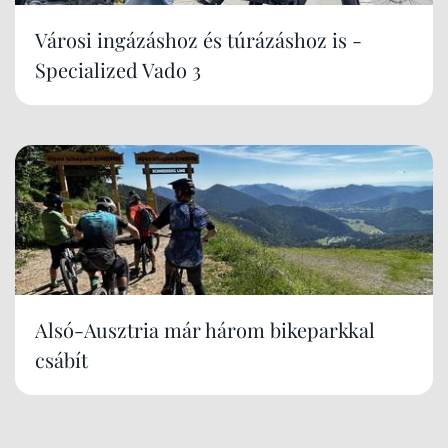
Városi ingázáshoz és túrázáshoz is -
Specialized Vado 3
Alsó-Ausztria már három bikeparkkal
csábít