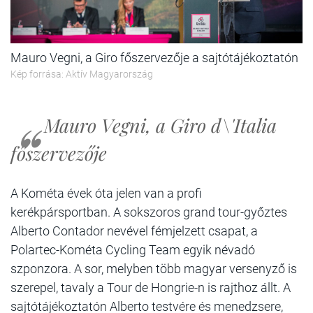
Mauro Vegni, a Giro főszervezője a sajtótájékoztatón
Kép forrása: Aktív Magyarország
Mauro Vegni, a Giro d\'Italia
főszervezője
A Kométa évek óta jelen van a profi
kerékpársportban. A sokszoros grand tour-győztes
Alberto Contador nevével fémjelzett csapat, a
Polartec-Kométa Cycling Team egyik névadó
szponzora. A sor, melyben több magyar versenyző is
szerepel, tavaly a Tour de Hongrie-n is rajthoz állt. A
sajtótájékoztatón Alberto testvére és menedzsere,