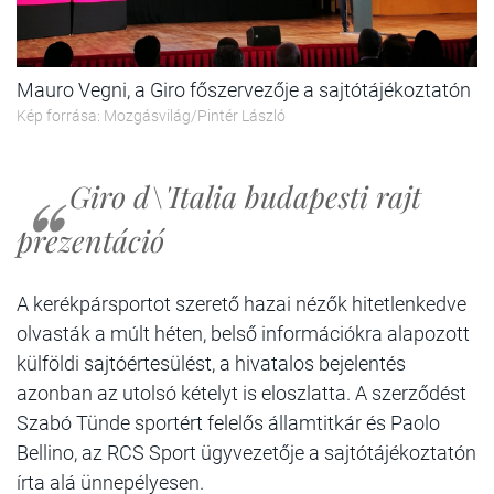
Mauro Vegni, a Giro főszervezője a sajtótájékoztatón
Kép forrása: Mozgásvilág/Pintér László
Giro d\'Italia budapesti rajt
prezentáció
A kerékpársportot szerető hazai nézők hitetlenkedve
olvasták a múlt héten, belső információkra alapozott
külföldi sajtóértesülést, a hivatalos bejelentés
azonban az utolsó kételyt is eloszlatta. A szerződést
Szabó Tünde sportért felelős államtitkár és Paolo
Bellino, az RCS Sport ügyvezetője a sajtótájékoztatón
írta alá ünnepélyesen.