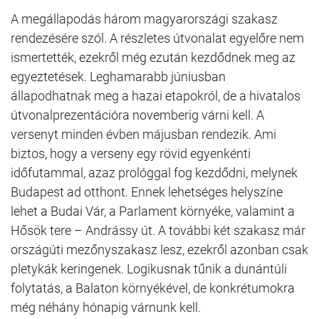
A megállapodás három magyarországi szakasz
rendezésére szól. A részletes útvonalat egyelőre nem
ismertették, ezekről még ezután kezdődnek meg az
egyeztetések. Leghamarabb júniusban
állapodhatnak meg a hazai etapokról, de a hivatalos
útvonalprezentációra novemberig várni kell. A
versenyt minden évben májusban rendezik. Ami
biztos, hogy a verseny egy rövid egyenkénti
időfutammal, azaz prológgal fog kezdődni, melynek
Budapest ad otthont. Ennek lehetséges helyszíne
lehet a Budai Vár, a Parlament környéke, valamint a
Hősök tere – Andrássy út. A további két szakasz már
országúti mezőnyszakasz lesz, ezekről azonban csak
pletykák keringenek. Logikusnak tűnik a dunántúli
folytatás, a Balaton környékével, de konkrétumokra
még néhány hónapig várnunk kell.