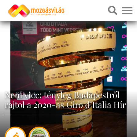
Nem vicc: tényleg Budapestről
rajtol a 2020-as Giro d’Italia Hír