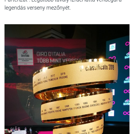
legendás verseny mezőnyét.