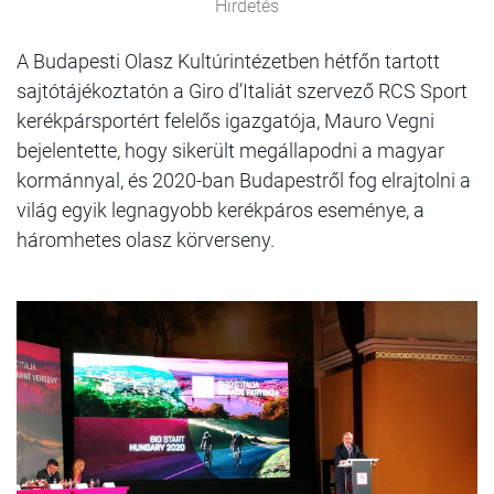
Hirdetés
A Budapesti Olasz Kultúrintézetben hétfőn tartott
sajtótájékoztatón a Giro d’Italiát szervező RCS Sport
kerékpársportért felelős igazgatója, Mauro Vegni
bejelentette, hogy sikerült megállapodni a magyar
kormánnyal, és 2020-ban Budapestről fog elrajtolni a
világ egyik legnagyobb kerékpáros eseménye, a
háromhetes olasz körverseny.