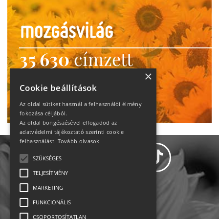
35 630
címzett
heti motiváció
×
Cookie beállítások
Ne maradj le!
Az oldal sütiket használ a felhasználói élmény
fokozása céljából.
Az oldal böngészésével elfogadod az
adatvédelmi tájékoztató szerinti cookie
felhasználást.
Tovább olvasok
SZÜKSÉGES
TELJESÍTMÉNY
MARKETING
Adatvédelem
FUNKCIONÁLIS
CSOPORTOSÍTATLAN