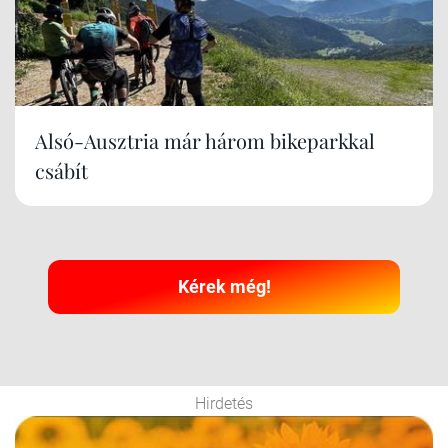
Alsó-Ausztria már három bikeparkkal
csábít
Kérek még!
Hirdetés