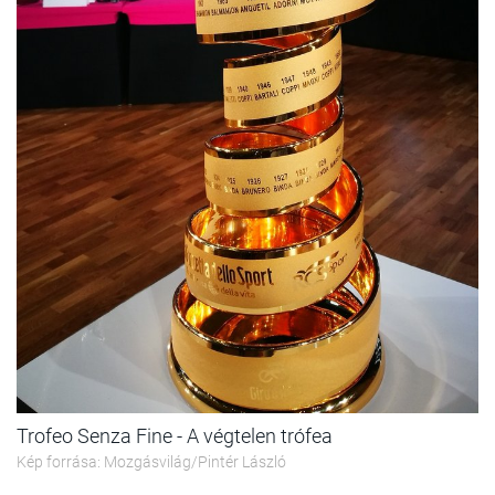
Trofeo Senza Fine - A végtelen trófea
Kép forrása: Mozgásvilág/Pintér László