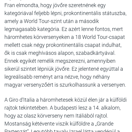
Fran elmondta, hogy jövőre szeretnének egy
kategóriával feljebb lépni, prokontinentális státuszba,
amely a World Tour-szint után a második
legmagasabb kategória. Ez azért lenne fontos, mert
háromhetes körversenyeken a 18 World Tour-csapat
mellett csak négy prokontinentális csapat indulhat,
ők is csak meghívásos alapon, szabadkártyával.
Ennek egyikét remélik megszerezni, amennyiben
sikerül szintet lépniük jövőre. Ez jelentené egyúttal a
legreálisabb reményt arra nézve, hogy néhány
magyar versenyzőért is szurkolhassunk a versenyen.
A Giro d’Italia a háromhetesek közül élen jár a külföldi
rajtok tekintetében. A budapesti lesz a 14. alkalom,
hogy az olasz körverseny nem Itáliából rajtol.
Mostanság kétévente viszik külföldre a „Grande
Partenzát”. Legutóbb tavaly Izrael látta vendégül a