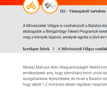
(X) - Támogatott tartalom
A Művészetek Völgye is csatlakozott a Balaton-kör
ellátogatók a BringaVölgy-Tekerő Programok keret
meg a környék tájaival, amelyek egyike a jövő évi G
kerekpar/hirek
A Művészetek Völgye csatlak
Révész Máriusz Aktív Magyarországért felelős ko
emlékeztetett arra, hogy kétmilliárd forint uniós
szolgáltatások fejlesztésére, és mivel a Balaton k
hogy ebből 1,2 milliárdot ebben régióban használn