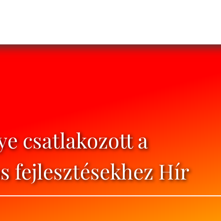
e csatlakozott a
s fejlesztésekhez Hír