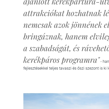
ajánlott kerékpártúra-útv
attrakciókat hozhatnak lé
nemcsak azok jönnének el
bringáznak, hanem elvileg
a szabadságát, és rávehet
kerékpáros programra"
- han
fejlesztésekkel teljes tavaszi és őszi szezont is ki