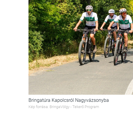
Bringatúra Kapolcsról Nagyvázsonyba
Kép forrása: BringaVölgy - Tekerő Program