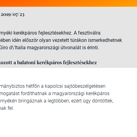
2019/07/23
nyéki kerékpáros fejlesztésekhez. A fesztiválra
ében idén először olyan vezetett túrákon ismerkedhetnek
iro d\'Italia magyarországi útvonalát is érinti.
ozott a balatoni kerékpáros fejlesztésekhez
rmánybiztos hétfőn a kapolcsi sajtóbeszélgetésen
 támogatást fordíthatnak a magyarországi kerékpáros
örnyékén bringáznak a legtöbben, ezért úgy döntöttek,
ak fel.