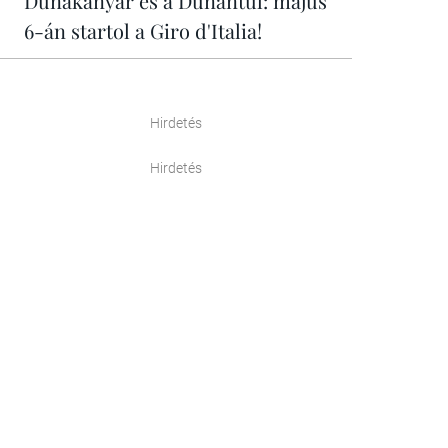
Dunakanyar és a Dunántúl: május
6-án startol a Giro d'Italia!
Hirdetés
Hirdetés