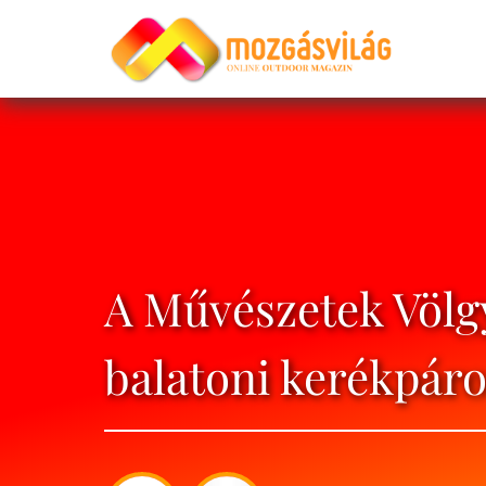
A Művészetek Völgy
balatoni kerékpáro