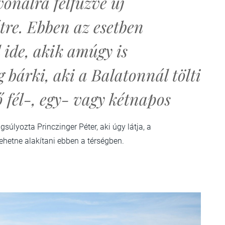
onalra felfűzve új
tre. Ebben az esetben
 ide, akik amúgy is
 bárki, aki a Balatonnál tölti
ő fél-, egy- vagy kétnapos
gsúlyozta Princzinger Péter, aki úgy látja, a
 lehetne alakítani ebben a térségben.