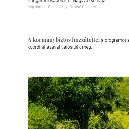
Bringatúra Kapolcsról Nagyvázsonyba
Kép forrása: BringaVölgy - Tekerő Program
A kormánybiztos hozzátette:
a programot 
koordinálásával valósítják meg.