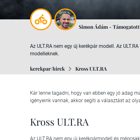
Simon Ádám - Támogatott
Az ULT.RA nem egy új kerékpár modell. Az ULT.RA 
modelleknek.
kerekpar/hirek
Kross ULT.RA
Kár lenne tagadni, hogy van ebben egy jó adag mar
igényeink vannak, akkor segíti a választást az oly
Kross ULT.RA
Az ULT.RA nem egy új kerékpármodell és mégcsak 