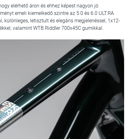
hogy elérhető áron és ehhez képest nagyon jó
élményt emeli kiemelkedő szintre az 5.0 és 6.0 ULT.RA
, különleges, letisztult és elegáns megjelenéssel, 1x12-
fékkel, valamint WTB Riddler 700x45C gumikkal.