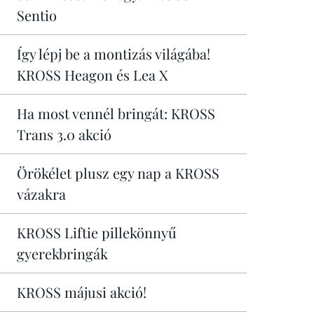
Sentio
Így lépj be a montizás világába!
KROSS Heagon és Lea X
Ha most vennél bringát: KROSS
Trans 3.0 akció
Örökélet plusz egy nap a KROSS
vázakra
KROSS Liftie pillekönnyű
gyerekbringák
KROSS májusi akció!