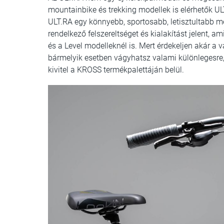
mountainbike és trekking modellek is elérhetők UL
ULT.RA egy könnyebb, sportosabb, letisztultabb
rendelkező felszereltséget és kialakítást jelent, a
és a Level modelleknél is. Mert érdekeljen akár a 
bármelyik esetben vágyhatsz valami különlegesre
kivitel a KROSS termékpalettáján belül.