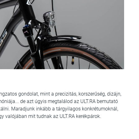
gzatos gondolat, mint a precizitás, korszerűség, dizájn,
móniája... de azt úgyis megtalálod az ULT.RA bemutató
ikálni. Maradjunk inkább a tárgyilagos konkrétumoknál,
hogy valójában mit tudnak az ULT.RA kerékpárok.