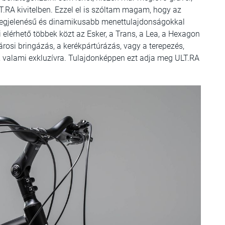
T.RA kivitelben. Ezzel el is szóltam magam, hogy az
 megjelenésű és dinamikusabb menettulajdonságokkal
mi elérhető többek közt az Esker, a Trans, a Lea, a Hexagon
városi bringázás, a kerékpártúrázás, vagy a terepezés,
, valami exkluzívra. Tulajdonképpen ezt adja meg ULT.RA