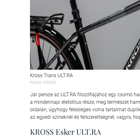
Kross Trans ULT.RA
Forrás: KROSS
Jár persze az ULT.RA filozófiájához egy csomó han
a mindennapi életstílus része, meg természet har
oldalán, úgyhogy felesleges volna tartalmat dupl
az egyedi színeknél és felszereltségnél, vagyis, 
KROSS Esker ULT.RA