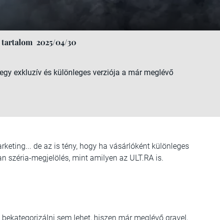
 tartalom
2025/04/30
egy exkluzív és különleges verziója a már meglévő
keting... de az is tény, hogy ha vásárlóként különleges
an széria-megjelölés, mint amilyen az ULT.RA is.
bekategorizálni sem lehet, hiszen már meglévő gravel,