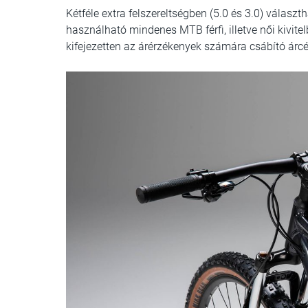
Kétféle extra felszereltségben (5.0 és 3.0) válasz
használható mindenes MTB férfi, illetve női kivit
kifejezetten az árérzékenyek számára csábító árcé