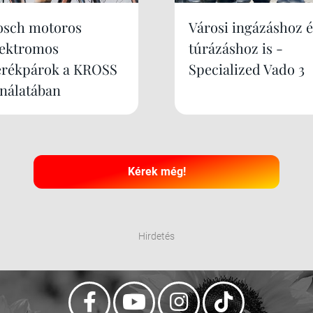
osch motoros
Városi ingázáshoz é
lektromos
túrázáshoz is -
erékpárok a KROSS
Specialized Vado 3
ínálatában
Kérek még!
Hirdetés