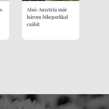
s
Alsó-Ausztria már
három bikeparkkal
csábít