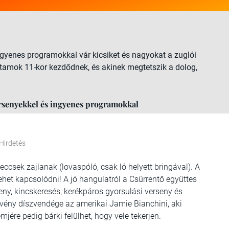
gyenes programokkal vár kicsiket és nagyokat a zuglói
utamok 11-kor kezdődnek, és akinek megtetszik a dolog,
ersenyekkel és ingyenes programokkal
Hirdetés
csek zajlanak (lovaspóló, csak ló helyett bringával). A
ehet kapcsolódni! A jó hangulatról a Csürrentő együttes
eny, kincskeresés, kerékpáros gyorsulási verseny és
zvény díszvendége az amerikai Jamie Bianchini, aki
ére pedig bárki felülhet, hogy vele tekerjen.