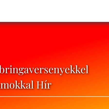
s bringaversenyekkel
amokkal Hír