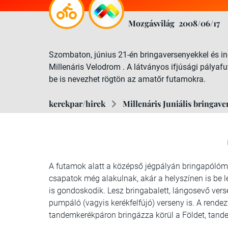
Mozgásvilág
2008/06/17
Szombaton, június 21-én bringaversenyekkel és in
Millenáris Velodrom . A látványos ifjúsági pályaf
be is nevezhet rögtön az amatőr futamokra.
kerekpar/hirek
Millenáris Juniális bringav
A futamok alatt a középső jégpályán bringapólómec
csapatok még alakulnak, akár a helyszínen is be l
is gondoskodik. Lesz bringabalett, lángosevő vers
pumpáló (vagyis kerékfelfújó) verseny is. A rende
tandemkerékpáron bringázza körül a Földet, tandemj