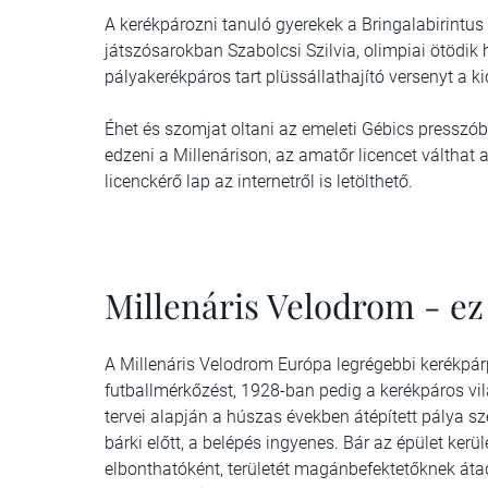
A kerékpározni tanuló gyerekek a Bringalabirintus
játszósarokban Szabolcsi Szilvia, olimpiai ötödik
pályakerékpáros tart plüssállathajító versenyt a ki
Éhet és szomjat oltani az emeleti Gébics presszóba
edzeni a Millenárison, az amatőr licencet válthat a
licenckérő lap az internetről is letölthető.
Millenáris Velodrom - ez
A Millenáris Velodrom Európa legrégebbi kerékpárp
futballmérkőzést, 1928-ban pedig a kerékpáros vi
tervei alapján a húszas években átépített pálya s
bárki előtt, a belépés ingyenes. Bár az épület kerü
elbonthatóként, területét magánbefektetőknek áta