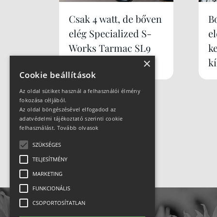
Csak 4 watt, de bőven
B
elég Specialized S-
e
Works Tarmac SL9
k
×
k
Cookie beállítások
Az oldal sütiket használ a felhasználói élmény
fokozása céljából.
Az oldal böngészésével elfogadod az
adatvédelmi tájékoztató szerinti cookie
felhasználást.
Tovább olvasok
SZÜKSÉGES
TELJESÍTMÉNY
MARKETING
FUNKCIONÁLIS
CSOPORTOSÍTATLAN