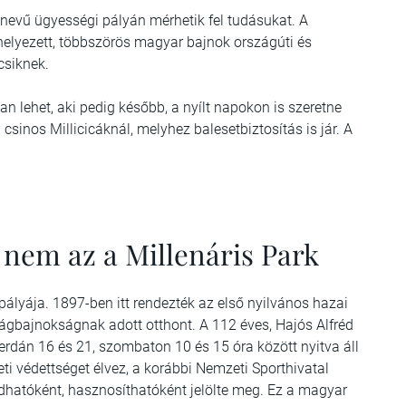
 nevű ügyességi pályán mérhetik fel tudásukat. A
 helyezett, többszörös magyar bajnok országúti és
csiknek.
n lehet, aki pedig később, a nyílt napokon is szeretne
 csinos Millicicáknál, melyhez balesetbiztosítás is jár. A
 nem az a Millenáris Park
ályája. 1897-ben itt rendezték az első nyilvános hazai
lágbajnokságnak adott otthont. A 112 éves, Hajós Alfréd
zerdán 16 és 21, szombaton 10 és 15 óra között nyitva áll
leti védettséget élvez, a korábbi Nemzeti Sporthivatal
dhatóként, hasznosíthatóként jelölte meg. Ez a magyar