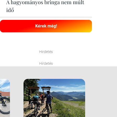
A hagyományos bringa nem múlt
idő
Kérek még!
Hirdetés
Hirdetés