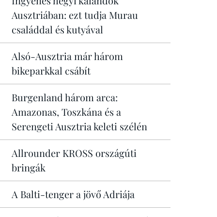
Ingyenes hegyi kalandok
Ausztriában: ezt tudja Murau
családdal és kutyával
Alsó-Ausztria már három
bikeparkkal csábít
Burgenland három arca:
Amazonas, Toszkána és a
Serengeti Ausztria keleti szélén
Allrounder KROSS országúti
bringák
A Balti-tenger a jövő Adriája