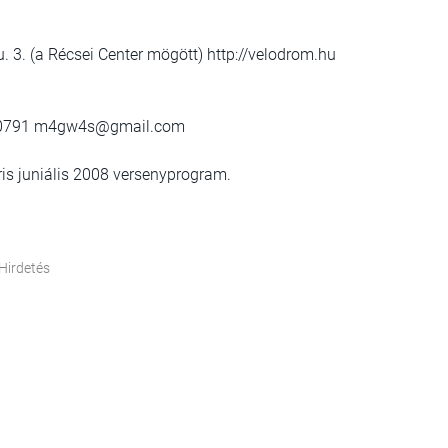
. 3. (a Récsei Center mögött) http://velodrom.hu
830791 m4gw4s@gmail.com
áris juniális 2008 versenyprogram.
Hirdetés