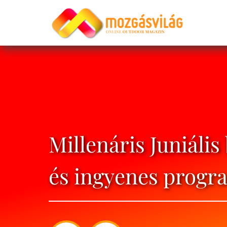
Millenáris Juniáli
és ingyenes progr