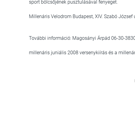
sport bölcsőjének pusztulásával fenyeget.
Millenáris Velodrom Budapest, XIV. Szabó József u
További információ: Magosányi Árpád 06-30-3
millenáris juniális 2008 versenykiírás és a millen