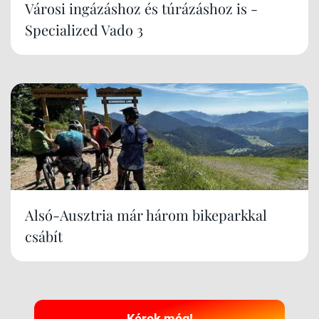
Városi ingázáshoz és túrázáshoz is -
Specialized Vado 3
Alsó-Ausztria már három bikeparkkal
csábít
Kérek még!