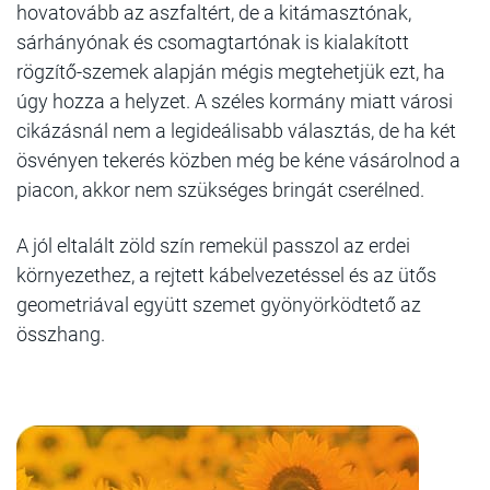
hovatovább az aszfaltért, de a kitámasztónak,
sárhányónak és csomagtartónak is kialakított
rögzítő-szemek alapján mégis megtehetjük ezt, ha
úgy hozza a helyzet. A széles kormány miatt városi
cikázásnál nem a legideálisabb választás, de ha két
ösvényen tekerés közben még be kéne vásárolnod a
piacon, akkor nem szükséges bringát cserélned.
A jól eltalált zöld szín remekül passzol az erdei
környezethez, a rejtett kábelvezetéssel és az ütős
geometriával együtt szemet gyönyörködtető az
összhang.