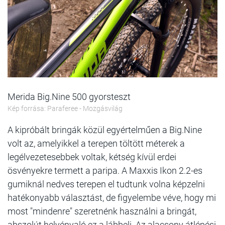
Merida Big.Nine 500 gyorsteszt
Kép forrása: Paraferee - Mozgásvilág
A kipróbált bringák közül egyértelműen a Big.Nine
volt az, amelyikkel a terepen töltött méterek a
legélvezetesebbek voltak, kétség kívül erdei
ösvényekre termett a paripa. A Maxxis Ikon 2.2-es
gumiknál nedves terepen el tudtunk volna képzelni
hatékonyabb választást, de figyelembe véve, hogy mi
most "mindenre" szeretnénk használni a bringát,
abszolút helyénvaló ez a lábbeli. Az alacsony átlépési