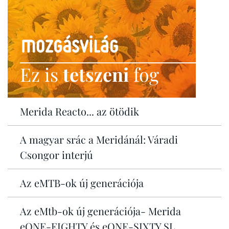
Ez is
tetszeni
fog
Merida Reacto... az ötödik
A magyar srác a Meridánál: Váradi
Csongor interjú
Az eMTB-ok új generációja
Az eMtb-ok új generációja- Merida
eONE-EIGHTY és eONE-SIXTY SL