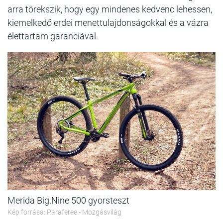
arra törekszik, hogy egy mindenes kedvenc lehessen,
kiemelkedő erdei menettulajdonságokkal és a vázra
élettartam garanciával.
Merida Big.Nine 500 gyorsteszt
Kép forrása: Paraferee - Mozgásvilág