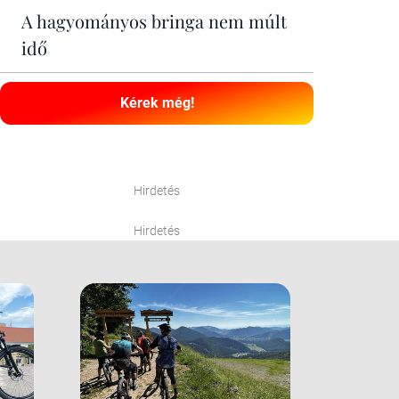
A hagyományos bringa nem múlt
idő
Kérek még!
Hirdetés
Hirdetés