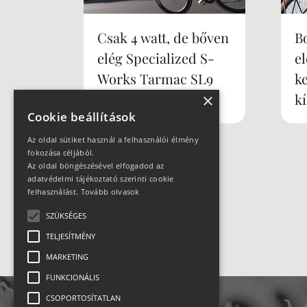
Csak 4 watt, de bőven
B
elég Specialized S-
e
Works Tarmac SL9
k
×
k
Cookie beállítások
Az oldal sütiket használ a felhasználói élmény
fokozása céljából.
Az oldal böngészésével elfogadod az
adatvédelmi tájékoztató szerinti cookie
felhasználást.
Tovább olvasok
SZÜKSÉGES
TELJESÍTMÉNY
MARKETING
FUNKCIONÁLIS
CSOPORTOSÍTATLAN