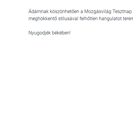
Ádámnak köszönhetően a Mozgásvilág Tesztnap igaz
meghökkentő stílusával felhőtlen hangulatot terem
Nyugodjék békében!