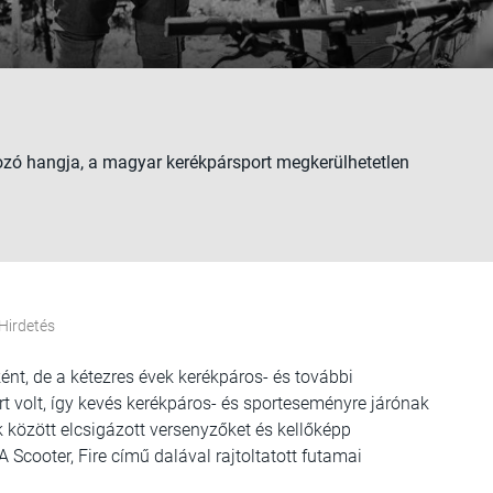
zó hangja, a magyar kerékpársport megkerülhetetlen
Hirdetés
t, de a kétezres évek kerékpáros- és további
t volt, így kevés kerékpáros- és sporteseményre járónak
 között elcsigázott versenyzőket és kellőképp
 Scooter, Fire című dalával rajtoltatott futamai