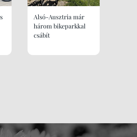
s
Alsó-Ausztria már
három bikeparkkal
csábít