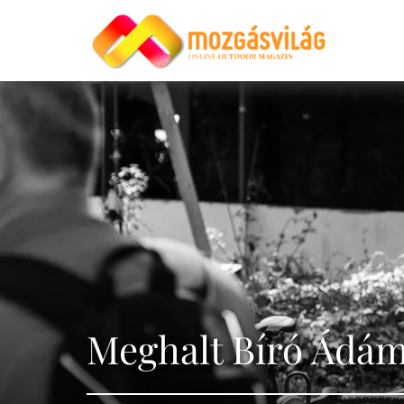
Meghalt Bíró Ádám