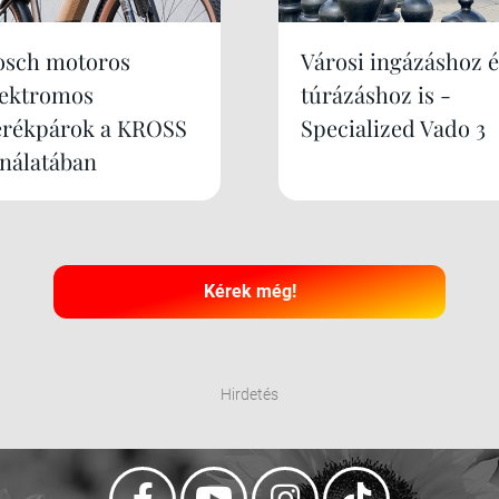
osch motoros
Városi ingázáshoz é
lektromos
túrázáshoz is -
erékpárok a KROSS
Specialized Vado 3
ínálatában
Kérek még!
Hirdetés