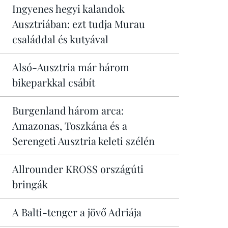
Ingyenes hegyi kalandok
Ausztriában: ezt tudja Murau
családdal és kutyával
Alsó-Ausztria már három
bikeparkkal csábít
Burgenland három arca:
Amazonas, Toszkána és a
Serengeti Ausztria keleti szélén
Allrounder KROSS országúti
bringák
A Balti-tenger a jövő Adriája