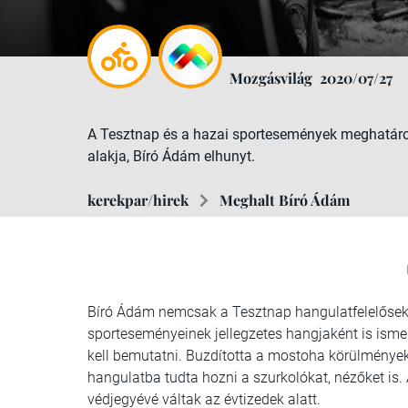
Mozgásvilág
2020/07/27
A Tesztnap és a hazai sportesemények meghatáro
alakja, Bíró Ádám elhunyt.
kerekpar/hirek
Meghalt Bíró Ádám
Bíró Ádám nemcsak a Tesztnap hangulatfelelősekén
sporteseményeinek jellegzetes hangjaként is ismer
kell bemutatni. Buzdította a mostoha körülmények
hangulatba tudta hozni a szurkolókat, nézőket is. A
védjegyévé váltak az évtizedek alatt.