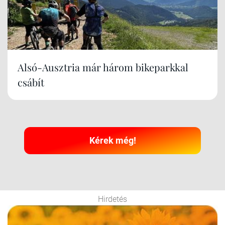
Alsó-Ausztria már három bikeparkkal
csábít
Kérek még!
Hirdetés