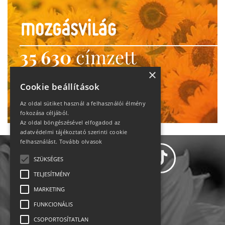
35 630
címzett
heti motiváció
×
Cookie beállítások
Ne maradj le!
Az oldal sütiket használ a felhasználói élmény
fokozása céljából.
Az oldal böngészésével elfogadod az
adatvédelmi tájékoztató szerinti cookie
felhasználást.
Tovább olvasok
SZÜKSÉGES
TELJESÍTMÉNY
MARKETING
Adatvédelem
FUNKCIONÁLIS
CSOPORTOSÍTATLAN
Állásajánlatok