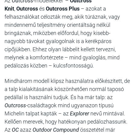
Az
Outcross
-modellekkel –
Outcross
Knit
,
Outcross
és
Outcross Plus
– azokat a
felhasználókat célozták meg, akik túráznak, vagy
mindennemű teljesítmény orientáltság nélkül
bringáznak, miközben előfordul, hogy kisebb-
nagyobb távokat gyalogolnak is a kerékpáros
cipőjükben. Ehhez olyan lábbelit kellett tervezni,
melynek a komfortérzete – mind gyaloglás, mind
pedálozás közben – kulcsfontosságú.
Mindhárom modell klipsz használatra előkészített, de
a talp kialakításának köszönhetően normál taposó
pedállal is használni tudjuk. És ha már talp: az
Outcross
-családtagok mind ugyanazon típusú
Michelin talpat kapták – az
Explorer
nevű mintával.
Kellően merevek, hogy hatékonyan pedálozhassunk.
Az
OC
azaz
Outdoor Compound
összetétel már