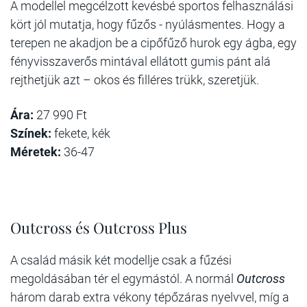
A modellel megcélzott kevésbé sportos felhasználási
kört jól mutatja, hogy fűzős - nyúlásmentes. Hogy a
terepen ne akadjon be a cipőfűző hurok egy ágba, egy
fényvisszaverős mintával ellátott gumis pánt alá
rejthetjük azt – okos és filléres trükk, szeretjük.
Ára:
27 990 Ft
Színek:
fekete, kék
Méretek:
36-47
Outcross és Outcross Plus
A család másik két modellje csak a fűzési
megoldásában tér el egymástól. A normál
Outcross
három darab extra vékony tépőzáras nyelvvel, míg a