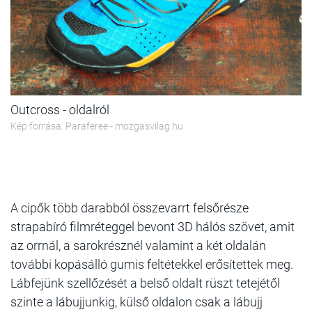
Outcross - oldalról
Kép forrása: Paraferee - mozgasvilag.hu
A cipők több darabból összevarrt felsőrésze
strapabíró filmréteggel bevont 3D hálós szövet, amit
az orrnál, a sarokrésznél valamint a két oldalán
további kopásálló gumis feltétekkel erősítettek meg.
Lábfejünk szellőzését a belső oldalt rüszt tetejétől
szinte a lábujjunkig, külső oldalon csak a lábujj