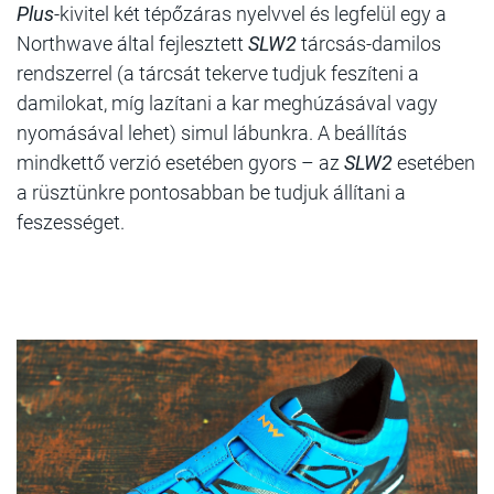
Plus
-kivitel két tépőzáras nyelvvel és legfelül egy a
Northwave által fejlesztett
SLW2
tárcsás-damilos
rendszerrel (a tárcsát tekerve tudjuk feszíteni a
damilokat, míg lazítani a kar meghúzásával vagy
nyomásával lehet) simul lábunkra. A beállítás
mindkettő verzió esetében gyors – az
SLW2
esetében
a rüsztünkre pontosabban be tudjuk állítani a
feszességet.