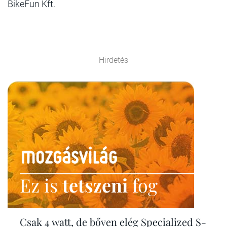
BikeFun Kft.
Hirdetés
Ez is
tetszeni
fog
Csak 4 watt, de bőven elég Specialized S-