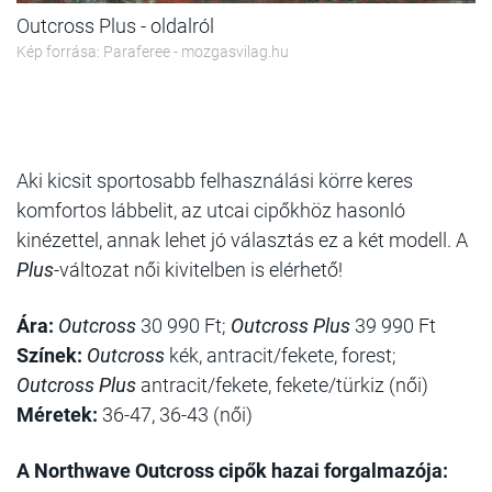
Outcross Plus - oldalról
Kép forrása: Paraferee - mozgasvilag.hu
Aki kicsit sportosabb felhasználási körre keres
komfortos lábbelit, az utcai cipőkhöz hasonló
kinézettel, annak lehet jó választás ez a két modell. A
Plus
-változat női kivitelben is elérhető!
Ára:
Outcross
30 990 Ft;
Outcross Plus
39 990 Ft
Színek:
Outcross
kék, antracit/fekete, forest;
Outcross Plus
antracit/fekete, fekete/türkiz (női)
Méretek:
36-47, 36-43 (női)
A Northwave Outcross cipők hazai forgalmazója: