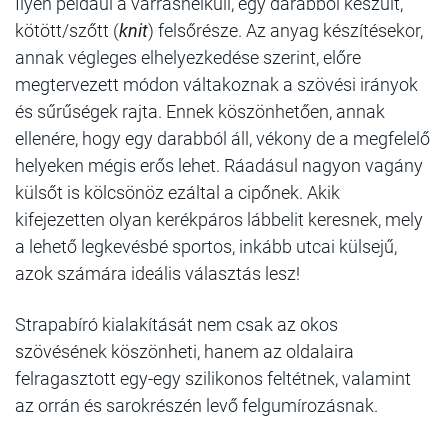
Ilyen például a varrásnélküli, egy darabból készült,
kötött/szőtt (
knit
) felsőrésze. Az anyag készítésekor,
annak végleges elhelyezkedése szerint, előre
megtervezett módon váltakoznak a szövési irányok
és sűrűségek rajta. Ennek köszönhetően, annak
ellenére, hogy egy darabból áll, vékony de a megfelelő
helyeken mégis erős lehet. Ráadásul nagyon vagány
külsőt is kölcsönöz ezáltal a cipőnek. Akik
kifejezetten olyan kerékpáros lábbelit keresnek, mely
a lehető legkevésbé sportos, inkább utcai külsejű,
azok számára ideális választás lesz!
Strapabíró kialakítását nem csak az okos
szövésének köszönheti, hanem az oldalaira
felragasztott egy-egy szilikonos feltétnek, valamint
az orrán és sarokrészén levő felgumírozásnak.