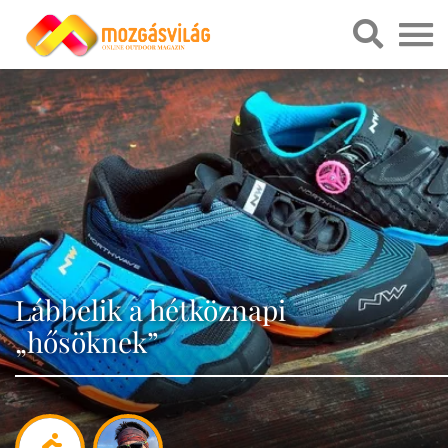
Lábbelik a hétköznapi
„hősöknek”