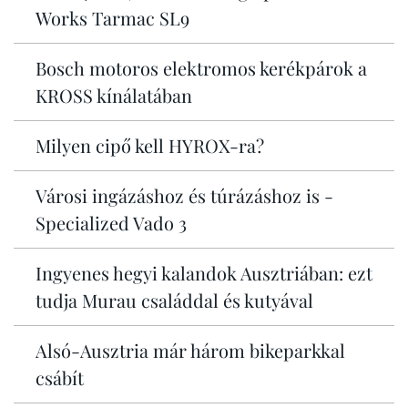
Works Tarmac SL9
Bosch motoros elektromos kerékpárok a
KROSS kínálatában
Milyen cipő kell HYROX-ra?
Városi ingázáshoz és túrázáshoz is -
Specialized Vado 3
Ingyenes hegyi kalandok Ausztriában: ezt
tudja Murau családdal és kutyával
Alsó-Ausztria már három bikeparkkal
csábít