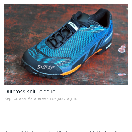
Outcross Knit - oldalról
Kép forrása: Paraferee - mozgasvilag.hu