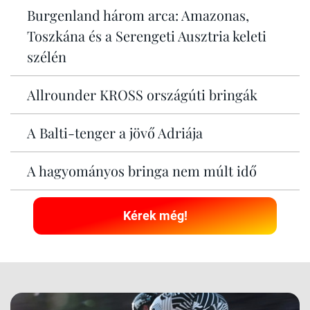
Burgenland három arca: Amazonas,
Toszkána és a Serengeti Ausztria keleti
szélén
Allrounder KROSS országúti bringák
A Balti-tenger a jövő Adriája
A hagyományos bringa nem múlt idő
Kérek még!