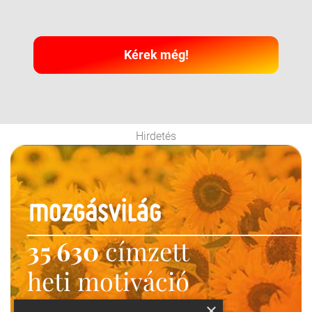
Kérek még!
Hirdetés
35 630
címzett
heti motiváció
Ne maradj le!
×