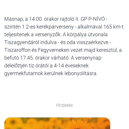
Másnap, a 14.00. órakor rajtoló II. GP P-NÍVÓ -
szintén 1.2-es kerékpárverseny - alkalmával 165 km-t
teljesítenek a versenyzők. A körpálya útvonala
Tiszagyendáról indulva - és oda visszaérkezve -
Tiszaroffon és Fegyverneken vezet majd keresztül, a
befutó 17.45. órakor várható. A versenynap
délelőttjén tíz órától a 4-14 éveseknek
gyermekfutamok kerülnek lebonyolításra.
Hirdetés