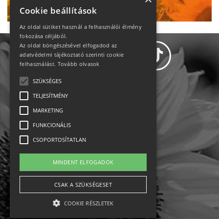
Cookie beállítások
Az oldal sütiket használ a felhasználói élmény
fokozása céljából.
Az oldal böngészésével elfogadod az
adatvédelmi tájékoztató szerinti cookie
felhasználást.
Tovább olvasok
SZÜKSÉGES
Adatvédelem
TELJESÍTMÉNY
MARKETING
Állásajánlatok
FUNKCIONÁLIS
Impresszum-kapcsolat
CSOPORTOSÍTATLAN
Jogi nyilatkozat
MINDENT ELFOGADOK
Rólunk
CSAK A SZÜKSÉGESET
COOKIE RÉSZLETEK
English