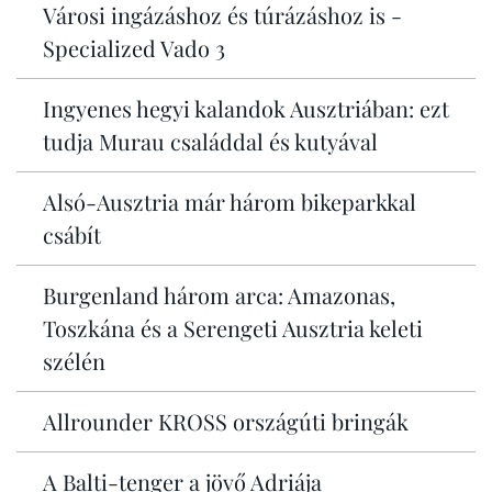
Városi ingázáshoz és túrázáshoz is -
Specialized Vado 3
Ingyenes hegyi kalandok Ausztriában: ezt
tudja Murau családdal és kutyával
Alsó-Ausztria már három bikeparkkal
csábít
Burgenland három arca: Amazonas,
Toszkána és a Serengeti Ausztria keleti
szélén
Allrounder KROSS országúti bringák
A Balti-tenger a jövő Adriája