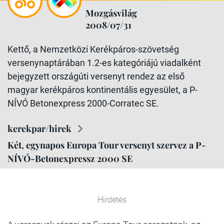
Mozgásvilág
2008/07/31
Kettő, a Nemzetközi Kerékpáros-szövetség
versenynaptárában 1.2-es kategóriájú viadalként
bejegyzett országúti versenyt rendez az első
magyar kerékpáros kontinentális egyesület, a P-
NÍVÓ Betonexpress 2000-Corratec SE.
kerekpar/hirek
Két, egynapos Europa Tour versenyt szervez a P-
NÍVÓ-Betonexpressz 2000 SE
Hirdetés