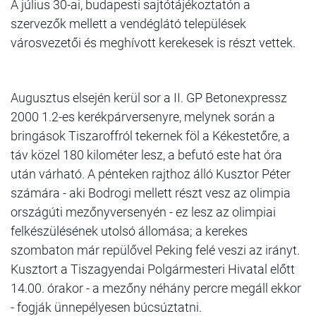
A július 30-ai, budapesti sajtótájékoztatón a
szervezők mellett a vendéglátó települések
városvezetői és meghívott kerekesek is részt vettek.
Augusztus elsején kerül sor a II. GP Betonexpressz
2000 1.2-es kerékpárversenyre, melynek során a
bringások Tiszaroffról tekernek föl a Kékestetőre, a
táv közel 180 kilométer lesz, a befutó este hat óra
után várható. A pénteken rajthoz álló Kusztor Péter
számára - aki Bodrogi mellett részt vesz az olimpia
országúti mezőnyversenyén - ez lesz az olimpiai
felkészülésének utolsó állomása; a kerekes
szombaton már repülővel Peking felé veszi az irányt.
Kusztort a Tiszagyendai Polgármesteri Hivatal előtt
14.00. órakor - a mezőny néhány percre megáll ekkor
- fogják ünnepélyesen búcsúztatni.