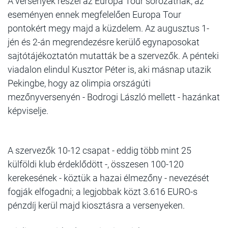
A versenyek részei az Europa Tour sorozatnak, az
eseményen ennek megfelelően Europa Tour
pontokért megy majd a küzdelem. Az augusztus 1-
jén és 2-án megrendezésre kerülő egynaposokat
sajtótájékoztatón mutatták be a szervezők. A pénteki
viadalon elindul Kusztor Péter is, aki másnap utazik
Pekingbe, hogy az olimpia országúti
mezőnyversenyén - Bodrogi László mellett - hazánkat
képviselje.
A szervezők 10-12 csapat - eddig több mint 25
külföldi klub érdeklődött -, összesen 100-120
kerekesének - köztük a hazai élmezőny - nevezését
fogják elfogadni; a legjobbak közt 3.616 EURO-s
pénzdíj kerül majd kiosztásra a versenyeken.