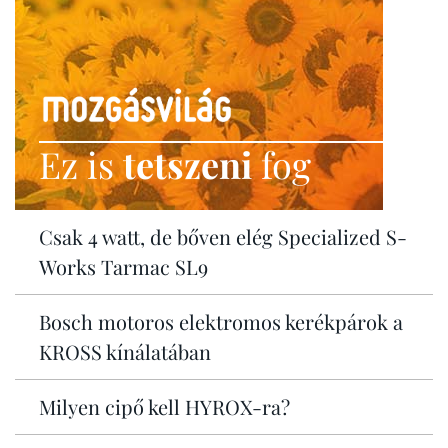
Ez is
tetszeni
fog
Csak 4 watt, de bőven elég Specialized S-
Works Tarmac SL9
Bosch motoros elektromos kerékpárok a
KROSS kínálatában
Milyen cipő kell HYROX-ra?