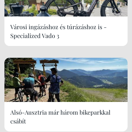
Városi ingázáshoz és túrázáshoz is -
Specialized Vado 3
Alsó-Ausztria már három bikeparkkal
csábít