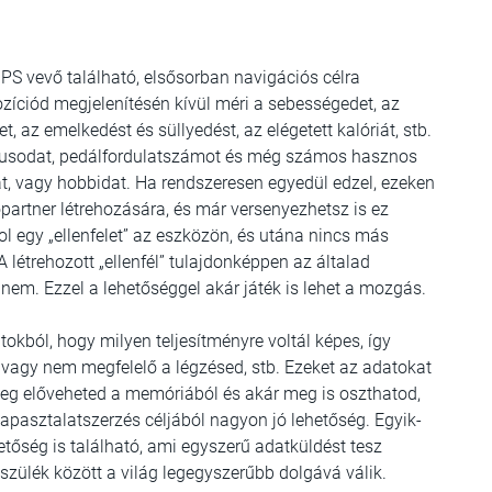
PS vevő található, elsősorban navigációs célra
íciód megjelenítésén kívül méri a sebességedet, az
t, az emelkedést és süllyedést, az elégetett kalóriát, stb.
tmusodat, pedálfordulatszámot és még számos hasznos
at, vagy hobbidat. Ha rendszeresen egyedül edzel, ezeken
partner létrehozására, és már versenyezhetsz is ez
zol egy „ellenfelet” az eszközön, és utána nincs más
 létrehozott „ellenfél” tulajdonképpen az általad
y nem. Ezzel a lehetőséggel akár játék is lehet a mozgás.
kból, hogy milyen teljesítményre voltál képes, így
 vagy nem megfelelő a légzésed, stb. Ezeket az adatokat
leg előveheted a memóriából és akár meg is oszthatod,
apasztalatszerzés céljából nagyon jó lehetőség. Egyik-
etőség is található, ami egyszerű adatküldést tesz
észülék között a világ legegyszerűbb dolgává válik.