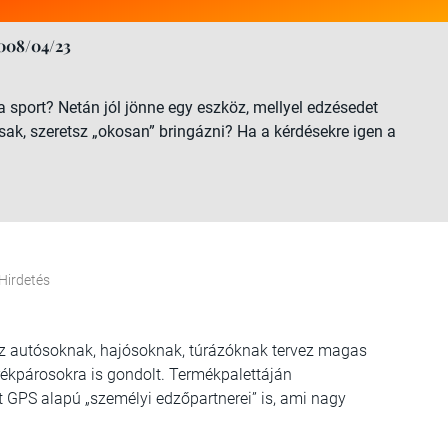
008/04/23
 sport? Netán jól jönne egy eszköz, mellyel edzésedet
sak, szeretsz „okosan” bringázni? Ha a kérdésekre igen a
Hirdetés
 az autósoknak, hajósoknak, túrázóknak tervez magas
rékpárosokra is gondolt. Termékpalettáján
 GPS alapú „személyi edzőpartnerei” is, ami nagy