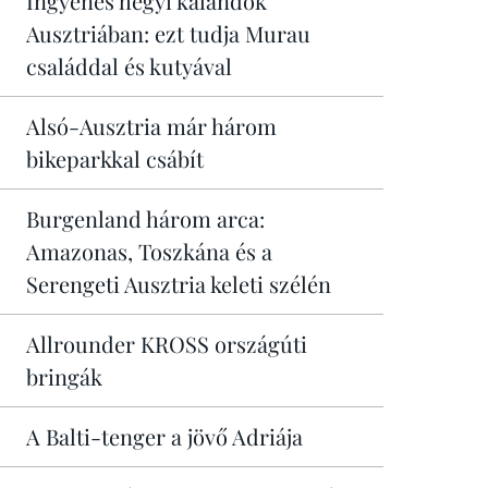
Ingyenes hegyi kalandok
Ausztriában: ezt tudja Murau
családdal és kutyával
Alsó-Ausztria már három
bikeparkkal csábít
Burgenland három arca:
Amazonas, Toszkána és a
Serengeti Ausztria keleti szélén
Allrounder KROSS országúti
bringák
A Balti-tenger a jövő Adriája