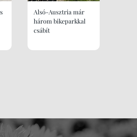
s
Alsó-Ausztria már
három bikeparkkal
csábít