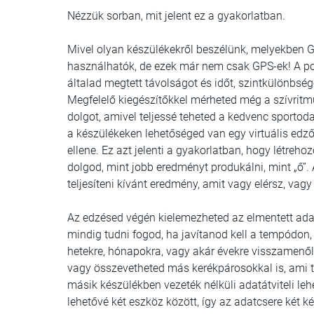
Nézzük sorban, mit jelent ez a gyakorlatban.
Mivel olyan készülékekről beszélünk, melyekben G
használhatók, de ezek már nem csak GPS-ek! A poz
általad megtett távolságot és időt, szintkülönbsége
Megfelelő kiegészítőkkel mérheted még a szívri
dolgot, amivel teljessé teheted a kedvenc sportod
a készülékeken lehetőséged van egy virtuális edző
ellene. Ez azt jelenti a gyakorlatban, hogy létreho
dolgod, mint jobb eredményt produkálni, mint „ő”. A
teljesíteni kívánt eredmény, amit vagy elérsz, vag
Az edzésed végén kielemezheted az elmentett adato
mindig tudni fogod, ha javítanod kell a tempódon,
hetekre, hónapokra, vagy akár évekre visszamenő
vagy összevetheted más kerékpárosokkal is, ami t
másik készülékben vezeték nélküli adatátviteli leh
lehetővé két eszköz között, így az adatcsere két k