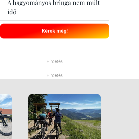
A hagyományos bringa nem múlt
idő
Kérek még!
Hirdetés
Hirdetés