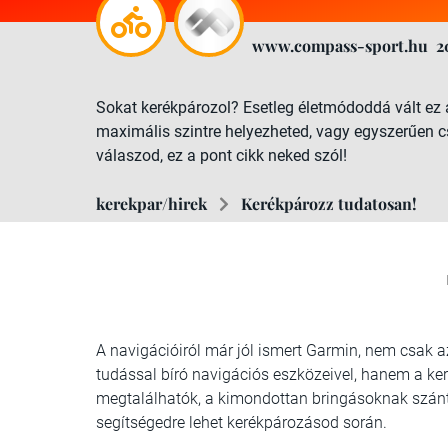
www.compass-sport.hu
2
Sokat kerékpározol? Esetleg életmódoddá vált ez a
maximális szintre helyezheted, vagy egyszerűen c
válaszod, ez a pont cikk neked szól!
kerekpar/hirek
Kerékpározz tudatosan!
A navigációiról már jól ismert Garmin, nem csak
tudással bíró navigációs eszközeivel, hanem a ke
megtalálhatók, a kimondottan bringásoknak szánt
segítségedre lehet kerékpározásod során.