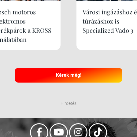
osch motoros
Városi ingázáshoz é
lektromos
túrázáshoz is -
erékpárok a KROSS
Specialized Vado 3
ínálatában
Kérek még!
Hirdetés