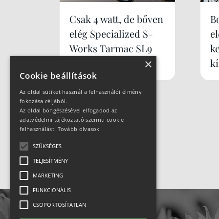
Csak 4 watt, de bőven
B
elég Specialized S-
e
Works Tarmac SL9
k
×
k
Cookie beállítások
Az oldal sütiket használ a felhasználói élmény
fokozása céljából.
Az oldal böngészésével elfogadod az
adatvédelmi tájékoztató szerinti cookie
felhasználást.
Tovább olvasok
SZÜKSÉGES
TELJESÍTMÉNY
MARKETING
FUNKCIONÁLIS
CSOPORTOSÍTATLAN