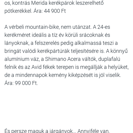
os, kontrás Merida kerékpárok leszerelhető
pótkerékkel. Ára: 44 900 Ft
A vérbeli mountain-bike, nem utánzat. A 24-es
kerékméret ideális a tíz év körüli srácoknak és
lányoknak, a felszerelés pedig alkalmassá teszi a
bringát valódi kerékpártúrák teljesítésére is. A könnyű
alumínium váz, a Shimano Acera váltók, duplafalú
felnik és az Avid fékek terepen is megállják a helyüket,
de a mindennapok kemény kiképzését is jól viselik.
Ára: 99 000 Ft.
És persze maguk a járgányok... Annyiféle van,