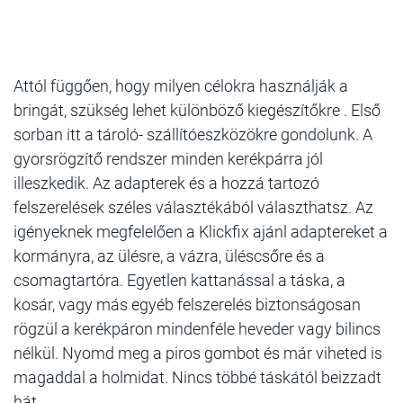
Attól függően, hogy milyen célokra használják a
bringát, szükség lehet különböző kiegészítőkre . Első
sorban itt a tároló- szállítóeszközökre gondolunk. A
gyorsrögzítő rendszer minden kerékpárra jól
illeszkedik. Az adapterek és a hozzá tartozó
felszerelések széles választékából választhatsz. Az
igényeknek megfelelően a Klickfix ajánl adaptereket a
kormányra, az ülésre, a vázra, üléscsőre és a
csomagtartóra. Egyetlen kattanással a táska, a
kosár, vagy más egyéb felszerelés biztonságosan
rögzül a kerékpáron mindenféle heveder vagy bilincs
nélkül. Nyomd meg a piros gombot és már viheted is
magaddal a holmidat. Nincs többé táskától beizzadt
hát.