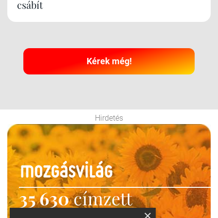
csábít
Kérek még!
Hirdetés
35 630
címzett
×