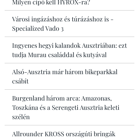
Milyen cipő kell HYROX-ra?
Városi ingázáshoz és túrázáshoz is -
Specialized Vado 3
Ingyenes hegyi kalandok Ausztriában: ezt
tudja Murau családdal és kutyával
Alsó-Ausztria már három bikeparkkal
csábít
Burgenland három arca: Amazonas,
Toszkána és a Serengeti Ausztria keleti
szélén
Allrounder KROSS országúti bringák