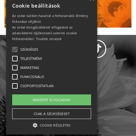
heti motiváció
Cookie beállítások
Ne maradj le!
Az oldal sütiket használ a felhasználói élmény
fokozása céljából.
Az oldal böngészésével elfogadod az
adatvédelmi tájékoztató szerinti cookie
felhasználást.
Tovább olvasok
SZÜKSÉGES
TELJESÍTMÉNY
MARKETING
Adatvédelem
FUNKCIONÁLIS
CSOPORTOSÍTATLAN
Állásajánlatok
MINDENT ELFOGADOK
Impresszum-kapcsolat
CSAK A SZÜKSÉGESET
Jogi nyilatkozat
COOKIE RÉSZLETEK
Rólunk