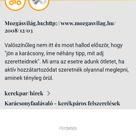
Mozgásvilág.hu;http://www.mozgasvilag.hu/
2008/12/03
Valószínűleg nem itt és most hallod először, hogy
"jön a karácsony, íme néhány tipp, mit adj
szeretteidnek". Mi arra az esetre adunk ötletet, ha
aktív hozzátartozódat szeretnék olyannal meglepni,
aminek tényleg örül.
kerekpar/hirek
Karácsonyfaalávaló - kerékpáros felszerelések
Hirdetés