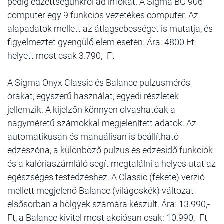
pedig edzettségünkről ad infókat. A Sigma BC 906
computer egy 9 funkciós vezetékes computer. Az
alapadatok mellett az átlagsebességet is mutatja, és
figyelmeztet gyengülő elem esetén. Ára: 4800 Ft
helyett most csak 3.790,- Ft
A Sigma Onyx Classic és Balance pulzusmérős
órákat, egyszerű használat, egyedi részletek
jellemzik. A kijelzőn könnyen olvashatóak a
nagyméretű számokkal megjelenített adatok. Az
automatikusan és manuálisan is beállítható
edzészóna, a különböző pulzus és edzésidő funkciók
és a kalóriaszámláló segít megtalálni a helyes utat az
egészséges testedzéshez. A Classic (fekete) verzió
mellett megjelenő Balance (világoskék) változat
elsősorban a hölgyek számára készült. Ára: 13.990,-
Ft, a Balance kivitel most akciósan csak: 10.990,- Ft