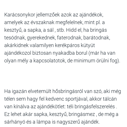
Karácsonykor jellemzőek azok az ajándékok,
amelyek az évszaknak megfelelnek, mint pl. a
kesztyű, a sapka, a sál , stb. Hidd el, ha bringás
tesódnak, gyerekednek, faterodnak, barátodnak,
akárkidnek valamilyen kerékpáros kütyüt
ajándékozol biztosan nyakadba borul (már ha van
olyan mély a kapcsolatotok, de minimum örülni fog).
Ha igazán elvetemült hősbringásról van szó, aki még
télen sem hagy fel kedvenc sportjával, akkor tálcán
van kínálva az ajándékötlet: téli bringásfelszerelés .
Ez lehet akár sapka, kesztyű, bringásmez , de még a
sárhányó és a lámpa is nagyszerű ajándék.