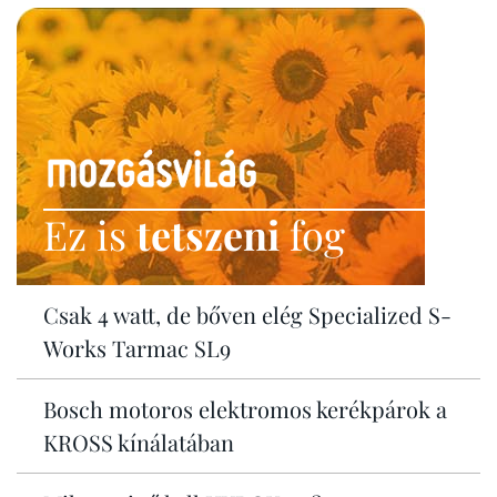
Ez is
tetszeni
fog
Csak 4 watt, de bőven elég Specialized S-
Works Tarmac SL9
Bosch motoros elektromos kerékpárok a
KROSS kínálatában