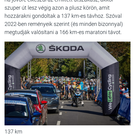
szuper út lesz végig azon a plusz körön, amit
hozzárakni gondoltak a 137 km-es távhoz. Szóval
2022-ben reményeik szerint (és minden bizonnyal)
megtudják valósítani a 166 km-es maratoni távot.
137 km