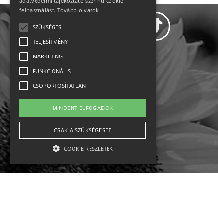
adatvédelmi tájékoztató szerinti cookie
felhasználást.
Tovább olvasok
SZÜKSÉGES
TELJESÍTMÉNY
MARKETING
Adatvédelem
FUNKCIONÁLIS
CSOPORTOSÍTATLAN
Állásajánlatok
MINDENT ELFOGADOK
Impresszum-kapcsolat
CSAK A SZÜKSÉGESET
Jogi nyilatkozat
COOKIE RÉSZLETEK
Rólunk
English
Szükséges
Teljesítmény
Marketing
Funkcionális
Csoportosítatlan
Ebike
Osztrák sípályák
Magyar sípályák
A szükséges kategóriába eső sütik a weboldal