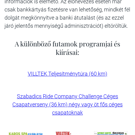
információk is elérhető. Az előnevezés esetén már
csak bankkártyás fizetésre van lehetőség, mindkét fél
dolgát megkönnyítve a banki átutalást (és az ezzel
járó jelentős mennyiségű adminisztrációt) eltöröltük.
A különböző futamok programjai és
kiírásai:
VILLTEK Teljesítménytúra (60 km)
Szabadics Ride Company Challenge Céges
Csapatverseny (36 km) négy vagy öt fős céges
csapatoknak