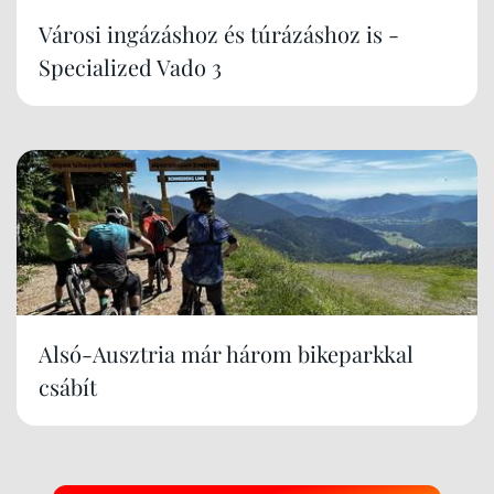
Városi ingázáshoz és túrázáshoz is -
Specialized Vado 3
Alsó-Ausztria már három bikeparkkal
csábít