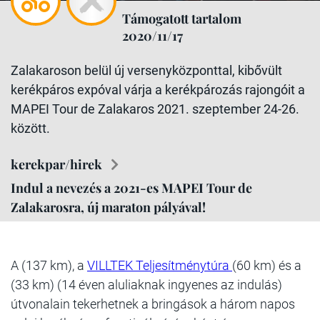
Támogatott tartalom
2020/11/17
Zalakaroson belül új versenyközponttal, kibővült
kerékpáros expóval várja a kerékpározás rajongóit a
MAPEI Tour de Zalakaros 2021. szeptember 24-26.
között.
kerekpar/hirek
Indul a nevezés a 2021-es MAPEI Tour de
Zalakarosra, új maraton pályával!
A (137 km), a
VILLTEK Teljesítménytúra
(60 km) és a
(33 km) (14 éven aluliaknak ingyenes az indulás)
útvonalain tekerhetnek a bringások a három napos