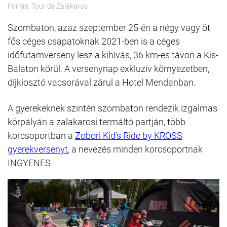
Forrás: Tour de Zalakaros
Szombaton, azaz szeptember 25-én a négy vagy öt
fős céges csapatoknak 2021-ben is a céges
időfutamverseny lesz a kihívás, 36 km-es távon a Kis-
Balaton körül. A versenynap exkluzív környezetben,
díjkiosztó vacsorával zárul a Hotel Mendanban.
A gyerekeknek szintén szombaton rendezik izgalmas
körpályán a zalakarosi termáltó partján, több
korcsoportban a
Zobori Kid’s Ride by KROSS
gyerekversenyt
, a nevezés minden korcsoportnak
INGYENES.