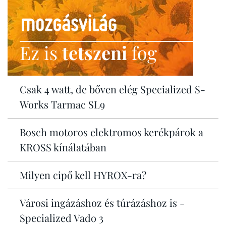
Ez is
tetszeni
fog
Csak 4 watt, de bőven elég Specialized S-
Works Tarmac SL9
Bosch motoros elektromos kerékpárok a
KROSS kínálatában
Milyen cipő kell HYROX-ra?
Városi ingázáshoz és túrázáshoz is -
Specialized Vado 3