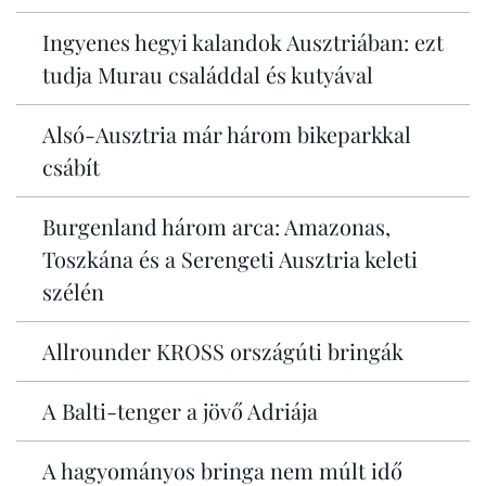
Ingyenes hegyi kalandok Ausztriában: ezt
tudja Murau családdal és kutyával
Alsó-Ausztria már három bikeparkkal
csábít
Burgenland három arca: Amazonas,
Toszkána és a Serengeti Ausztria keleti
szélén
Allrounder KROSS országúti bringák
A Balti-tenger a jövő Adriája
A hagyományos bringa nem múlt idő