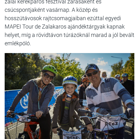
zalai kerékpáros fesztivál zárásaként és
csúcspontjaként vasárnap. A közép és
hosszútávosok rajtcsomagjaiban ezúttal egyedi
MAPEI Tour de Zalakaros ajándéktárgyak kapnak
helyet, míg a rövidtávon túrázóknál marad a jól bevált
emlékpóló.