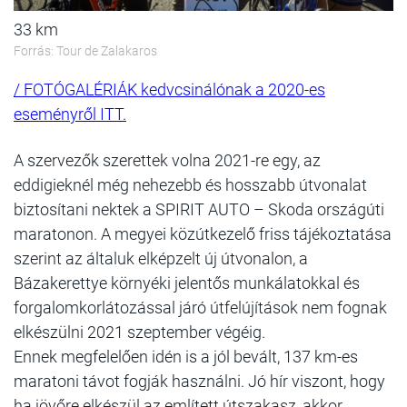
33 km
Forrás: Tour de Zalakaros
/ FOTÓGALÉRIÁK kedvcsinálónak a 2020-es
eseményről ITT.
A szervezők szerettek volna 2021-re egy, az
eddigieknél még nehezebb és hosszabb útvonalat
biztosítani nektek a SPIRIT AUTO – Skoda országúti
maratonon. A megyei közútkezelő friss tájékoztatása
szerint az általuk elképzelt új útvonalon, a
Bázakerettye környéki jelentős munkálatokkal és
forgalomkorlátozással járó útfelújítások nem fognak
elkészülni 2021 szeptember végéig.
Ennek megfelelően idén is a jól bevált, 137 km-es
maratoni távot fogják használni. Jó hír viszont, hogy
ha jövőre elkészül az említett útszakasz, akkor