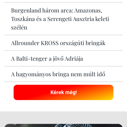
Burgenland három arca: Amazonas,
Toszkána és a Serengeti Ausztria keleti
szélén
Allrounder KROSS országúti bringák
A Balti-tenger a jövő Adriája
A hagyományos bringa nem múlt idő
Kérek még!