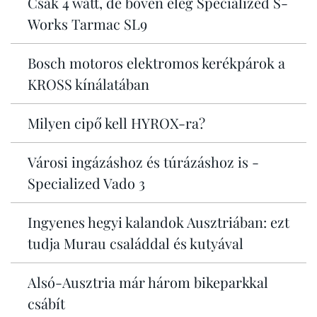
Csak 4 watt, de bőven elég Specialized S-
Works Tarmac SL9
Bosch motoros elektromos kerékpárok a
KROSS kínálatában
Milyen cipő kell HYROX-ra?
Városi ingázáshoz és túrázáshoz is -
Specialized Vado 3
Ingyenes hegyi kalandok Ausztriában: ezt
tudja Murau családdal és kutyával
Alsó-Ausztria már három bikeparkkal
csábít