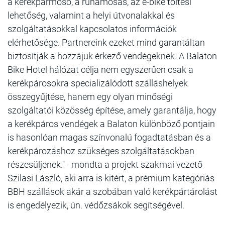
a kerékpármosó, a ruhamosás, az e-bike töltési
lehetőség, valamint a helyi útvonalakkal és
szolgáltatásokkal kapcsolatos információk
elérhetősége. Partnereink ezeket mind garantáltan
biztosítják a hozzájuk érkező vendégeknek. A Balaton
Bike Hotel hálózat célja nem egyszerűen csak a
kerékpárosokra specializálódott szálláshelyek
összegyűjtése, hanem egy olyan minőségi
szolgáltatói közösség építése, amely garantálja, hogy
a kerékpáros vendégek a Balaton különböző pontjain
is hasonlóan magas színvonalú fogadtatásban és a
kerékpározáshoz szükséges szolgáltatásokban
részesüljenek." - mondta a projekt szakmai vezető
Szilasi László, aki arra is kitért, a prémium kategóriás
BBH szállások akár a szobában való kerékpártárolást
is engedélyezik, ún. védőzsákok segítségével.