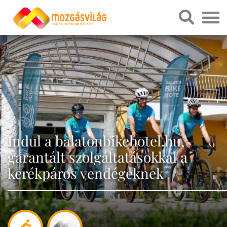
Indul a balatonbikehotel.hu,
garantált szolgáltatásokkal a
kerékpáros vendégeknek