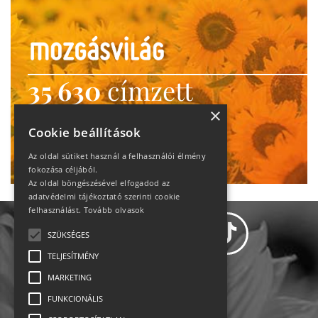
35 630
címzett
heti motiváció
×
Cookie beállítások
Ne maradj le!
Az oldal sütiket használ a felhasználói élmény
fokozása céljából.
Az oldal böngészésével elfogadod az
adatvédelmi tájékoztató szerinti cookie
felhasználást.
Tovább olvasok
SZÜKSÉGES
TELJESÍTMÉNY
MARKETING
Adatvédelem
FUNKCIONÁLIS