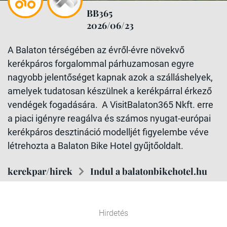
BB365
2026/06/23
A Balaton térségében az évről-évre növekvő
kerékpáros forgalommal párhuzamosan egyre
nagyobb jelentőséget kapnak azok a szálláshelyek,
amelyek tudatosan készülnek a kerékpárral érkező
vendégek fogadására. A VisitBalaton365 Nkft. erre
a piaci igényre reagálva és számos nyugat-európai
kerékpáros desztináció modelljét figyelembe véve
létrehozta a Balaton Bike Hotel gyűjtőoldalt.
kerekpar/hirek
Indul a balatonbikehotel.hu
Hirdetés