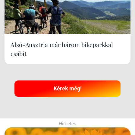
Alsó-Ausztria már három bikeparkkal
csábít
Kérek még!
Hirdetés