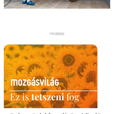
Hirdetés
Ez is
tetszeni
fog