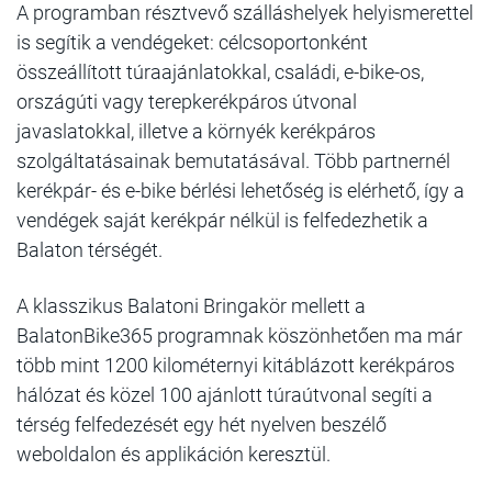
A programban résztvevő szálláshelyek helyismerettel
is segítik a vendégeket: célcsoportonként
összeállított túraajánlatokkal, családi, e-bike-os,
országúti vagy terepkerékpáros útvonal
javaslatokkal, illetve a környék kerékpáros
szolgáltatásainak bemutatásával. Több partnernél
kerékpár- és e-bike bérlési lehetőség is elérhető, így a
vendégek saját kerékpár nélkül is felfedezhetik a
Balaton térségét.
A klasszikus Balatoni Bringakör mellett a
BalatonBike365 programnak köszönhetően ma már
több mint 1200 kilométernyi kitáblázott kerékpáros
hálózat és közel 100 ajánlott túraútvonal segíti a
térség felfedezését egy hét nyelven beszélő
weboldalon és applikáción keresztül.