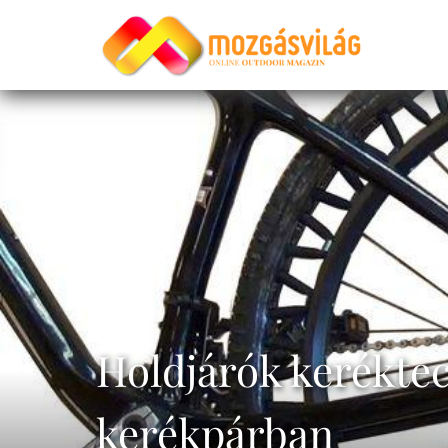
Holdjárók keréktec
kerékpárban