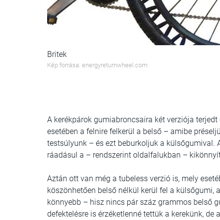
Britek
Kép forrása: energyreturnwheel.com
A kerékpárok gumiabroncsaira két verziója terjedt e
esetében a felnire felkerül a belső – amibe présel
testsúlyunk – és ezt beburkoljuk a külsőgumival. A
ráadásul a – rendszerint oldalfalukban – kikönnyí
Aztán ott van még a tubeless verzió is, mely eseté
köszönhetően belső nélkül kerül fel a külsőgumi,
könnyebb – hisz nincs pár száz grammos belső gu
defektelésre is érzéketlenné tettük a kerekünk, de 