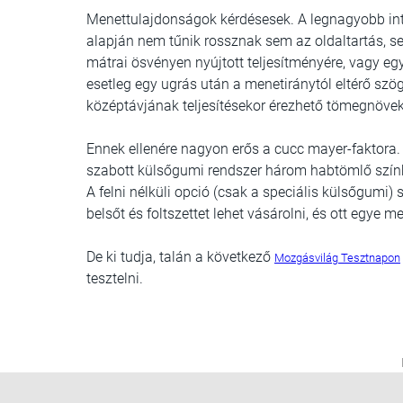
Menettulajdonságok kérdésesek.
A legnagyobb int
alapján nem tűnik rossznak sem az oldaltartás, s
mátrai ösvényen nyújtott teljesítményére, vagy 
esetleg egy ugrás után a menetiránytól eltérő szö
középtávjának teljesítésekor érezhető tömegnöve
Ennek ellenére nagyon erős a cucc mayer-faktora. 
szabott külsőgumi rendszer három habtömlő színben 
A felni nélküli opció (csak a speciális külsőgumi)
belsőt és foltszettet lehet vásárolni, és ott egye 
De ki tudja, talán a következő
Mozgásvilág Tesztnapon
tesztelni.