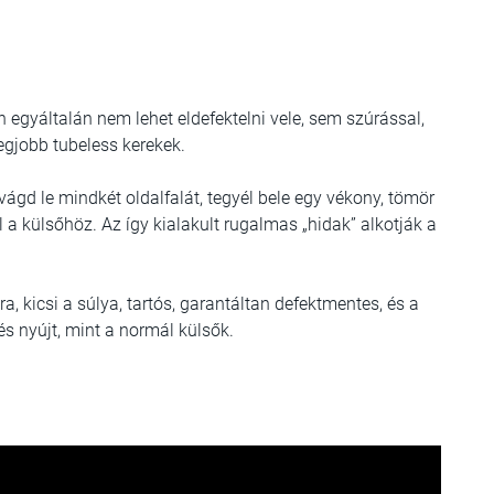
egyáltalán nem lehet eldefektelni vele, sem szúrással,
legjobb tubeless kerekek.
vágd le mindkét oldalfalát, tegyél bele egy vékony, tömör
ol a külsőhöz. Az így kialakult rugalmas „hidak” alkotják a
 kicsi a súlya, tartós, garantáltan defektmentes, és a
és nyújt, mint a normál külsők.