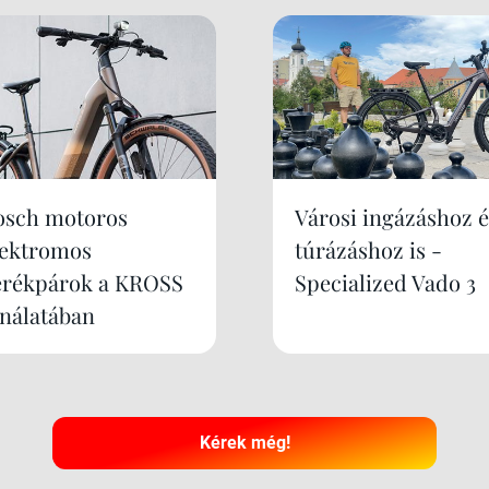
osch motoros
Városi ingázáshoz é
lektromos
túrázáshoz is -
erékpárok a KROSS
Specialized Vado 3
ínálatában
Kérek még!