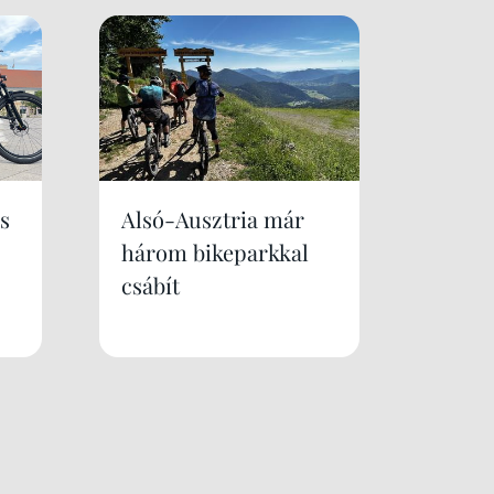
s
Alsó-Ausztria már
három bikeparkkal
csábít