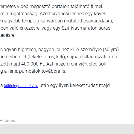
ernetes videó megosztó portálon található filmek
em a rugalmasság. Azért kíváncsi lennék egy köves
egy nagyobb tempójú kanyarban mutatott csavarodásra,
gben való érkezésre, vagy egy Szi(l)vásmaraton saras
kedésre…
Nagyon hightech, nagyon jól néz ki. A személyre (súlyra)
érhető el (fekete, piros, kék), sajna csillagászati áron.
 szett majd 400 000 Ft. Azt hiszem ennyiért elég sok
meg a fene, pumpálok továbbra is.
a
után egy ilyen kereket tudsz majd
különleges Lauf villa
Hirdetés