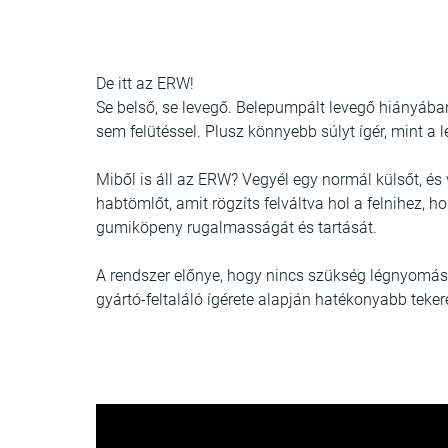
De itt az ERW!
Se belső, se levegő.
Belepumpált levegő hiányában 
sem felütéssel. Plusz könnyebb súlyt ígér, mint a 
Miből is áll az ERW? Vegyél egy normál külsőt, és 
habtömlőt, amit rögzíts felváltva hol a felnihez, h
gumiköpeny rugalmasságát és tartását.
A rendszer előnye, hogy nincs szükség légnyomásra,
gyártó-feltaláló ígérete alapján hatékonyabb teker