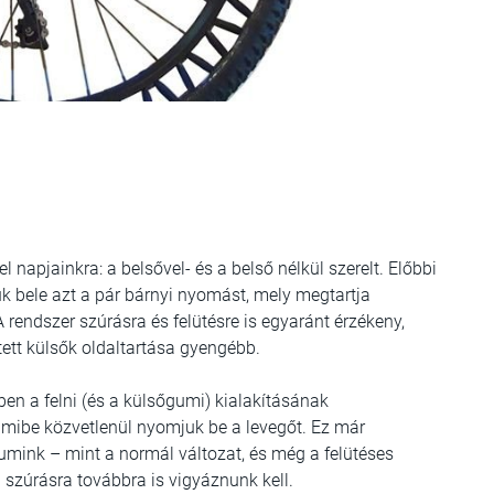
l napjainkra: a belsővel- és a belső nélkül szerelt. Előbbi
jük bele azt a pár bárnyi nyomást, mely megtartja
 rendszer szúrásra és felütésre is egyaránt érzékeny,
tett külsők oldaltartása gyengébb.
ben a felni (és a külsőgumi) kialakításának
 amibe közvetlenül nyomjuk be a levegőt. Ez már
mink – mint a normál változat, és még a felütéses
a szúrásra továbbra is vigyáznunk kell.