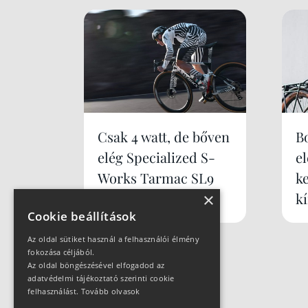
Csak 4 watt, de bőven
B
elég Specialized S-
e
Works Tarmac SL9
k
×
k
Cookie beállítások
Az oldal sütiket használ a felhasználói élmény
fokozása céljából.
Az oldal böngészésével elfogadod az
adatvédelmi tájékoztató szerinti cookie
felhasználást.
Tovább olvasok