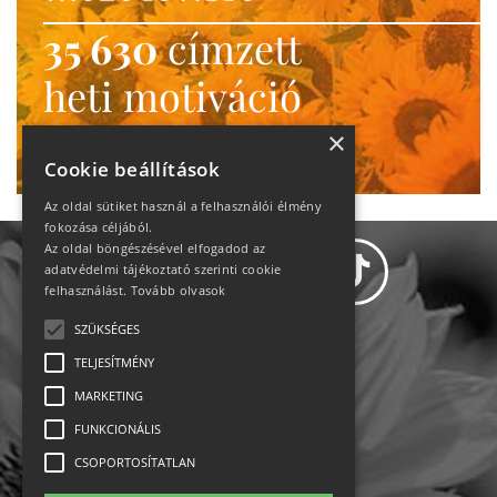
35 630
címzett
heti motiváció
Ne maradj le!
×
Cookie beállítások
Az oldal sütiket használ a felhasználói élmény
fokozása céljából.
Az oldal böngészésével elfogadod az
adatvédelmi tájékoztató szerinti cookie
felhasználást.
Tovább olvasok
SZÜKSÉGES
Adatvédelem
TELJESÍTMÉNY
MARKETING
Állásajánlatok
FUNKCIONÁLIS
Impresszum-kapcsolat
CSOPORTOSÍTATLAN