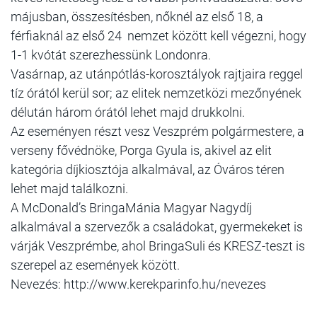
májusban, összesítésben, nőknél az első 18, a
férfiaknál az első 24 nemzet között kell végezni, hogy
1-1 kvótát szerezhessünk Londonra.
Vasárnap, az utánpótlás-korosztályok rajtjaira reggel
tíz órától kerül sor; az elitek nemzetközi mezőnyének
délután három órától lehet majd drukkolni.
Az eseményen részt vesz Veszprém polgármestere, a
verseny fővédnöke, Porga Gyula is, akivel az elit
kategória díjkiosztója alkalmával, az Óváros téren
lehet majd találkozni.
A McDonald’s BringaMánia Magyar Nagydíj
alkalmával a szervezők a családokat, gyermekeket is
várják Veszprémbe, ahol BringaSuli és KRESZ-teszt is
szerepel az események között.
Nevezés: http://www.kerekparinfo.hu/nevezes