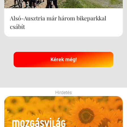
Alsó-Ausztria már három bikeparkkal
csábít
Kérek még!
Hirdetés