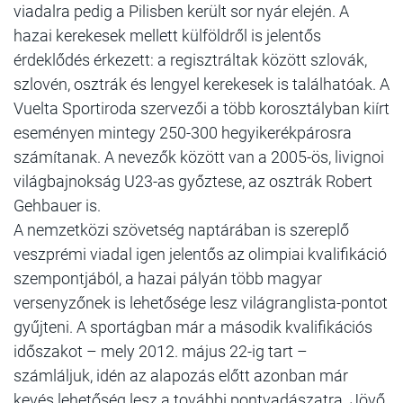
viadalra pedig a Pilisben került sor nyár elején. A
hazai kerekesek mellett külföldről is jelentős
érdeklődés érkezett: a regisztráltak között szlovák,
szlovén, osztrák és lengyel kerekesek is találhatóak. A
Vuelta Sportiroda szervezői a több korosztályban kiírt
eseményen mintegy 250-300 hegyikerékpárosra
számítanak. A nevezők között van a 2005-ös, livignoi
világbajnokság U23-as győztese, az osztrák Robert
Gehbauer is.
A nemzetközi szövetség naptárában is szereplő
veszprémi viadal igen jelentős az olimpiai kvalifikáció
szempontjából, a hazai pályán több magyar
versenyzőnek is lehetősége lesz világranglista-pontot
gyűjteni. A sportágban már a második kvalifikációs
időszakot – mely 2012. május 22-ig tart –
számláljuk, idén az alapozás előtt azonban már
kevés lehetőség lesz a további pontvadászatra. Jövő