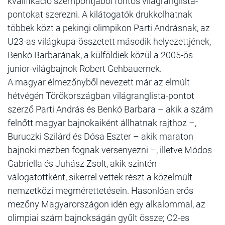
kvalifikáció szempontjából fontos világranglista-
pontokat szerezni. A kilátogatók drukkolhatnak
többek közt a pekingi olimpikon Parti Andrásnak, az
U23-as világkupa-összetett második helyezettjének,
Benkó Barbarának, a külföldiek közül a 2005-ös
junior-világbajnok Robert Gehbauernek.
A magyar élmezőnyből nevezett már az elmúlt
hétvégén Törökországban világranglista-pontot
szerző Parti András és Benkó Barbara – akik a szám
felnőtt magyar bajnokaiként állhatnak rajthoz –,
Buruczki Szilárd és Dósa Eszter – akik maraton
bajnoki mezben fognak versenyezni –, illetve Módos
Gabriella és Juhász Zsolt, akik szintén
válogatottként, sikerrel vettek részt a közelmúlt
nemzetközi megmérettetésein. Hasonlóan erős
mezőny Magyarországon idén egy alkalommal, az
olimpiai szám bajnokságán gyűlt össze; C2-es