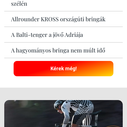
szélén
Allrounder KROSS országúti bringák
A Balti-tenger a jövő Adriája
A hagyományos bringa nem múlt idő
Kérek még!