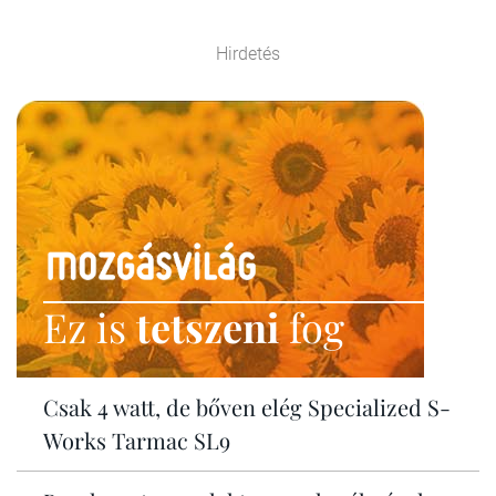
Hirdetés
Ez is
tetszeni
fog
Csak 4 watt, de bőven elég Specialized S-
Works Tarmac SL9