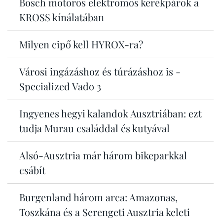
Bosch motoros elektromos kerékpárok a
KROSS kínálatában
Milyen cipő kell HYROX-ra?
Városi ingázáshoz és túrázáshoz is -
Specialized Vado 3
Ingyenes hegyi kalandok Ausztriában: ezt
tudja Murau családdal és kutyával
Alsó-Ausztria már három bikeparkkal
csábít
Burgenland három arca: Amazonas,
Toszkána és a Serengeti Ausztria keleti