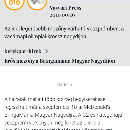
Vasvári Press
2011/09/16
Az idei legerősebb mezőny várható Veszprémben, a
vasárnapi olimpiai-krossz nagydíjon
kerekpar/hirek
Erős mezöny a Bringamánia Magyar Nagydíjon
Hirdetés
A hazaiak mellett több ország hegyikerekese
regisztrált már a szeptember 18-ai McDonald’s
BringaMánia Magyar Nagydíjra. A C2-es kategóriájú
veszprémi versenyen még lehet az olimpiai