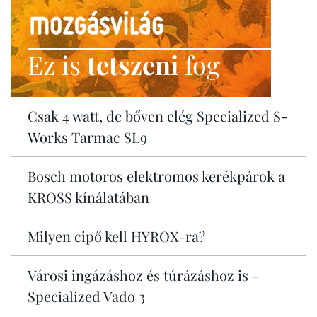
Ez is
tetszeni
fog
Csak 4 watt, de bőven elég Specialized S-
Works Tarmac SL9
Bosch motoros elektromos kerékpárok a
KROSS kínálatában
Milyen cipő kell HYROX-ra?
Városi ingázáshoz és túrázáshoz is -
Specialized Vado 3