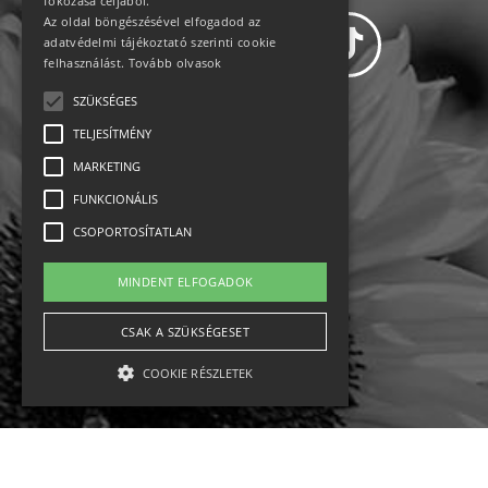
fokozása céljából.
Az oldal böngészésével elfogadod az
adatvédelmi tájékoztató szerinti cookie
felhasználást.
Tovább olvasok
SZÜKSÉGES
Adatvédelem
TELJESÍTMÉNY
MARKETING
Állásajánlatok
FUNKCIONÁLIS
Impresszum-kapcsolat
CSOPORTOSÍTATLAN
Jogi nyilatkozat
MINDENT ELFOGADOK
Rólunk
CSAK A SZÜKSÉGESET
COOKIE RÉSZLETEK
English
Ebike
Osztrák sípályák
Magyar sípályák
Szükséges
Teljesítmény
Marketing
Funkcionális
Csoportosítatlan