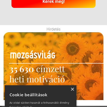
Kérek még!
Hirdetés
35 630
címzett
heti motiváció
Ne maradj le!
×
Cookie beállítások
Az oldal sütiket használ a felhasználói élmény