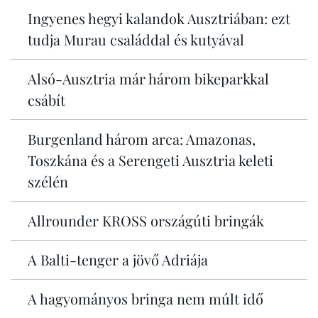
Ingyenes hegyi kalandok Ausztriában: ezt
tudja Murau családdal és kutyával
Alsó-Ausztria már három bikeparkkal
csábít
Burgenland három arca: Amazonas,
Toszkána és a Serengeti Ausztria keleti
szélén
Allrounder KROSS országúti bringák
A Balti-tenger a jövő Adriája
A hagyományos bringa nem múlt idő