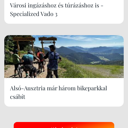
Városi ingázáshoz és túrázáshoz is -
Specialized Vado 3
Alsó-Ausztria már három bikeparkkal
csábít