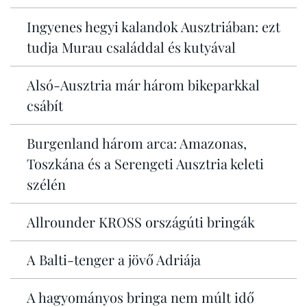
Ingyenes hegyi kalandok Ausztriában: ezt
tudja Murau családdal és kutyával
Alsó-Ausztria már három bikeparkkal
csábít
Burgenland három arca: Amazonas,
Toszkána és a Serengeti Ausztria keleti
szélén
Allrounder KROSS országúti bringák
A Balti-tenger a jövő Adriája
A hagyományos bringa nem múlt idő