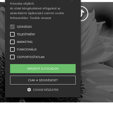
fokozása céljából.
Az oldal böngészésével elfogadod az
adatvédelmi tájékoztató szerinti cookie
felhasználást.
Tovább olvasok
SZÜKSÉGES
Adatvédelem
TELJESÍTMÉNY
MARKETING
Állásajánlatok
FUNKCIONÁLIS
Impresszum-kapcsolat
CSOPORTOSÍTATLAN
Jogi nyilatkozat
MINDENT ELFOGADOK
Rólunk
CSAK A SZÜKSÉGESET
COOKIE RÉSZLETEK
English
Ebike
Osztrák sípályák
Magyar sípályák
Szükséges
Teljesítmény
Marketing