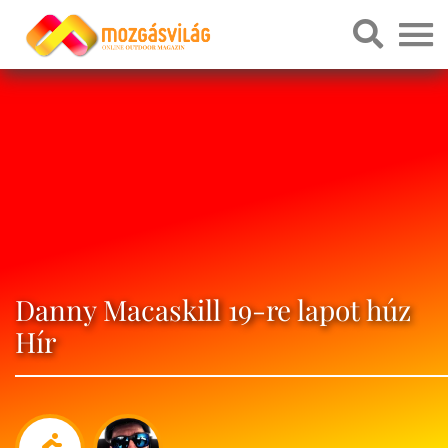
Danny Macaskill 19-re lapot húz
Hír