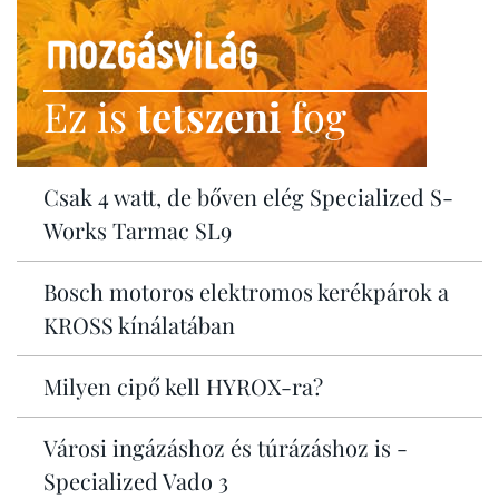
Ez is
tetszeni
fog
Csak 4 watt, de bőven elég Specialized S-
Works Tarmac SL9
Bosch motoros elektromos kerékpárok a
KROSS kínálatában
Milyen cipő kell HYROX-ra?
Városi ingázáshoz és túrázáshoz is -
Specialized Vado 3