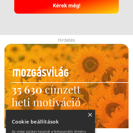
Kérek még!
Hirdetés
35 630
címzett
heti motiváció
Ne maradj le!
×
Cookie beállítások
Az oldal sütiket használ a felhasználói élmény