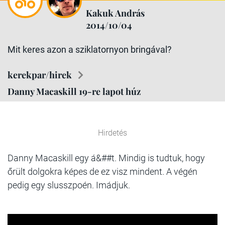
Kakuk András
2014/10/04
Mit keres azon a sziklatornyon bringával?
kerekpar/hirek
Danny Macaskill 19-re lapot húz
Hirdetés
Danny Macaskill egy á&##t. Mindig is tudtuk, hogy
őrült dolgokra képes de ez visz mindent. A végén
pedig egy slusszpoén. Imádjuk.