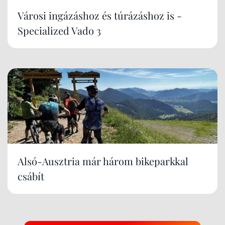
Városi ingázáshoz és túrázáshoz is -
Specialized Vado 3
Alsó-Ausztria már három bikeparkkal
csábít